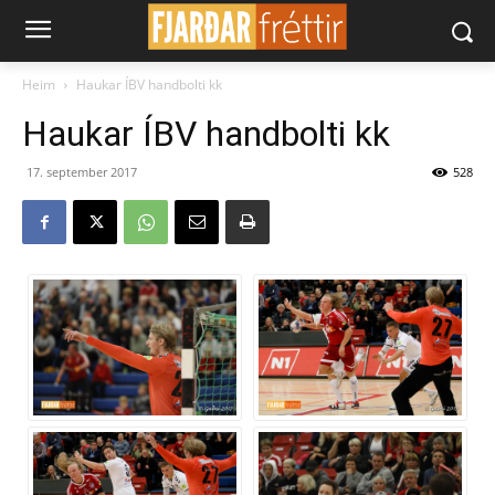
Heim
Haukar ÍBV handbolti kk
Haukar ÍBV handbolti kk
17. september 2017
528