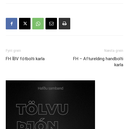
Fyrri grein
Næsta grein
FH ÍBV fótbolti karla
FH – Afturelding handbolti
karla