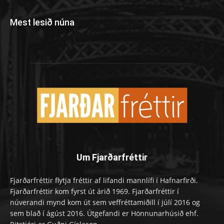
Mest lesið núna
Um Fjarðarfréttir
Fjarðarfréttir flytja fréttir af lifandi mannlífi í Hafnarfirði.
Fjarðarfréttir kom fyrst út árið 1969. Fjarðarfréttir í
núverandi mynd kom út sem veffréttamiðill í júlí 2016 og
sem blað í ágúst 2016. Útgefandi er Hönnunarhúsið ehf.