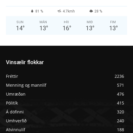
81 %
4.7kmh
28 %
SUN
MÁN
ÞRI
MIÐ
FIM
14
°
13
°
16
°
13
°
13
°
Vinsælir flokkar
Fréttir
2236
Menning og mannlíf
571
Umræðan
476
Pólitík
415
Á döfinni
320
Umhverfið
240
Atvinnulíf
188