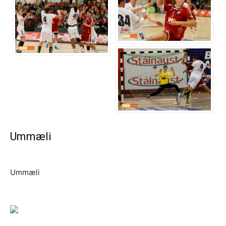
Ummæli
Ummæli