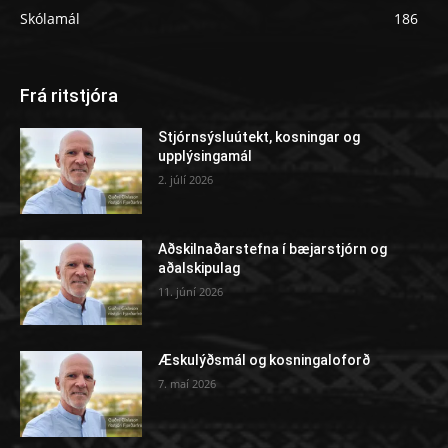
Skólamál
186
Frá ritstjóra
Stjórnsýsluútekt, kosningar og
upplýsingamál
2. júlí 2026
Aðskilnaðarstefna í bæjarstjórn og
aðalskipulag
11. júní 2026
Æskulýðsmál og kosningaloforð
7. maí 2026