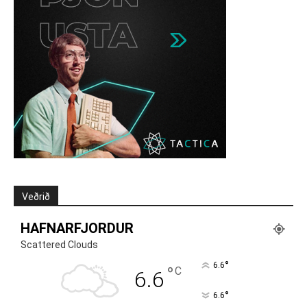
Veðrið
HAFNARFJORDUR
Scattered Clouds
°
6.6
°
C
6.6
°
6.6