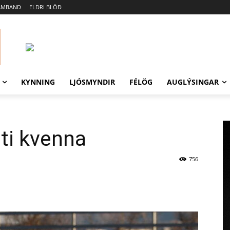
AMBAND
ELDRI BLÖÐ
KYNNING
LJÓSMYNDIR
FÉLÖG
AUGLÝSINGAR
ti kvenna
756