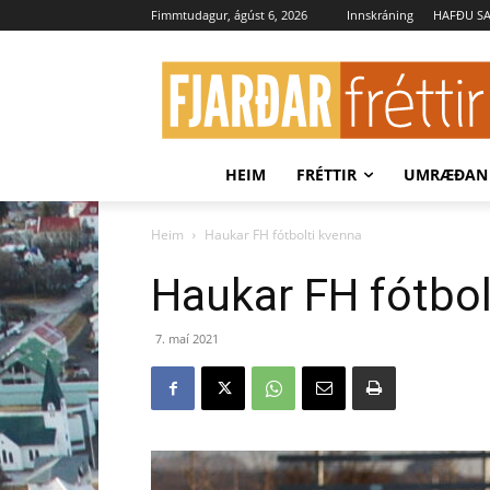
Fimmtudagur, ágúst 6, 2026
Innskráning
HAFÐU S
HEIM
FRÉTTIR
UMRÆÐAN
Heim
Haukar FH fótbolti kvenna
Haukar FH fótbol
7. maí 2021