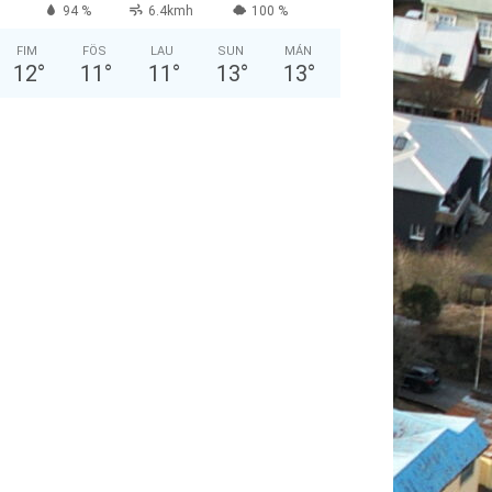
94 %
6.4kmh
100 %
FIM
FÖS
LAU
SUN
MÁN
12
°
11
°
11
°
13
°
13
°