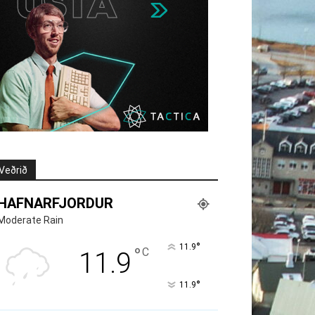
Veðrið
HAFNARFJORDUR
Moderate Rain
°
11.9
°
C
11.9
°
11.9