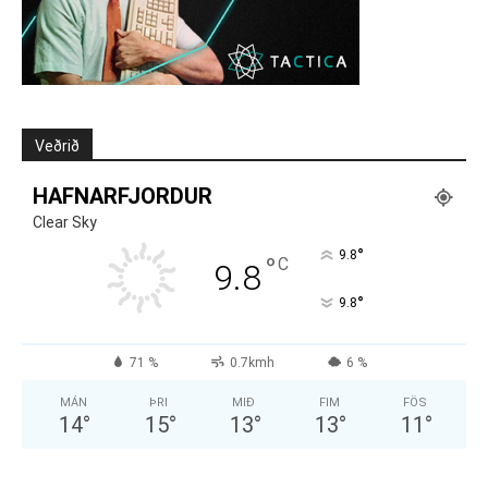
Veðrið
HAFNARFJORDUR
Clear Sky
°
9.8
°
C
9.8
°
9.8
71 %
0.7kmh
6 %
MÁN
ÞRI
MIÐ
FIM
FÖS
14
°
15
°
13
°
13
°
11
°