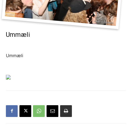
Ummæli
Ummæli