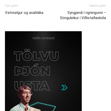
Fyrri grein
Næsta grein
Vatnselgur og asahláka
Syngjandi í rigningunni –
Sönguleikur í Víðistaðaskóla