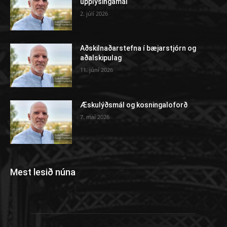
upplýsingamál
2. júlí 2026
Aðskilnaðarstefna í bæjarstjórn og
aðalskipulag
11. júní 2026
Æskulýðsmál og kosningaloforð
7. maí 2026
Mest lesið núna