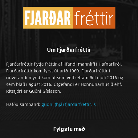
Um Fjarðarfréttir
Fjarðarfréttir flytja fréttir af lifandi mannlífi í Hafnarfirði.
Fjarðarfréttir kom fyrst út árið 1969. Fjarðarfréttir í
núverandi mynd kom út sem veffréttamiðill í júlí 2016 og
sem blað í ágúst 2016. Útgefandi er Hönnunarhúsið ehf.
Ritstjóri er Guðni Gíslason.
Hafðu samband:
gudni (hjá) fjardarfrettir.is
Fylgstu með