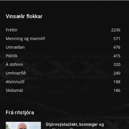
Vinsælir flokkar
Fréttir
2236
Menning og mannlíf
571
Umræðan
476
Pólitík
415
Á döfinni
320
Umhverfið
240
Atvinnulíf
188
Skólamál
186
Frá ritstjóra
Stjórnsýsluútekt, kosningar og