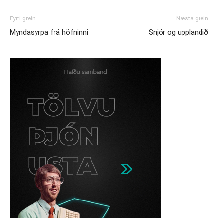
Fyrri grein
Næsta grein
Myndasyrpa frá höfninni
Snjór og upplandið