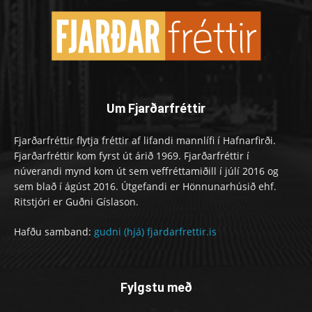
Um Fjarðarfréttir
Fjarðarfréttir flytja fréttir af lifandi mannlífi í Hafnarfirði.
Fjarðarfréttir kom fyrst út árið 1969. Fjarðarfréttir í
núverandi mynd kom út sem veffréttamiðill í júlí 2016 og
sem blað í ágúst 2016. Útgefandi er Hönnunarhúsið ehf.
Ritstjóri er Guðni Gíslason.
Hafðu samband:
gudni (hjá) fjardarfrettir.is
Fylgstu með