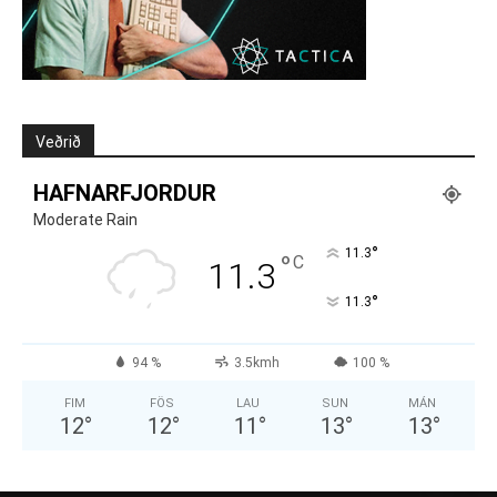
Veðrið
HAFNARFJORDUR
Moderate Rain
°
11.3
°
C
11.3
°
11.3
94 %
3.5kmh
100 %
FIM
FÖS
LAU
SUN
MÁN
12
°
12
°
11
°
13
°
13
°