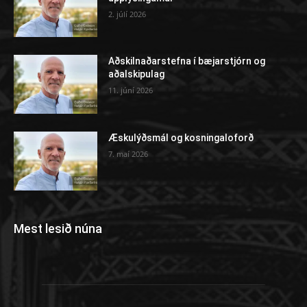
2. júlí 2026
Aðskilnaðarstefna í bæjarstjórn og
aðalskipulag
11. júní 2026
Æskulýðsmál og kosningaloforð
7. maí 2026
Mest lesið núna