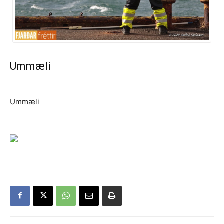
Ummæli
Ummæli