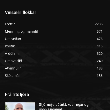
Vinsælir flokkar
Fréttir
2236
Menning og mannlíf
571
Umræðan
476
Pólitík
415
Á döfinni
320
Umhverfið
240
Atvinnulíf
188
Skólamál
186
Frá ritstjóra
Stjórnsýsluútekt, kosningar og
upplýsingamál