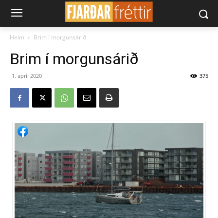
Heim
Brim í morgunsárið
Brim í morgunsárið
1. apríl 2020
375