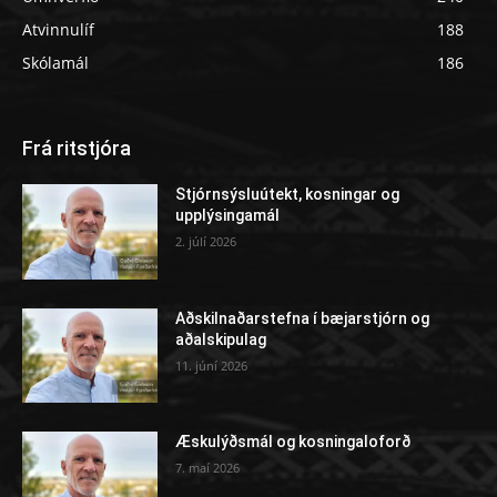
Atvinnulíf
188
Skólamál
186
Frá ritstjóra
Stjórnsýsluútekt, kosningar og
upplýsingamál
2. júlí 2026
Aðskilnaðarstefna í bæjarstjórn og
aðalskipulag
11. júní 2026
Æskulýðsmál og kosningaloforð
7. maí 2026