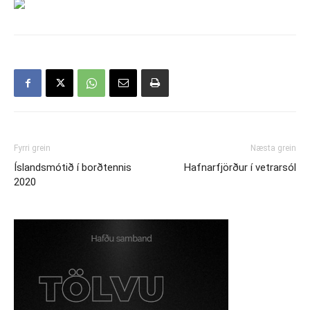
Fyrri grein
Næsta grein
Íslandsmótið í borðtennis
Hafnarfjörður í vetrarsól
2020