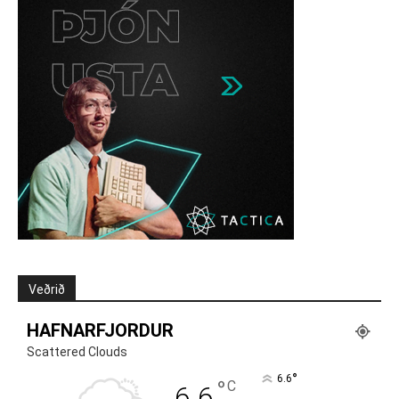
Veðrið
HAFNARFJORDUR
Scattered Clouds
°
6.6
°
C
6.6