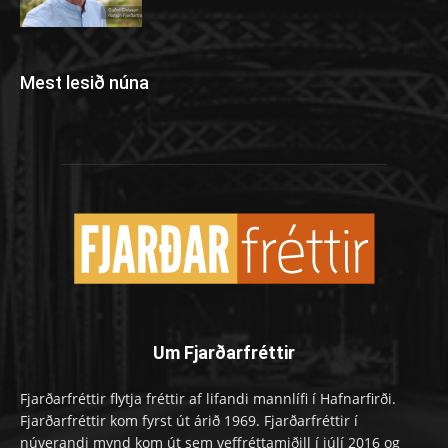
Mest lesið núna
Um Fjarðarfréttir
Fjarðarfréttir flytja fréttir af lifandi mannlífi í Hafnarfirði.
Fjarðarfréttir kom fyrst út árið 1969. Fjarðarfréttir í
núverandi mynd kom út sem veffréttamiðill í júlí 2016 og