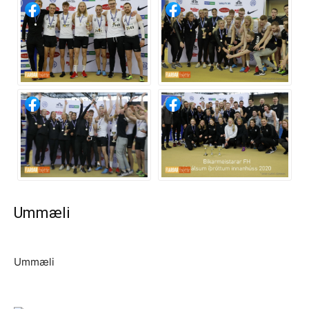
Ummæli
Ummæli