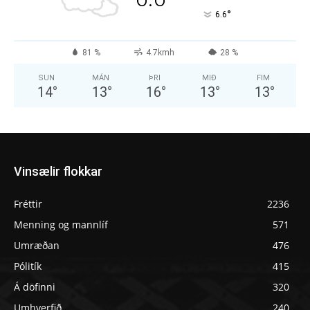
°
6.6
81 %
4.7kmh
28 %
SUN
MÁN
ÞRI
MIÐ
FIM
14
°
13
°
16
°
13
°
13
°
Vinsælir flokkar
Fréttir
2236
Menning og mannlíf
571
Umræðan
476
Pólitík
415
Á döfinni
320
Umhverfið
240