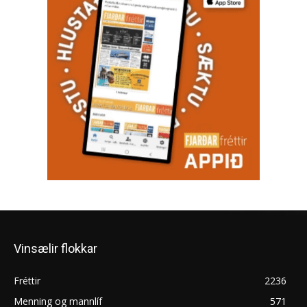
Vinsælir flokkar
Fréttir
2236
Menning og mannlíf
571