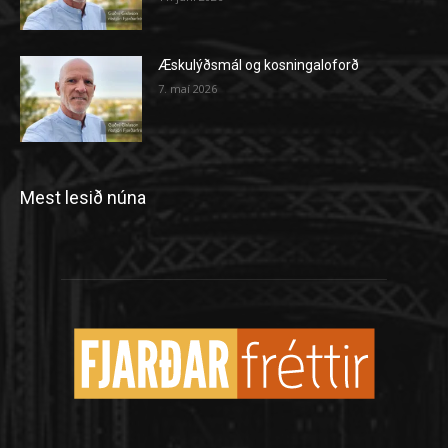
Æskulýðsmál og kosningaloforð
7. maí 2026
Mest lesið núna