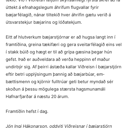
úttekt á efnahagslegum áhrifum flugvallar fyrir
bæjarfélagið, nánar tiltekið hver áhrifin gætu verið á
útsvarstekjur bæjarins og lóðatekjum.
Eitt af hlutverkum bæjarstjórnar er að hugsa langt inn í
framtíðina, greina tækifæri og gera sveitarfélagið eins vel
í stakk búið og hægt er til að grípa gæsina þegar hún
gefst. Það er auð­veldara að verða heppinn ef maður
undir­býr sig. Af þeirri ástæða kallar Viðreisn í bæjarstjórn
eftir betri upp­lýsingum þannig að bæjarbúar, em­­
bættismenn og kjörnir fulltrúar geti betur myndað sér
skoðun á þessu mögu­lega stærsta hagsmunamáli
Hafnarfjarðar á næstu 20 árum.
Framtíðin hefst í dag.
Jón Ingi Hákonarson, oddviti Viðreisnar í bæjarstjórn