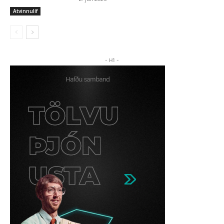
Atvinnulíf
- H1 -