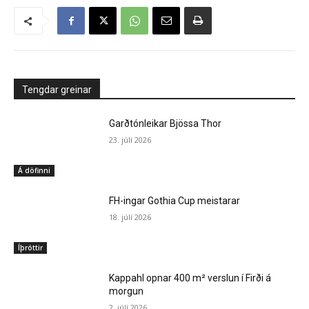
Tengdar greinar
Garðtónleikar Bjössa Thor
23. júlí 2026
Á döfinni
FH-ingar Gothia Cup meistarar
18. júlí 2026
Íþróttir
Kappahl opnar 400 m² verslun í Firði á
morgun
2. júlí 2026