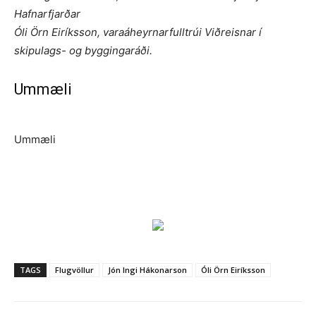
Hafnarfjarðar
Óli Örn Eiríksson, varaáheyrnarfulltrúi Viðreisnar í
skipulags- og byggingaráði.
Ummæli
Ummæli
TAGS
Flugvöllur
Jón Ingi Hákonarson
Óli Örn Eiríksson