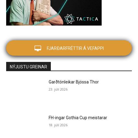
FJARÐARFRÉTTIR Á VEFAPPI
NÝJUSTU GREINAR
Garðtónleikar Bjössa Thor
23. júlí 2026
FH-ingar Gothia Cup meistarar
18. júlí 2026