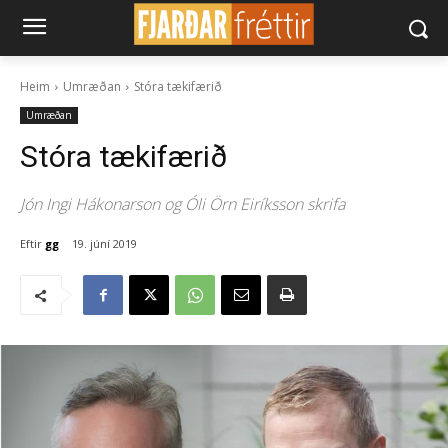
Heim
Umræðan
Stóra tækifærið
Umræðan
Stóra tækifærið
Jón Ingi Hákonarson og Óli Örn Eiríksson skrifa
Eftir
gg
19. júní 2019