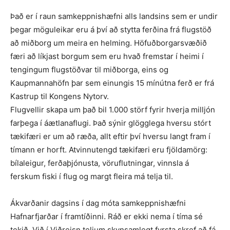
Það er í raun samkeppnishæfni alls landsins sem er undir
þegar möguleikar eru á því að stytta ferðina frá flugstöð
að miðborg um meira en helming. Höfuð­borgarsvæðið
færi að líkjast borgum sem eru hvað fremstar í heimi í
tengingum flugstöðvar til miðborga, eins og
Kaupmannahöfn þar sem einung­is 15 mínútna ferð er frá
Kastrup til Kongens Nytorv.
Flugvellir skapa um það bil 1.000 störf fyrir hverja milljón
farþega í áætlanaflugi. Það sýnir glögglega hversu stórt
tækifæri er um að ræða, allt eftir því hversu langt fram í
tímann er horft. Atvinnutengd tækifæri eru fjölda­mörg:
bílaleigur, ferðaþjónusta, vöruflutningar, vinnsla á
ferskum fiski í flug og margt fleira má telja til.
Ákvarðanir dagsins í dag móta samkeppnishæfni
Hafnarfjarðar í framtíðinni. Ráð er ekki nema í tíma sé
tekið. Við í Viðreisn teljum skynsamlegt fyrsta skref að fá