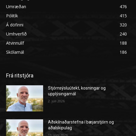
Umræðan
476
Pólitík
415
Á döfinni
320
Umhverfið
240
Atvinnulíf
188
Skólamál
186
Frá ritstjóra
Stjórnsýsluútekt, kosningar og
upplýsingamál
2. júlí 2026
Aðskilnaðarstefna í bæjarstjórn og
aðalskipulag
11. júní 2026