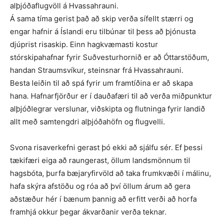
alþjóðaflugvöll á Hvassahrauni.
Á sama tíma gerist það að skip verða sífellt stærri og
engar hafnir á Íslandi eru tilbúnar til þess að þjónusta
djúprist risaskip. Einn hagkvæmasti kostur
stórskipahafnar fyrir Suðvesturhornið er að Óttarstöðum,
handan Straums­víkur, steinsnar frá Hvassahrauni.
Besta leiðin til að spá fyrir um framtíðina er að skapa
hana. Hafnar­fjörður er í dauðafæri til að verða mið­punktur
alþjóðlegrar verslunar, við­skipta og flutninga fyrir landið
allt með samtengdri alþjóðahöfn og flugvelli.
Svona risaverkefni gerast þó ekki að sjálfu sér. Ef þessi
tækifæri eiga að raungerast, öllum landsmönnum til
hagsbóta, þurfa bæjaryfirvöld að taka frumkvæði í málinu,
hafa skýra afstöðu og róa að því öllum árum að gera
aðstæður hér í bænum þannig að erfitt verði að horfa
framhjá okkur þegar ákvarðanir verða teknar.