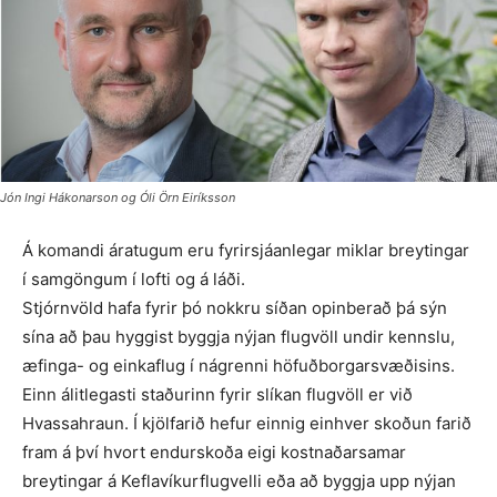
Jón Ingi Hákonarson og Óli Örn Eiríksson
Á komandi áratugum eru fyrir­sjáanlegar miklar breytingar
í sam­göngum í lofti og á láði.
Stjórnvöld hafa fyrir þó nokkru síðan opinberað þá sýn
sína að þau hyggist byggja nýjan flugvöll undir kennslu,
æfinga- og einkaflug í nágrenni höfuð­borgarsvæðisins.
Einn álitlegasti stað­ur­inn fyrir slíkan flugvöll er við
Hvassa­hraun. Í kjölfarið hefur einnig einhver skoðun farið
fram á því hvort endurskoða eigi kostnaðarsamar
breytingar á Keflavíkurflugvelli eða að byggja upp nýjan