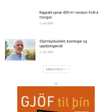
Kappahl opnar 400 m² verslun í Firði á
morgun
2. júlí 2026
Stjórnsýsluútekt, kosningar og
upplýsingamál
2. júlí 2026
Sækja meira
H2