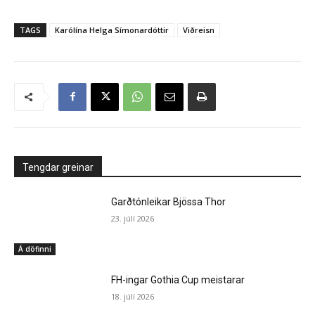
TAGS
Karólína Helga Símonardóttir
Viðreisn
Tengdar greinar
Garðtónleikar Bjössa Thor
23. júlí 2026
Á döfinni
FH-ingar Gothia Cup meistarar
18. júlí 2026