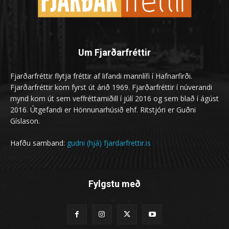
Um Fjarðarfréttir
Fjarðarfréttir flytja fréttir af lifandi mannlífi í Hafnarfirði.
Fjarðarfréttir kom fyrst út árið 1969. Fjarðarfréttir í núverandi
mynd kom út sem veffréttamiðill í júlí 2016 og sem blað í ágúst
2016. Útgefandi er Hönnunarhúsið ehf. Ritstjóri er Guðni
Gíslason.
Hafðu samband:
gudni (hjá) fjardarfrettir.is
Fylgstu með