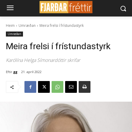
Heim
Umræðan
Meira frelsi í frístundastyrk
Umræðan
Meira frelsi í frístundastyrk
Karólína Helga Símonardóttir skrifar
Eftir
gg
21. apríl 2022