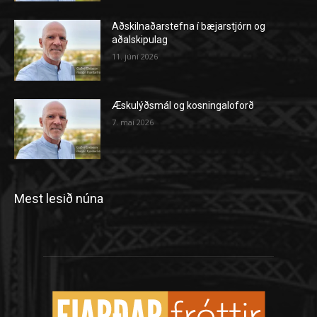
Aðskilnaðarstefna í bæjarstjórn og
aðalskipulag
11. júní 2026
Æskulýðsmál og kosningaloforð
7. maí 2026
Mest lesið núna