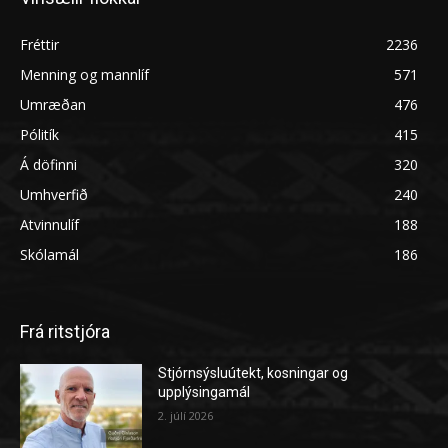
Fréttir
2236
Menning og mannlíf
571
Umræðan
476
Pólitík
415
Á döfinni
320
Umhverfið
240
Atvinnulíf
188
Skólamál
186
Frá ritstjóra
Stjórnsýsluútekt, kosningar og
upplýsingamál
2. júlí 2026