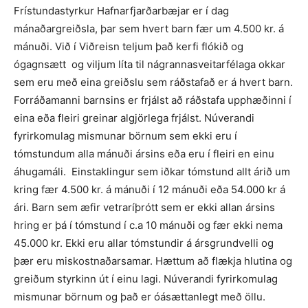
Frístundastyrkur Hafnarfjarðarbæjar er í dag
mánaðargreiðsla, þar sem hvert barn fær um 4.500 kr. á
mánuði. Við í Viðreisn teljum það kerfi flókið og
ógagnsætt og viljum líta til nágrannasveitarfélaga okkar
sem eru með eina greiðslu sem ráðstafað er á hvert barn.
Forráðamanni barnsins er frjálst að ráðstafa upphæðinni í
eina eða fleiri greinar algjörlega frjálst. Núverandi
fyrirkomulag mismunar börnum sem ekki eru í
tómstundum alla mánuði ársins eða eru í fleiri en einu
áhugamáli. Einstaklingur sem iðkar tómstund allt árið um
kring fær 4.500 kr. á mánuði í 12 mánuði eða 54.000 kr á
ári. Barn sem æfir vetraríþrótt sem er ekki allan ársins
hring er þá í tómstund í c.a 10 mánuði og fær ekki nema
45.000 kr. Ekki eru allar tómstundir á ársgrundvelli og
þær eru miskostnaðarsamar. Hættum að flækja hlutina og
greiðum styrkinn út í einu lagi. Núverandi fyrirkomulag
mismunar börnum og það er óásættanlegt með öllu.