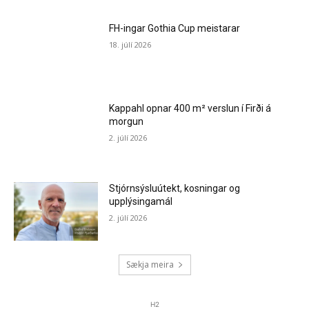
FH-ingar Gothia Cup meistarar
18. júlí 2026
Kappahl opnar 400 m² verslun í Firði á
morgun
2. júlí 2026
Stjórnsýsluútekt, kosningar og
upplýsingamál
2. júlí 2026
Sækja meira
H2