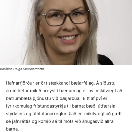
Karólína Helga Símonardóttir
Hafnarfjörður er ört stækkandi bæjarfélag. Á síðustu
árum hefur mikið breyst í bænum og er því mikilvægt að
betrumbæta þjónustu við bæjarbúa. Eitt af því er
fyrirkomulag frístundastyrkja til barna; bæði útfærsla
styrksins og úthlutunarreglur. Það er mikilvægt að gætt
sé jafnréttis og komið sé til móts við áhugasvið allra
barna.