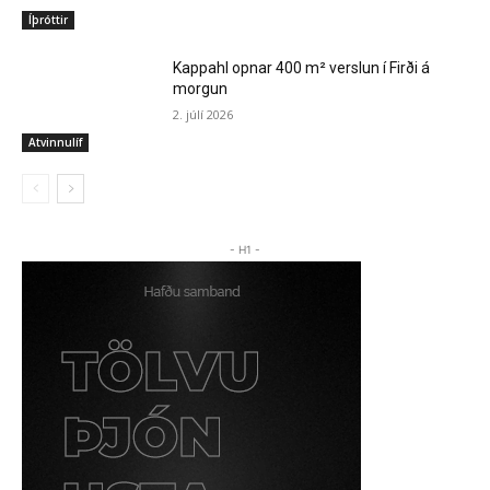
Íþróttir
Kappahl opnar 400 m² verslun í Firði á
morgun
2. júlí 2026
Atvinnulíf
- H1 -