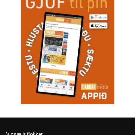
Vinsælir flokkar