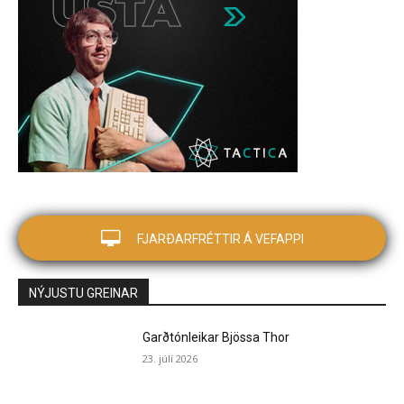
FJARÐARFRÉTTIR Á VEFAPPI
NÝJUSTU GREINAR
Garðtónleikar Bjössa Thor
23. júlí 2026