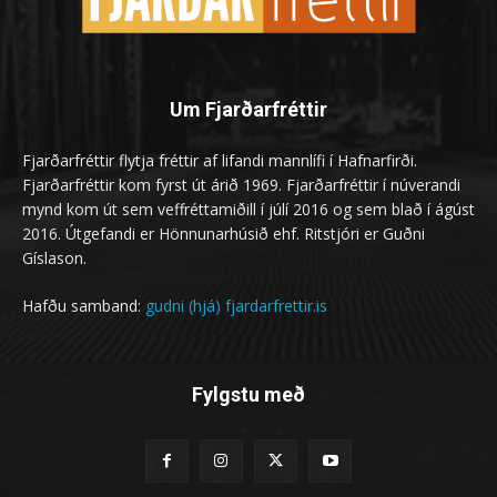
Um Fjarðarfréttir
Fjarðarfréttir flytja fréttir af lifandi mannlífi í Hafnarfirði.
Fjarðarfréttir kom fyrst út árið 1969. Fjarðarfréttir í núverandi
mynd kom út sem veffréttamiðill í júlí 2016 og sem blað í ágúst
2016. Útgefandi er Hönnunarhúsið ehf. Ritstjóri er Guðni
Gíslason.
Hafðu samband:
gudni (hjá) fjardarfrettir.is
Fylgstu með