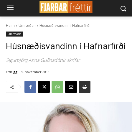
Heim
Umræðan
Húsnæðisvandinn í Hafnarfirði
Umræðan
Húsnæðisvandinn í Hafnarfirði
Sigurbjörg Anna Guðnadóttir skrifar
Eftir
gg
5. nóvember 2018