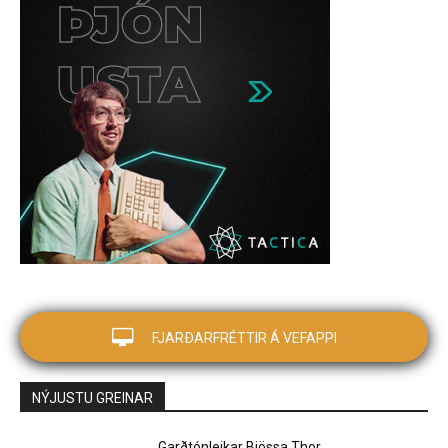
FJARÐARFRÉTTIR Á VEFAPPI
NÝJUSTU GREINAR
Garðtónleikar Bjössa Thor