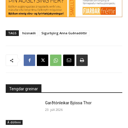
TAGS
húsnæði
Sigurbjörg Anna Guðnadóttir
Tengdar greinar
Garðtónleikar Bjössa Thor
23. júlí 2026
Á döfinni