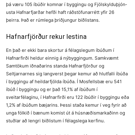
þá væru 105 íbúð­ir komn­ar í byggingu og Fjöl­skyldu­þjón­
usta Hafnar­fjarð­ar hefði haft ráð­stöfunarrétt yfir 26
þeirra. Það er rúmlega þriðj­ungur bið­listans.
Hafnarfjörður rekur lestina
En það er ekki bara skortur á félags­legum íbúðum í
Hafnar­firði heldur einnig á nýbyggingum. Sam­kvæmt
Sam­tökum iðnaðarins standa Hafnar­fjörður og
Seltjarnarnes sig lang­verst þegar kemur að hlutfalli íbúða
í bygg­ingu af heild­arfjölda íbúða. Í Mos­fellsbæ eru 541
íbúð í byggingu og er það 15,1% af íbúðum í
sveitarfélaginu, í Hafnarfirði eru 122 íbúðir í byggingu eða
1,2% af íbúðum bæjarins. Þessi staða kemur í veg fyrir að
unga fólkið í bænum komist út á húsnæð­is­markaðinn og
stuðlar að lengri biðlistum í félags­lega kerfinu.