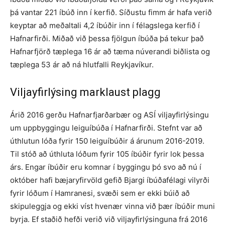
þá vantar 221 íbúð inn í kerfið. Síðustu fimm ár hafa verið
keyptar að meðaltali 4,2 íbúðir inn í félagslega kerfið í
Hafnarfirði. Miðað við þessa fjölgun íbúða þá tekur það
Hafnarfjörð tæplega 16 ár að tæma núverandi biðlista og
tæplega 53 ár að ná hlutfalli Reykja­víkur.
Viljayfirlýsing marklaust plagg
Árið 2016 gerðu Hafnarfjarðarbær og ASÍ viljayfirlýsingu
um uppbygg­ingu leiguíbúða í Hafnarfirði. Stefnt var að
úthlutun lóða fyrir 150 leiguíbúðir á árunum 2016-2019.
Til stóð að úthluta lóð­um fyrir 105 íbúðir fyrir lok þessa
árs. Engar íbúðir eru komn­ar í byggingu þó svo að nú í
október hafi bæjar­yfir­völd gefið Bjargi íbúða­félagi vilyrði
fyrir lóðum í Hamra­­nesi, svæði sem er ekki bú­ið að
skipuleggja og ekki víst hvenær vinna við þær íbúðir muni
byrja. Ef staðið hefði verið við viljayfir­lýsing­una frá 2016