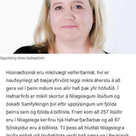
Sigurbjörg Anna Guðnadóttir
Húsnæðismál eru mikilvægt vel­ferðar­mál. Því er
nauðsynlegt að bæjar­yfirvöld leggi mikla áherslu á að
gera vel í þeim málum svo allir hafi þak yfir höfuðið. Í
Hafnarfirði er mikill skortur á félagslegum íbúðum og
óskaði Samfylkingin því eftir upplýs­ingum um fjölda
þeirra sem og fjölda á biðlista. Fram kom að 257 íbúðir
eru í félags­lega kerfinu hjá Hafnar­fjarðarbæ og að 67
fjölskyldur eru á biðlista. Til þess að hlutfall félagslegra
íbúða miðað við íbúðafjölda verði það sama og í Reykjavík