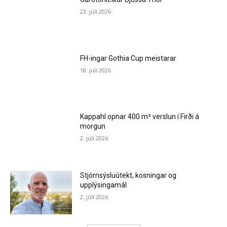
23. júlí 2026
FH-ingar Gothia Cup meistarar
18. júlí 2026
Kappahl opnar 400 m² verslun í Firði á
morgun
2. júlí 2026
Stjórnsýsluútekt, kosningar og
upplýsingamál
2. júlí 2026