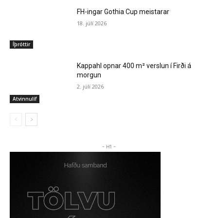
FH-ingar Gothia Cup meistarar
18. júlí 2026
Íþróttir
Kappahl opnar 400 m² verslun í Firði á
morgun
2. júlí 2026
Atvinnulíf
- H1 -