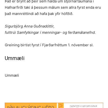
Það er brýnt að þeir sem halda um stjórna­rtaumana í
Hafnarfirði taki á þess­um málum sem allra fyrst enda eru
það mannréttindi að hafa þak yfir höfðið.
Sigurbjörg Anna Guðnadóttir,
fulltrúi Samfylkingar í menningar- og ferðamálanefnd.
Greining birtist fyrst í Fjarðarfréttum 1. nóvember sl.
Ummæli
Ummæli