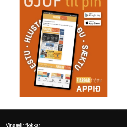
Vinsælir flokkar