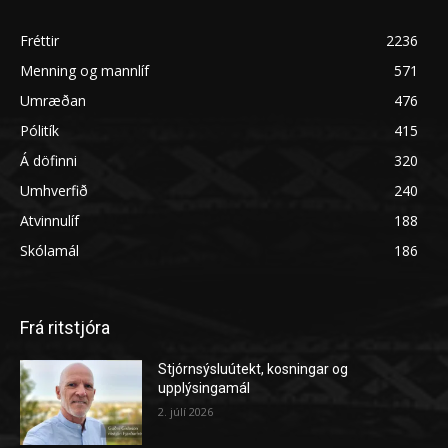
Fréttir
2236
Menning og mannlíf
571
Umræðan
476
Pólitík
415
Á döfinni
320
Umhverfið
240
Atvinnulíf
188
Skólamál
186
Frá ritstjóra
Stjórnsýsluútekt, kosningar og
upplýsingamál
2. júlí 2026