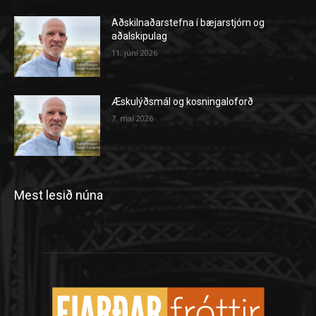
Aðskilnaðarstefna í bæjarstjórn og
aðalskipulag
11. júní 2026
Æskulýðsmál og kosningaloforð
7. maí 2026
Mest lesið núna