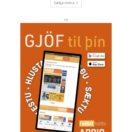
Sækja meira
H2