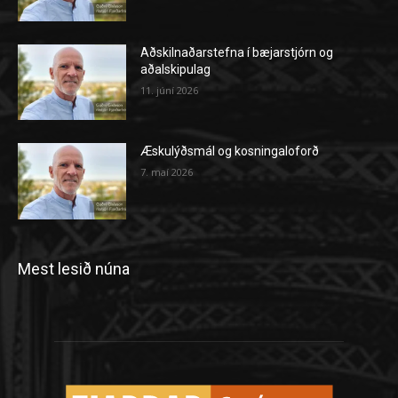
Aðskilnaðarstefna í bæjarstjórn og
aðalskipulag
11. júní 2026
Æskulýðsmál og kosningaloforð
7. maí 2026
Mest lesið núna