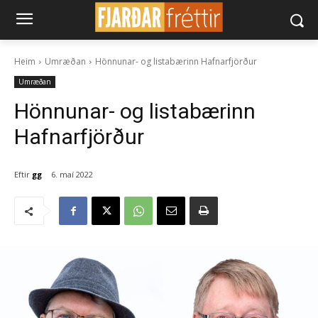
Heim
Umræðan
Hönnunar- og lista­bær­inn Hafnarfjörður
Umræðan
Hönnunar- og lista­bær­inn
Hafnarfjörður
Eftir
gg
6. maí 2022