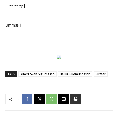
Ummæli
Ummæli
TAGS
Albert Svan Sigurðsson
Hallur Guðmundsson
Píratar