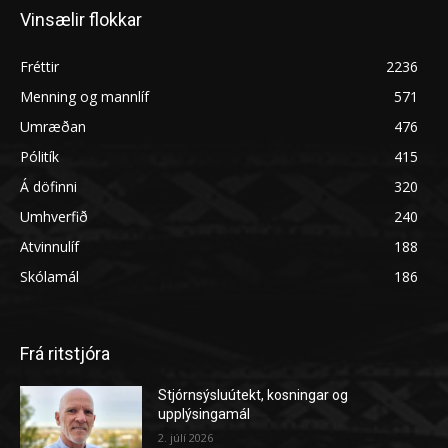
Vinsælir flokkar
Fréttir
2236
Menning og mannlíf
571
Umræðan
476
Pólitík
415
Á döfinni
320
Umhverfið
240
Atvinnulíf
188
Skólamál
186
Frá ritstjóra
Stjórnsýsluútekt, kosningar og
upplýsingamál
2. júlí 2026