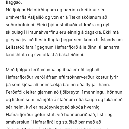
flaggað.
Nú fjölgar Hafnfirðingum og bærinn dreifir úr sér
umhverfis Ásfjallið og von er á Tækniskólanum að
suðurhöfninni. Fleiri þjónustuíbúðir aldraðra og nýtt
skipulag í Hraunahverfinu eru einnig á dagskrá. Ekki má
gleyma því að flestir flugfarþegar sem koma til Íslands um
Leifsstöð fara í gegnum Hafnarfjörð á leiðinni til annarra
landshluta og svo oftast á bakaleiðinni.
Með fjölgun ferðamanna og íbúa er eðlilegt að
Hafnarfjörður verði áfram eftirsóknarverður kostur fyrir
þá sem kjósa að heimsækja bæinn eða flytja í hann.
Ferðafólk leitar gjarnan að fjöl­breytni í menningu, hönnun
og listum sem má njóta á staðnum eða kaupa og taka með
sér heim. Því er nauðsynlegt að skoða hvernig
Hafnarfjörður getur stutt við hönnunariðnað, listir og
smáverslun í Hafnarfirði og stuðlað þar með að