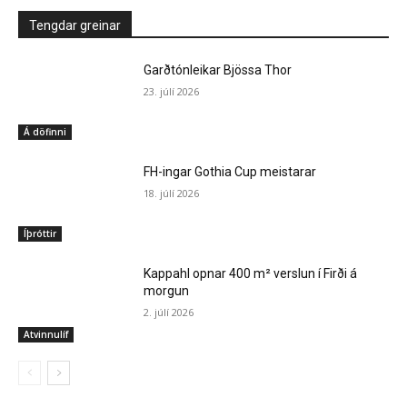
Tengdar greinar
Garðtónleikar Bjössa Thor
23. júlí 2026
Á döfinni
FH-ingar Gothia Cup meistarar
18. júlí 2026
Íþróttir
Kappahl opnar 400 m² verslun í Firði á
morgun
2. júlí 2026
Atvinnulíf