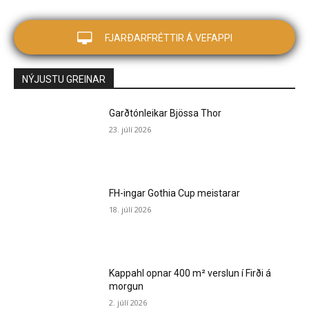
FJARÐARFRÉTTIR Á VEFAPPI
NÝJUSTU GREINAR
Garðtónleikar Bjössa Thor
23. júlí 2026
FH-ingar Gothia Cup meistarar
18. júlí 2026
Kappahl opnar 400 m² verslun í Firði á
morgun
2. júlí 2026