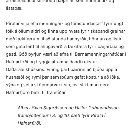
áframhaldandi sérstöðu bæjarins sem hönnunar- og
listabæ.
Píratar vilja efla menningar- og tóm­stundastarf fyrir ungt
fólk á öllum aldri og finna upp hvata fyrir skapandi greinar
með tækifærum til að stunda hannyrðir, hönnun og listir
sem geta leitt til áhugaverðra tækifæra fyrir bæjarbúa og
gesti. Góð byrjun væri að efna til Barna­menningarhátíðar í
Hafnarfirði og tryggja áframhaldandi rekstur
Gaflaraleikhússins. Einnig þarf bærinn að bjóða upp á
húsnæði og rými þar sem íbúum gefst kostur á að iðka,
sýna og selja sköpunar­verk sín, því slíkt mun gera
Hafnarfjörð betri til framtíðar.
Albert Svan Sigurðsson og Hallur Guðmundsson,
frambjóðendur í 3. og 10. sæti fyrir Pírata í
Hafnarfirði.