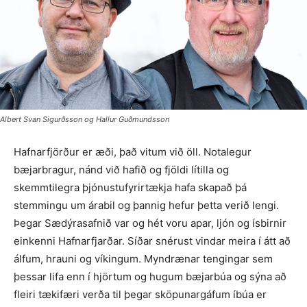
Albert Svan Sigurðsson og Hallur Guðmundsson
Hafnarfjörður er æði, það vitum við öll. Notalegur
bæjarbragur, nánd við hafið og fjöldi lítilla og
skemmtilegra þjónustu­fyrirtækja hafa skapað þá
stemmingu um árabil og þannig hefur þetta verið lengi.
Þegar Sædýrasafnið var og hét voru apar, ljón og ísbirnir
einkenni Hafnarfjarðar. Síðar snérust vindar meira í átt að
álfum, hrauni og víkingum. Myndrænar tenging­ar sem
þessar lifa enn í hjörtum og hugum bæjarbúa og sýna að
fleiri tækifæri verða til þegar sköpunargáfum íbúa er