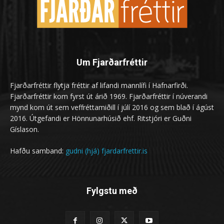
Um Fjarðarfréttir
Fjarðarfréttir flytja fréttir af lifandi mannlífi í Hafnarfirði.
Fjarðarfréttir kom fyrst út árið 1969. Fjarðarfréttir í núverandi
mynd kom út sem veffréttamiðill í júlí 2016 og sem blað í ágúst
2016. Útgefandi er Hönnunarhúsið ehf. Ritstjóri er Guðni
Gíslason.
Hafðu samband:
gudni (hjá) fjardarfrettir.is
Fylgstu með