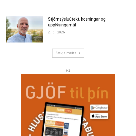
Stjórnsýsluútekt, kosningar og
upplýsingamál
2. júlí 2026
Sækja meira
H2