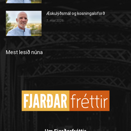
Æskulýðsmál og kosningaloforð
7. maí 2026
Mest lesið núna