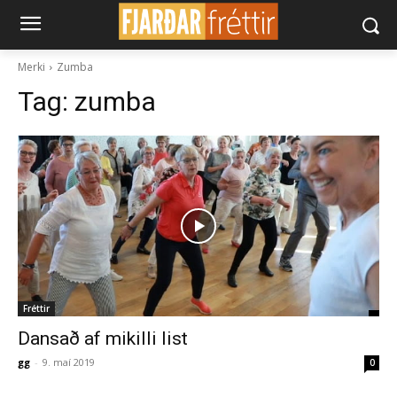
Merki
Zumba
Tag:
zumba
Fréttir
Dansað af mikilli list
gg
-
9. maí 2019
0