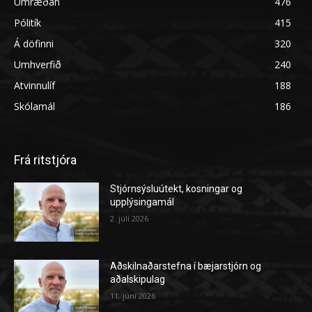
Umræðan
476
Pólitík
415
Á döfinni
320
Umhverfið
240
Atvinnulíf
188
Skólamál
186
Frá ritstjóra
Stjórnsýsluútekt, kosningar og
upplýsingamál
2. júlí 2026
Aðskilnaðarstefna í bæjarstjórn og
aðalskipulag
11. júní 2026