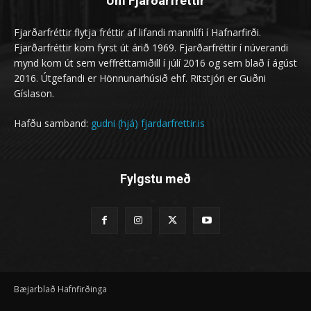
Um Fjarðarfréttir
Fjarðarfréttir flytja fréttir af lifandi mannlífi í Hafnarfirði.
Fjarðarfréttir kom fyrst út árið 1969. Fjarðarfréttir í núverandi
mynd kom út sem veffréttamiðill í júlí 2016 og sem blað í ágúst
2016. Útgefandi er Hönnunarhúsið ehf. Ritstjóri er Guðni
Gíslason.
Hafðu samband:
gudni (hjá) fjardarfrettir.is
Fylgstu með
Bæjarblað Hafnfirðinga