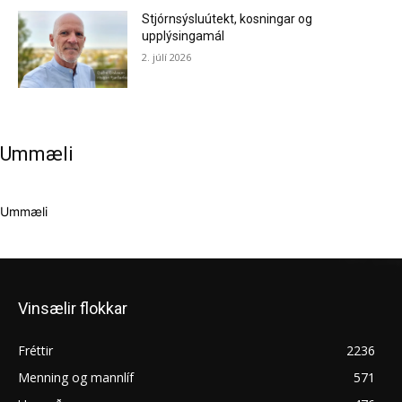
Stjórnsýsluútekt, kosningar og
upplýsingamál
2. júlí 2026
Ummæli
Ummæli
Vinsælir flokkar
Fréttir
2236
Menning og mannlíf
571