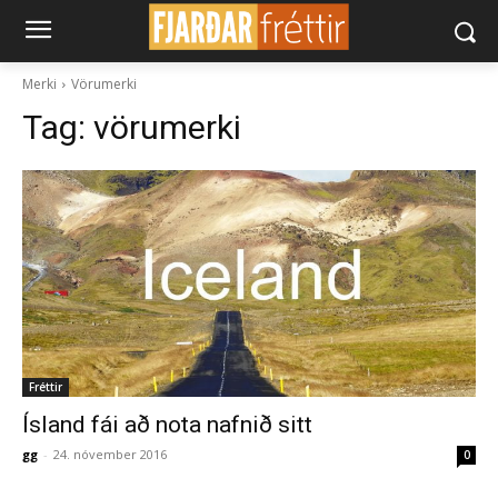
Merki
Vörumerki
Tag:
vörumerki
Fréttir
Ísland fái að nota nafnið sitt
gg
-
24. nóvember 2016
0