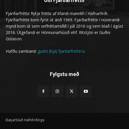
Um Fjarðarfréttir
Fjarðarfréttir flytja fréttir af lifandi mannlífi í Hafnarfirði.
Fjarðarfréttir kom fyrst út árið 1969. Fjarðarfréttir í núverandi
mynd kom út sem veffréttamiðill í júlí 2016 og sem blað í ágúst
2016. Útgefandi er Hönnunarhúsið ehf. Ritstjóri er Guðni
Gíslason.
Hafðu samband:
gudni (hjá) fjardarfrettir.is
Fylgstu með
Bæjarblað Hafnfirðinga