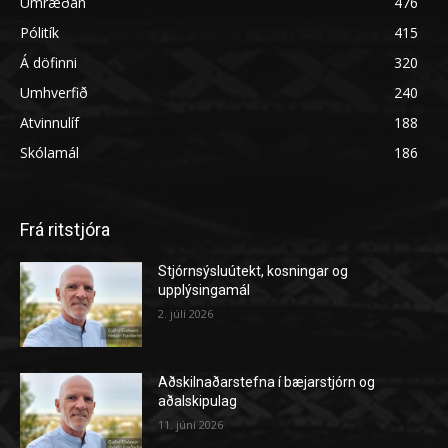
Umræðan
476
Pólitík
415
Á döfinni
320
Umhverfið
240
Atvinnulíf
188
Skólamál
186
Frá ritstjóra
Stjórnsýsluútekt, kosningar og
upplýsingamál
2. júlí 2026
Aðskilnaðarstefna í bæjarstjórn og
aðalskipulag
11. júní 2026