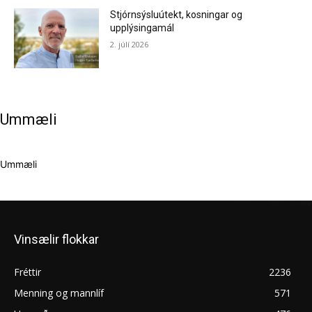
Stjórnsýsluútekt, kosningar og
upplýsingamál
2. júlí 2026
Ummæli
Ummæli
Vinsælir flokkar
Fréttir
2236
Menning og mannlíf
571