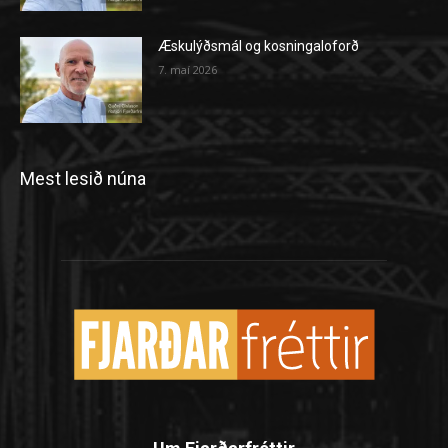
Æskulýðsmál og kosningaloforð
7. maí 2026
Mest lesið núna