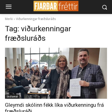
Merki
Viðurkenningar fræðsluráðs
Tag:
viðurkenningar
fræðsluráðs
Skólamál
Gleymdi skólinn fékk líka viðurkenningu frá
fræðsluráði