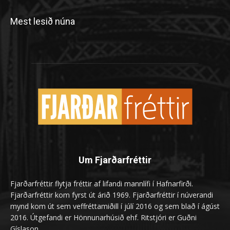
Mest lesið núna
Um Fjarðarfréttir
Fjarðarfréttir flytja fréttir af lifandi mannlífi í Hafnarfirði.
Fjarðarfréttir kom fyrst út árið 1969. Fjarðarfréttir í núverandi
mynd kom út sem veffréttamiðill í júlí 2016 og sem blað í ágúst
2016. Útgefandi er Hönnunarhúsið ehf. Ritstjóri er Guðni
Gíslason.