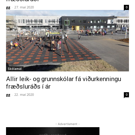
gg
-
27. maí 2020
0
Skólamál
Allir leik- og grunnskólar fá viðurkenningu
fræðsluráðs í ár
gg
-
22. maí 2020
0
- Advertisment -