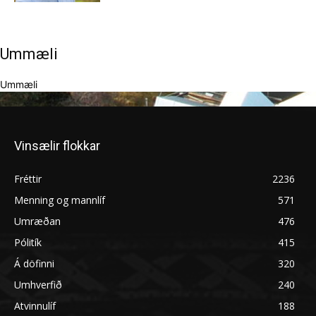
Ummæli
Ummæli
Vinsælir flokkar
Fréttir
2236
Menning og mannlíf
571
Umræðan
476
Pólitík
415
Á döfinni
320
Umhverfið
240
Atvinnulíf
188