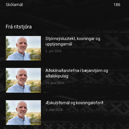
Skólamál
186
Frá ritstjóra
Stjórnsýsluútekt, kosningar og
upplýsingamál
2. júlí 2026
Aðskilnaðarstefna í bæjarstjórn og
aðalskipulag
11. júní 2026
Æskulýðsmál og kosningaloforð
7. maí 2026