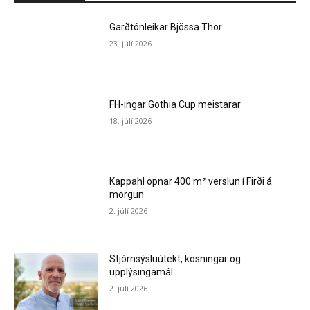
Garðtónleikar Bjössa Thor
23. júlí 2026
FH-ingar Gothia Cup meistarar
18. júlí 2026
Kappahl opnar 400 m² verslun í Firði á
morgun
2. júlí 2026
Stjórnsýsluútekt, kosningar og
upplýsingamál
2. júlí 2026