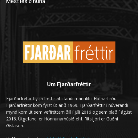
Mest lesið núna
Um Fjarðarfréttir
Fjarðarfréttir flytja fréttir af lifandi mannlífi í Hafnarfirði.
Fjarðarfréttir kom fyrst út árið 1969. Fjarðarfréttir í núverandi
mynd kom út sem veffréttamiðill í júlí 2016 og sem blað í ágúst
2016. Útgefandi er Hönnunarhúsið ehf. Ritstjóri er Guðni
Gíslason.