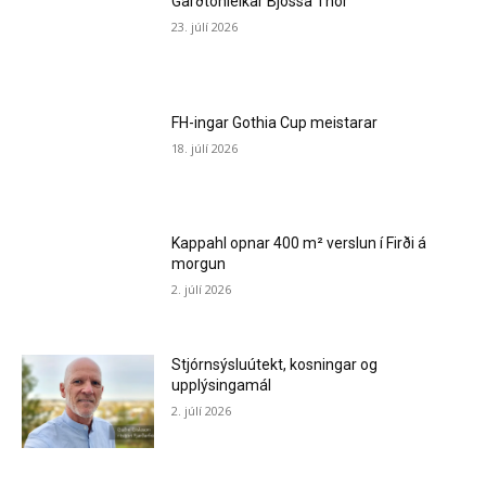
Garðtónleikar Bjössa Thor
23. júlí 2026
FH-ingar Gothia Cup meistarar
18. júlí 2026
Kappahl opnar 400 m² verslun í Firði á
morgun
2. júlí 2026
Stjórnsýsluútekt, kosningar og
upplýsingamál
2. júlí 2026