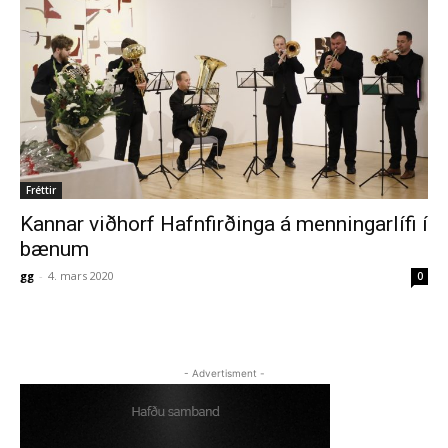
Fréttir
Kannar viðhorf Hafnfirðinga á menningarlífi í
bænum
gg
-
4. mars 2020
0
- Advertisment -