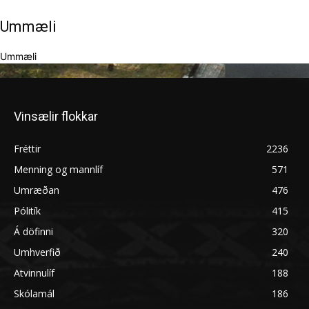
Ummæli
Ummæli
Vinsælir flokkar
Fréttir
2236
Menning og mannlíf
571
Umræðan
476
Pólitík
415
Á döfinni
320
Umhverfið
240
Atvinnulíf
188
Skólamál
186