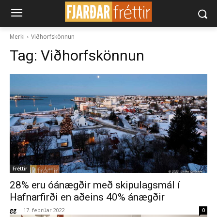
Merki
Viðhorfskönnun
Tag:
Viðhorfskönnun
Fréttir
28% eru óánægðir með skipulagsmál í
Hafnarfirði en aðeins 40% ánægðir
gg
-
17. febrúar 2022
0