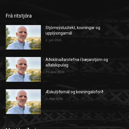
Frá ritstjóra
Stjórnsýsluútekt, kosningar og
upplýsingamál
2. júlí 2026
Aðskilnaðarstefna í bæjarstjórn og
aðalskipulag
11. júní 2026
Æskulýðsmál og kosningaloforð
7. maí 2026