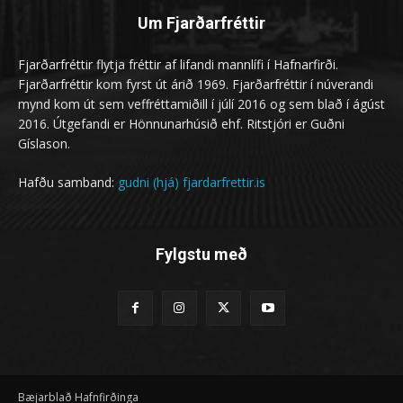
Um Fjarðarfréttir
Fjarðarfréttir flytja fréttir af lifandi mannlífi í Hafnarfirði.
Fjarðarfréttir kom fyrst út árið 1969. Fjarðarfréttir í núverandi
mynd kom út sem veffréttamiðill í júlí 2016 og sem blað í ágúst
2016. Útgefandi er Hönnunarhúsið ehf. Ritstjóri er Guðni
Gíslason.
Hafðu samband:
gudni (hjá) fjardarfrettir.is
Fylgstu með
Bæjarblað Hafnfirðinga