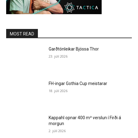
MOST READ
Garðtónleikar Bjössa Thor
23. júlí 2026
FH-ingar Gothia Cup meistarar
18. júlí 2026
Kappahl opnar 400 m² verslun í Firði á
morgun
2. júlí 2026