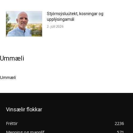
Stjórnsýsluútekt, kosningar og
upplýsingamál
2. júlí 2026
Ummæli
Ummæli
Vinsælir flokkar
Fréttir
2236
Menning og mannlíf
571