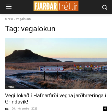
Merki
Vegalokun
Tag:
vegalokun
Fréttir
Vegi lokað í Hafnarfirði vegna jarðhræringa í
Grindavík!
gg
-
20. nóvember 2023
0