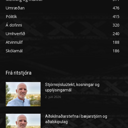
Umræðan
476
Pólitík
415
Á döfinni
320
Umhverfið
240
Atvinnulíf
188
Skólamál
186
Frá ritstjóra
Stjórnsýsluútekt, kosningar og
upplýsingamál
2. júlí 2026
Aðskilnaðarstefna í bæjarstjórn og
aðalskipulag