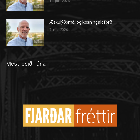
11. júní 2026
Æskulýðsmál og kosningaloforð
7. maí 2026
Mest lesið núna