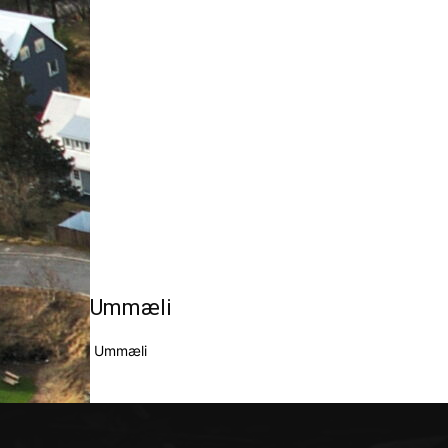
Ummæli
Ummæli