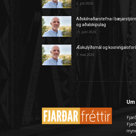
2. júlí 2026
Aðskilnaðarstefna í bæjarstjór
og aðalskipulag
11. júní 2026
Æskulýðsmál og kosningalofor
7. maí 2026
Um 
Fjarð
Fjarð
mynd