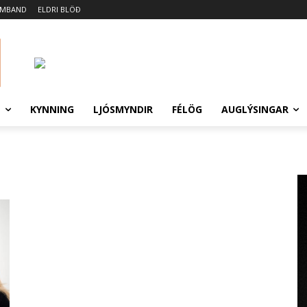
AMBAND
ELDRI BLÖÐ
N
KYNNING
LJÓSMYNDIR
FÉLÖG
AUGLÝSINGAR