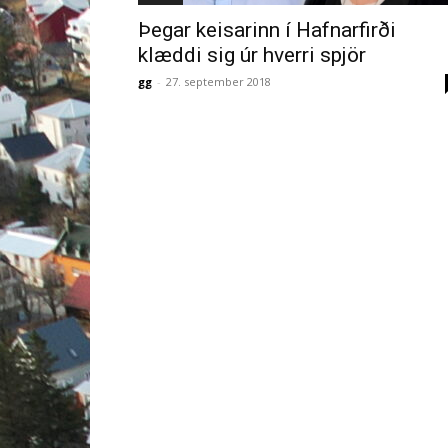
Þegar keisarinn í Hafnarfirði
klæddi sig úr hverri spjör
gg
-
27. september 2018