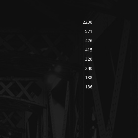
2236
571
476
415
320
240
188
186