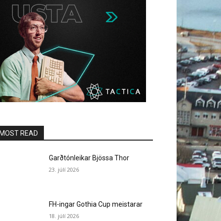
MOST READ
Garðtónleikar Bjössa Thor
23. júlí 2026
FH-ingar Gothia Cup meistarar
18. júlí 2026