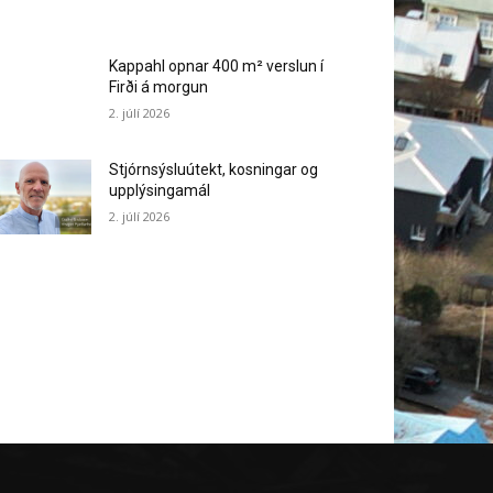
Kappahl opnar 400 m² verslun í
Firði á morgun
2. júlí 2026
Stjórnsýsluútekt, kosningar og
upplýsingamál
2. júlí 2026