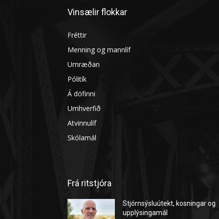
Vinsælir flokkar
Fréttir
Menning og mannlíf
Umræðan
Pólitík
Á döfinni
Umhverfið
Atvinnulíf
Skólamál
Frá ritstjóra
Stjórnsýsluútekt, kosningar og
upplýsingamál