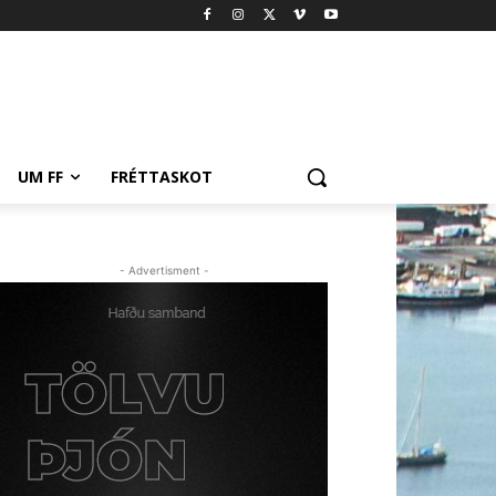
UM FF
FRÉTTASKOT
- Advertisment -