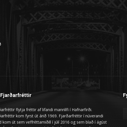
n
ð
Fjarðarfréttir
F
arfréttir flytja fréttir af lifandi mannlífi í Hafnarfirði.
arfréttir kom fyrst út árið 1969. Fjarðarfréttir í núverandi
 kom út sem veffréttamiðill í júlí 2016 og sem blað í ágúst