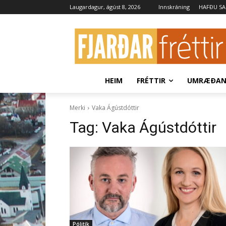
Laugardagur, ágúst 8, 2026
Innskráning
HAFÐU S
HEIM
FRÉTTIR
UMRÆÐA
Merki
Vaka Ágústdóttir
Tag:
Vaka Ágústdóttir
Pólitík