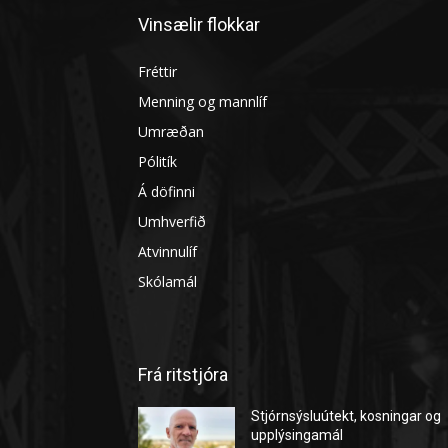
Vinsælir flokkar
Fréttir
Menning og mannlíf
Umræðan
Pólitík
Á döfinni
Umhverfið
Atvinnulíf
Skólamál
Frá ritstjóra
Stjórnsýsluútekt, kosningar og
upplýsingamál