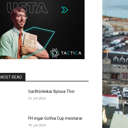
MOST READ
Garðtónleikar Bjössa Thor
23. júlí 2026
FH-ingar Gothia Cup meistarar
18. júlí 2026