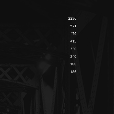
2236
571
476
415
320
240
188
186