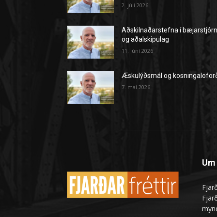
2. júlí 2026
Aðskilnaðarstefna í bæjarstjór
og aðalskipulag
11. júní 2026
Æskulýðsmál og kosningalofor
7. maí 2026
Um 
Fjarð
Fjarð
mynd