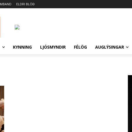
AMBAND
ELDRI BLÖÐ
N
KYNNING
LJÓSMYNDIR
FÉLÖG
AUGLÝSINGAR