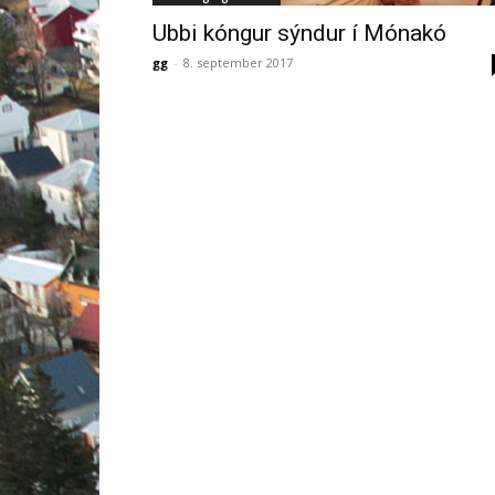
Ubbi kóngur sýndur í Mónakó
gg
-
8. september 2017