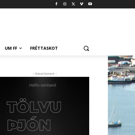
UM FF
FRÉTTASKOT
- Advertisment -