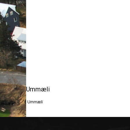
Ummæli
Ummæli