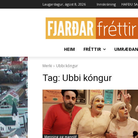
Laugardagur, ágúst 8, 2026
Innskráning
HAFÐU S
HEIM
FRÉTTIR
UMRÆÐA
Merki
Ubbi kóngur
Tag:
Ubbi kóngur
Menning og mannlíf