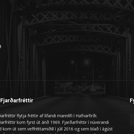
n
ð
Fjarðarfréttir
F
arfréttir flytja fréttir af lifandi mannlífi í Hafnarfirði.
arfréttir kom fyrst út árið 1969. Fjarðarfréttir í núverandi
 kom út sem veffréttamiðill í júlí 2016 og sem blað í ágúst