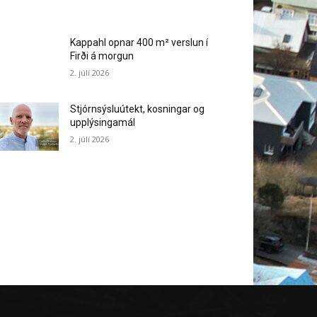
Kappahl opnar 400 m² verslun í
Firði á morgun
2. júlí 2026
Stjórnsýsluútekt, kosningar og
upplýsingamál
2. júlí 2026