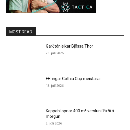
MOST READ
Garðtónleikar Bjössa Thor
23. júlí 2026
FH-ingar Gothia Cup meistarar
18. júlí 2026
Kappahl opnar 400 m² verslun í Firði á
morgun
2. júlí 2026