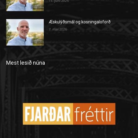
11. júní 2026
Æskulýðsmál og kosningaloforð
7. maí 2026
Mest lesið núna