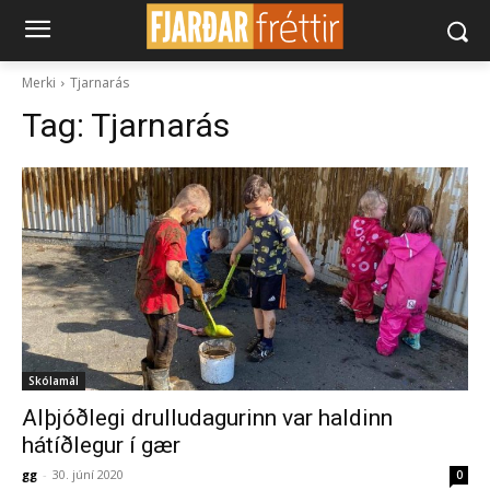
Merki
Tjarnarás
Tag:
Tjarnarás
Skólamál
Alþjóðlegi drulludagurinn var haldinn
hátíðlegur í gær
gg
-
30. júní 2020
0