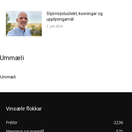
Stjórnsýsluútekt, kosningar og
upplýsingamál
2. júlí 2026
Ummæli
Ummæli
Vinsælir flokkar
Fréttir
2236
Menning og mannlíf
571