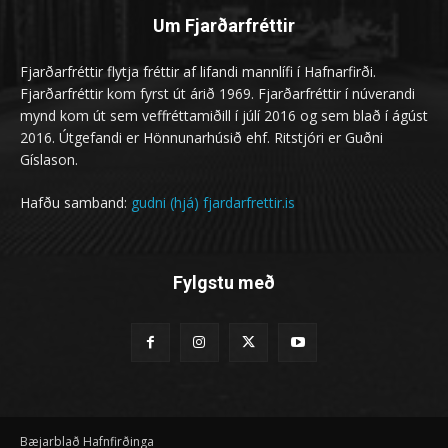
Um Fjarðarfréttir
Fjarðarfréttir flytja fréttir af lifandi mannlífi í Hafnarfirði.
Fjarðarfréttir kom fyrst út árið 1969. Fjarðarfréttir í núverandi
mynd kom út sem veffréttamiðill í júlí 2016 og sem blað í ágúst
2016. Útgefandi er Hönnunarhúsið ehf. Ritstjóri er Guðni
Gíslason.
Hafðu samband:
gudni (hjá) fjardarfrettir.is
Fylgstu með
Bæjarblað Hafnfirðinga