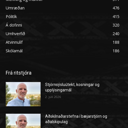
Umræðan
476
Pólitík
415
Á döfinni
320
Umhverfið
240
Atvinnulíf
188
Skólamál
186
Frá ritstjóra
Stjórnsýsluútekt, kosningar og
upplýsingamál
2. júlí 2026
Aðskilnaðarstefna í bæjarstjórn og
aðalskipulag