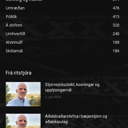
Umræðan
476
Pólitík
415
Á döfinni
320
Umhverfið
240
Atvinnulíf
188
Skólamál
186
Frá ritstjóra
Stjórnsýsluútekt, kosningar og
upplýsingamál
2. júlí 2026
Aðskilnaðarstefna í bæjarstjórn og
aðalskipulag