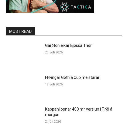
MOST READ
Garðtónleikar Bjössa Thor
23. júlí 2026
FH-ingar Gothia Cup meistarar
18. júlí 2026
Kappahl opnar 400 m² verslun í Firði á
morgun
2. júlí 2026