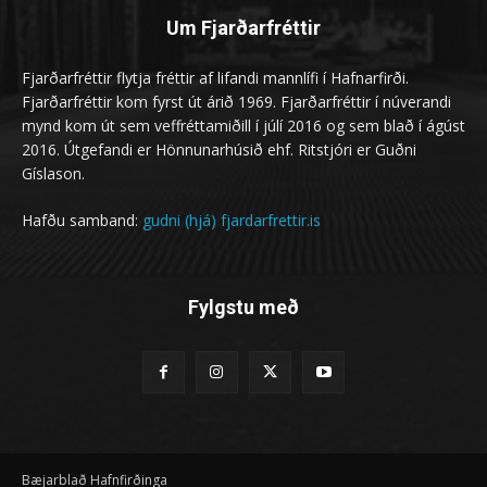
Um Fjarðarfréttir
Fjarðarfréttir flytja fréttir af lifandi mannlífi í Hafnarfirði.
Fjarðarfréttir kom fyrst út árið 1969. Fjarðarfréttir í núverandi
mynd kom út sem veffréttamiðill í júlí 2016 og sem blað í ágúst
2016. Útgefandi er Hönnunarhúsið ehf. Ritstjóri er Guðni
Gíslason.
Hafðu samband:
gudni (hjá) fjardarfrettir.is
Fylgstu með
Bæjarblað Hafnfirðinga