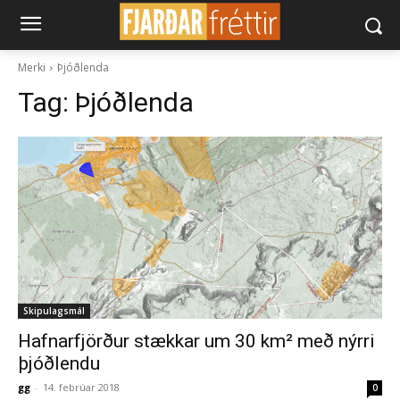
Merki
Þjóðlenda
Tag:
Þjóðlenda
Skipulagsmál
Hafnarfjörður stækkar um 30 km² með nýrri
þjóðlendu
gg
-
14. febrúar 2018
0