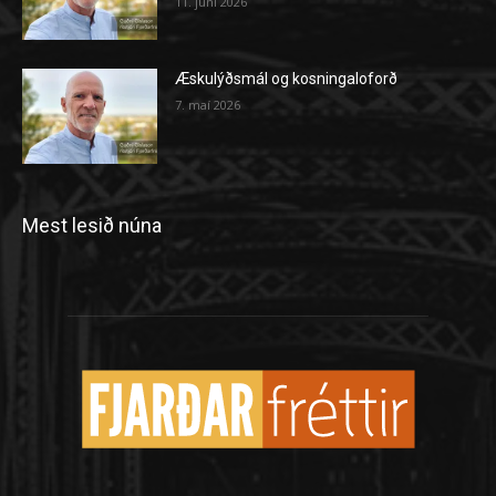
11. júní 2026
Æskulýðsmál og kosningaloforð
7. maí 2026
Mest lesið núna