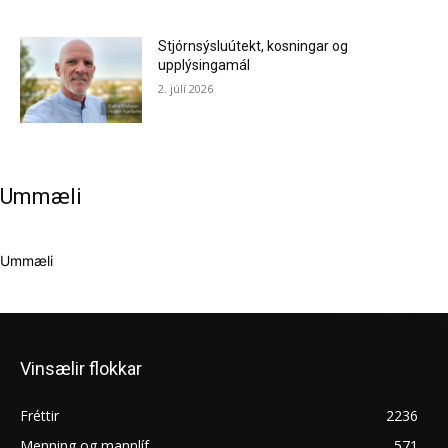
Stjórnsýsluútekt, kosningar og
upplýsingamál
2. júlí 2026
Ummæli
Ummæli
Vinsælir flokkar
Fréttir
2236
Menning og mannlíf
571