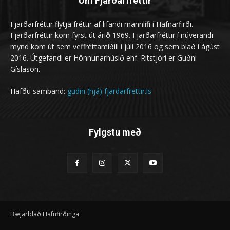
Um Fjarðarfréttir
Fjarðarfréttir flytja fréttir af lifandi mannlífi í Hafnarfirði.
Fjarðarfréttir kom fyrst út árið 1969. Fjarðarfréttir í núverandi
mynd kom út sem veffréttamiðill í júlí 2016 og sem blað í ágúst
2016. Útgefandi er Hönnunarhúsið ehf. Ritstjóri er Guðni
Gíslason.
Hafðu samband:
gudni (hjá) fjardarfrettir.is
Fylgstu með
Bæjarblað Hafnfirðinga