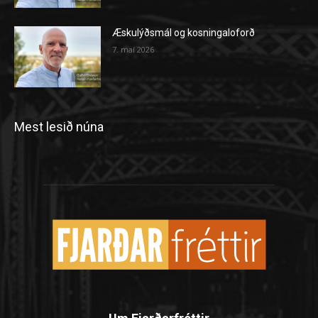
Æskulýðsmál og kosningaloforð
7. maí 2026
Mest lesið núna