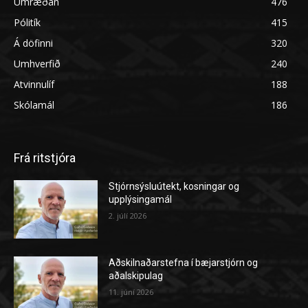
Umræðan
476
Pólitík
415
Á döfinni
320
Umhverfið
240
Atvinnulíf
188
Skólamál
186
Frá ritstjóra
Stjórnsýsluútekt, kosningar og
upplýsingamál
2. júlí 2026
Aðskilnaðarstefna í bæjarstjórn og
aðalskipulag
11. júní 2026