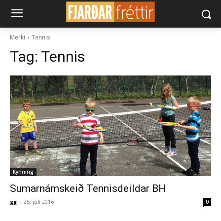
Merki
Tennis
Tag:
Tennis
Kynning
Sumarnámskeið Tennisdeildar BH
gg
-
25. júlí 2016
0