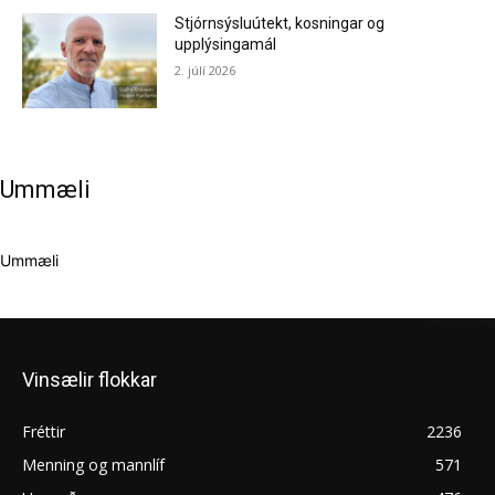
Stjórnsýsluútekt, kosningar og
upplýsingamál
2. júlí 2026
Ummæli
Ummæli
Vinsælir flokkar
Fréttir
2236
Menning og mannlíf
571