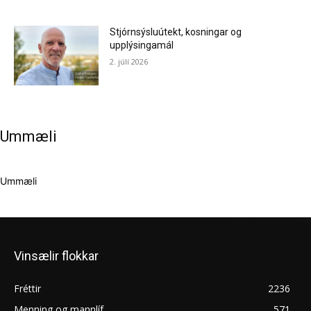
Stjórnsýsluútekt, kosningar og
upplýsingamál
2. júlí 2026
Ummæli
Ummæli
Vinsælir flokkar
Fréttir
2236
Menning og mannlíf
571