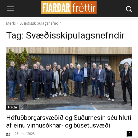
Merki
Svæðisskipulagsnefndir
Tag:
Svæðisskipulagsnefndir
Fréttir
Höfuðborgarsvæðið og Suðurnesin séu hluti
af einu vinnusóknar- og búsetusvæði
gg
-
23. maí 2023
0