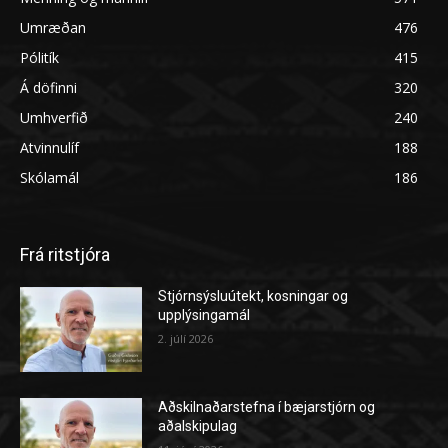
Umræðan
476
Pólitík
415
Á döfinni
320
Umhverfið
240
Atvinnulíf
188
Skólamál
186
Frá ritstjóra
Stjórnsýsluútekt, kosningar og
upplýsingamál
2. júlí 2026
Aðskilnaðarstefna í bæjarstjórn og
aðalskipulag