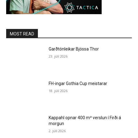
MOST READ
Garðtónleikar Bjössa Thor
23. júlí 2026
FH-ingar Gothia Cup meistarar
18. júlí 2026
Kappahl opnar 400 m² verslun í Firði á
morgun
2. júlí 2026