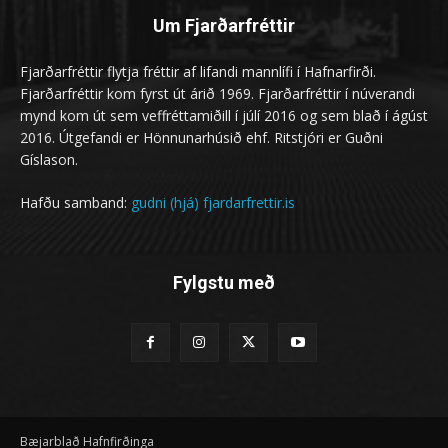
Um Fjarðarfréttir
Fjarðarfréttir flytja fréttir af lifandi mannlífi í Hafnarfirði.
Fjarðarfréttir kom fyrst út árið 1969. Fjarðarfréttir í núverandi
mynd kom út sem veffréttamiðill í júlí 2016 og sem blað í ágúst
2016. Útgefandi er Hönnunarhúsið ehf. Ritstjóri er Guðni
Gíslason.
Hafðu samband:
gudni (hjá) fjardarfrettir.is
Fylgstu með
Bæjarblað Hafnfirðinga