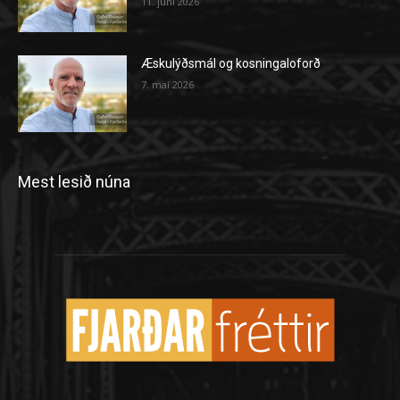
11. júní 2026
Æskulýðsmál og kosningaloforð
7. maí 2026
Mest lesið núna