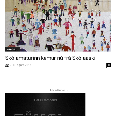
Viðskipti
Skólamaturinn kemur nú frá Skólaaski
gg
-
10. ágúst 2016
0
- Advertisment -