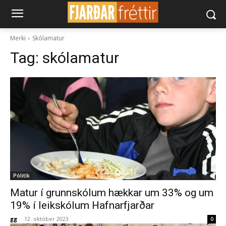
Merki
Skólamatur
Tag:
skólamatur
Pólitík
Matur í grunnskólum hækkar um 33% og um
19% í leikskólum Hafnarfjarðar
gg
-
12. október 2023
0