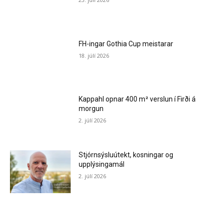
FH-ingar Gothia Cup meistarar
18. júlí 2026
Kappahl opnar 400 m² verslun í Firði á
morgun
2. júlí 2026
Stjórnsýsluútekt, kosningar og
upplýsingamál
2. júlí 2026