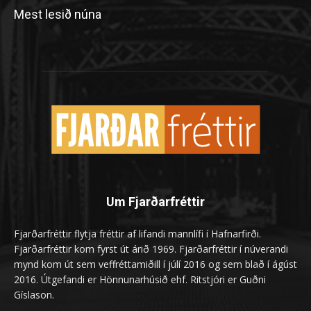
Mest lesið núna
Um Fjarðarfréttir
Fjarðarfréttir flytja fréttir af lifandi mannlífi í Hafnarfirði.
Fjarðarfréttir kom fyrst út árið 1969. Fjarðarfréttir í núverandi
mynd kom út sem veffréttamiðill í júlí 2016 og sem blað í ágúst
2016. Útgefandi er Hönnunarhúsið ehf. Ritstjóri er Guðni
Gíslason.