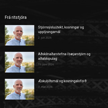
Frá ritstjóra
Stjórnsýsluútekt, kosningar og
upplýsingamál
2. júlí 2026
Aðskilnaðarstefna í bæjarstjórn og
aðalskipulag
11. júní 2026
Æskulýðsmál og kosningaloforð
7. maí 2026