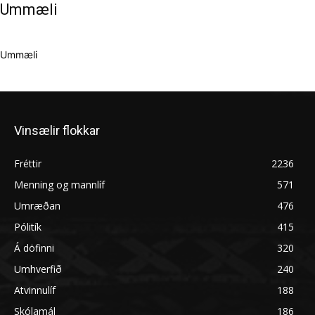
Ummæli
Ummæli
Vinsælir flokkar
Fréttir
2236
Menning og mannlíf
571
Umræðan
476
Pólitík
415
Á döfinni
320
Umhverfið
240
Atvinnulíf
188
Skólamál
186