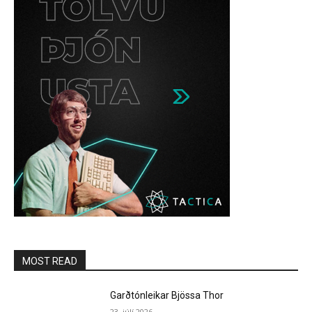
MOST READ
Garðtónleikar Bjössa Thor
23. júlí 2026