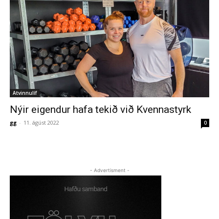
Atvinnulíf
Nýir eigendur hafa tekið við Kvennastyrk
gg
-
11. ágúst 2022
0
- Advertisment -