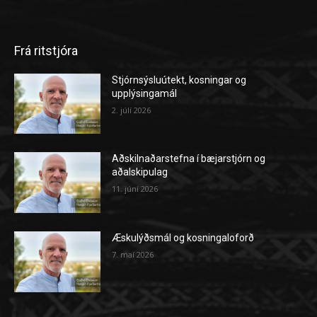
Frá ritstjóra
Stjórnsýsluútekt, kosningar og
upplýsingamál
2. júlí 2026
Aðskilnaðarstefna í bæjarstjórn og
aðalskipulag
11. júní 2026
Æskulýðsmál og kosningaloforð
7. maí 2026