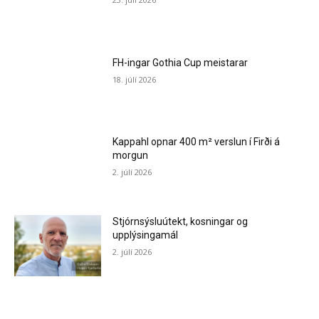
FH-ingar Gothia Cup meistarar
18. júlí 2026
Kappahl opnar 400 m² verslun í Firði á
morgun
2. júlí 2026
Stjórnsýsluútekt, kosningar og
upplýsingamál
2. júlí 2026