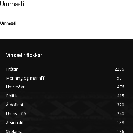
Ummæli
Ummæli
Vinsælir flokkar
Fréttir
2236
Menning og mannlíf
571
Umræðan
476
Pólitík
415
Á döfinni
320
Umhverfið
240
Atvinnulíf
188
Skólamál
186