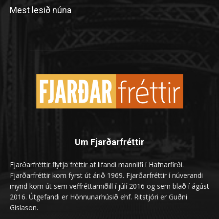
Mest lesið núna
Um Fjarðarfréttir
Fjarðarfréttir flytja fréttir af lifandi mannlífi í Hafnarfirði.
Fjarðarfréttir kom fyrst út árið 1969. Fjarðarfréttir í núverandi
mynd kom út sem veffréttamiðill í júlí 2016 og sem blað í ágúst
2016. Útgefandi er Hönnunarhúsið ehf. Ritstjóri er Guðni
Gíslason.