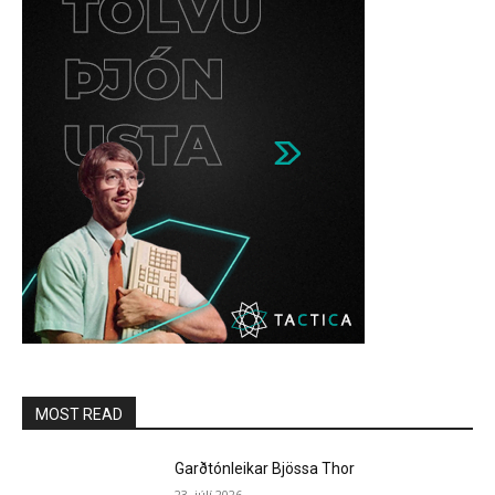
MOST READ
Garðtónleikar Bjössa Thor
23. júlí 2026