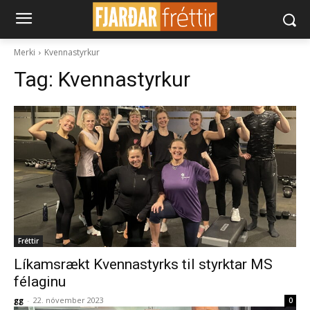
Merki
Kvennastyrkur
Tag:
Kvennastyrkur
Fréttir
Líkamsrækt Kvennastyrks til styrktar MS
félaginu
gg
-
22. nóvember 2023
0