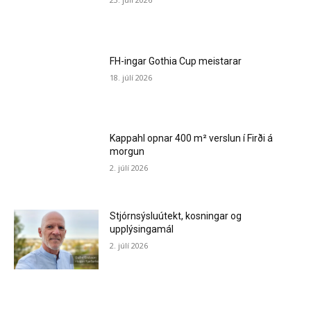
FH-ingar Gothia Cup meistarar
18. júlí 2026
Kappahl opnar 400 m² verslun í Firði á
morgun
2. júlí 2026
Stjórnsýsluútekt, kosningar og
upplýsingamál
2. júlí 2026