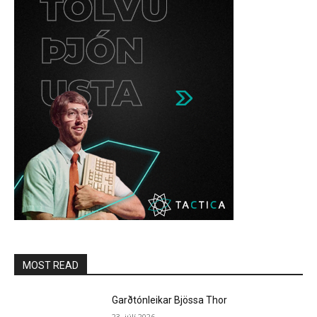
MOST READ
Garðtónleikar Bjössa Thor
23. júlí 2026