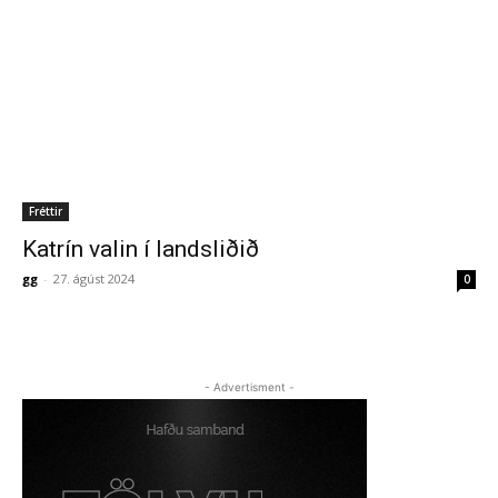
Fréttir
Katrín valin í landsliðið
gg
-
27. ágúst 2024
0
- Advertisment -