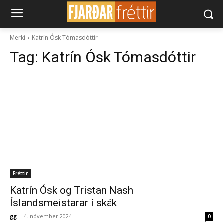
Merki
Katrín Ósk Tómasdóttir
Tag:
Katrín Ósk Tómasdóttir
Fréttir
Katrín Ósk og Tristan Nash
Íslandsmeistarar í skák
gg
-
4. nóvember 2024
0