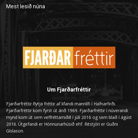
Mest lesið núna
Um Fjarðarfréttir
Fjarðarfréttir flytja fréttir af lifandi mannlífi í Hafnarfirði.
Fjarðarfréttir kom fyrst út árið 1969. Fjarðarfréttir í núverandi
mynd kom út sem veffréttamiðill í júlí 2016 og sem blað í ágúst
2016. Útgefandi er Hönnunarhúsið ehf. Ritstjóri er Guðni
Gíslason.