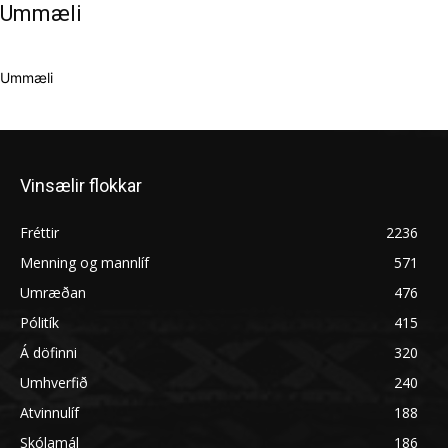
Ummæli
Ummæli
Vinsælir flokkar
Fréttir
2236
Menning og mannlíf
571
Umræðan
476
Pólitík
415
Á döfinni
320
Umhverfið
240
Atvinnulíf
188
Skólamál
186