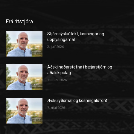
Frá ritstjóra
Stjórnsýsluútekt, kosningar og
upplýsingamál
2. júlí 2026
Aðskilnaðarstefna í bæjarstjórn og
aðalskipulag
11. júní 2026
Æskulýðsmál og kosningaloforð
7. maí 2026