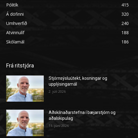
Pólitík
415
Á döfinni
320
Umhverfið
240
Atvinnulíf
188
Skólamál
186
Frá ritstjóra
Stjórnsýsluútekt, kosningar og
upplýsingamál
2. júlí 2026
Aðskilnaðarstefna í bæjarstjórn og
aðalskipulag
11. júní 2026