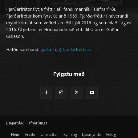
Fjarðarfréttir flytja fréttir af lifandi mannlífi í Hafnarfirði.
Fjarðarfréttir kom fyrst út árið 1969. Fjarðarfréttir í núverandi
mynd kom út sem veffréttamiðill í júlí 2016 og sem blað í ágúst
2016. Útgefandi er Hönnunarhúsið ehf. Ritstjóri er Guðni
Gíslason.
Hafðu samband:
gudni (hjá) fjardarfrettir.is
Fylgstu með
Bæjarblað Hafnfirðinga
Heim
Fréttir
Umræðan
Kynning
Ljósmyndir
Félög