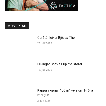
MOST READ
Garðtónleikar Bjössa Thor
23. júlí 2026
FH-ingar Gothia Cup meistarar
18. júlí 2026
Kappahl opnar 400 m² verslun í Firði á
morgun
2. júlí 2026