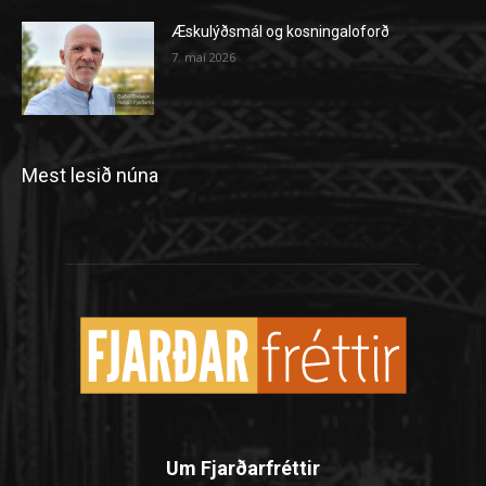
Æskulýðsmál og kosningaloforð
7. maí 2026
Mest lesið núna
Um Fjarðarfréttir