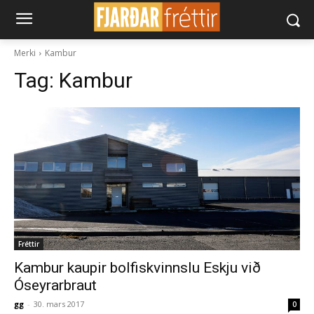
Merki
Kambur
Tag:
Kambur
Fréttir
Kambur kaupir bolfiskvinnslu Eskju við
Óseyrarbraut
gg
-
30. mars 2017
0