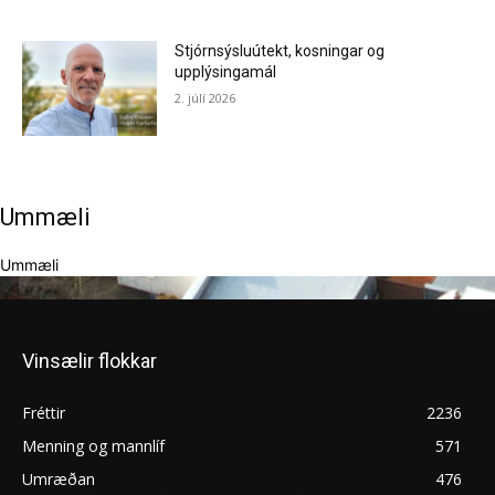
Stjórnsýsluútekt, kosningar og
upplýsingamál
2. júlí 2026
Ummæli
Ummæli
Vinsælir flokkar
Fréttir
2236
Menning og mannlíf
571
Umræðan
476