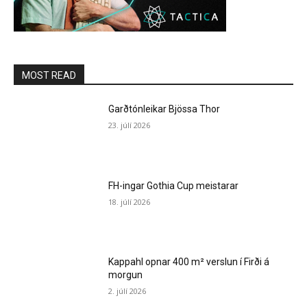
MOST READ
Garðtónleikar Bjössa Thor
23. júlí 2026
FH-ingar Gothia Cup meistarar
18. júlí 2026
Kappahl opnar 400 m² verslun í Firði á
morgun
2. júlí 2026