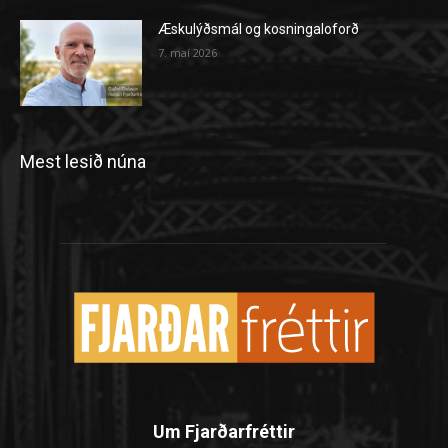
Æskulýðsmál og kosningaloforð
7. maí 2026
Mest lesið núna
Um Fjarðarfréttir