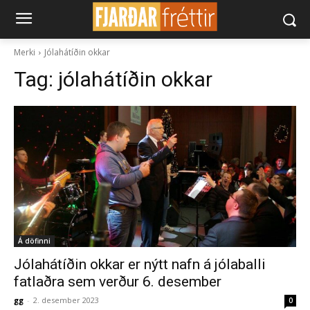
Merki
Jólahátíðin okkar
Tag:
jólahátíðin okkar
Á döfinni
Jólahátíðin okkar er nýtt nafn á jólaballi
fatlaðra sem verður 6. desember
gg
-
2. desember 2023
0