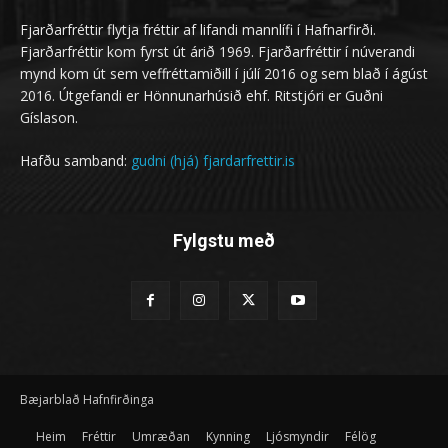
Fjarðarfréttir flytja fréttir af lifandi mannlífi í Hafnarfirði.
Fjarðarfréttir kom fyrst út árið 1969. Fjarðarfréttir í núverandi
mynd kom út sem veffréttamiðill í júlí 2016 og sem blað í ágúst
2016. Útgefandi er Hönnunarhúsið ehf. Ritstjóri er Guðni
Gíslason.
Hafðu samband:
gudni (hjá) fjardarfrettir.is
Fylgstu með
Bæjarblað Hafnfirðinga
Heim
Fréttir
Umræðan
Kynning
Ljósmyndir
Félög