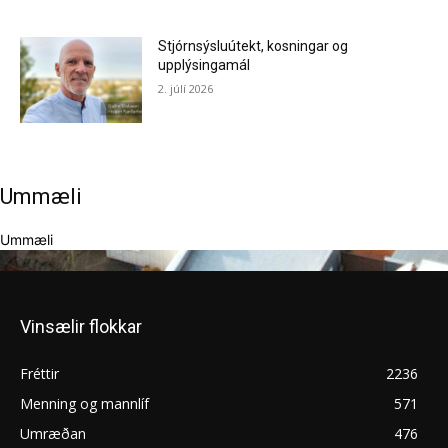
Stjórnsýsluútekt, kosningar og
upplýsingamál
2. júlí 2026
Ummæli
Ummæli
Vinsælir flokkar
Fréttir
2236
Menning og mannlíf
571
Umræðan
476