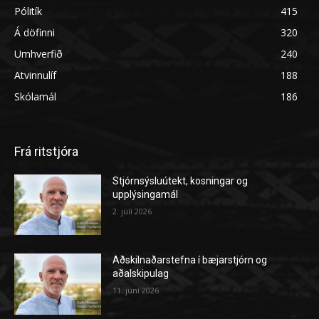
Pólitík
415
Á döfinni
320
Umhverfið
240
Atvinnulíf
188
Skólamál
186
Frá ritstjóra
Stjórnsýsluútekt, kosningar og
upplýsingamál
2. júlí 2026
Aðskilnaðarstefna í bæjarstjórn og
aðalskipulag
11. júní 2026