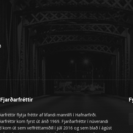
n
ð
Fjarðarfréttir
F
arfréttir flytja fréttir af lifandi mannlífi í Hafnarfirði.
arfréttir kom fyrst út árið 1969. Fjarðarfréttir í núverandi
 kom út sem veffréttamiðill í júlí 2016 og sem blað í ágúst