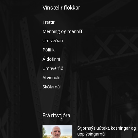
Vinsælir flokkar
Fréttir
Menning og mannlíf
Umræðan
Pólitík
Á döfinni
Umhverfið
Atvinnulíf
Skólamál
Frá ritstjóra
Stjórnsýsluútekt, kosningar og
upplýsingamál