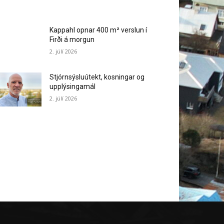
Kappahl opnar 400 m² verslun í
Firði á morgun
2. júlí 2026
Stjórnsýsluútekt, kosningar og
upplýsingamál
2. júlí 2026