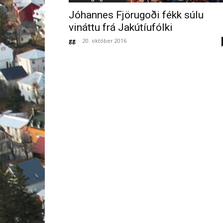
Jóhannes Fjörugoði fékk súlu
vináttu frá Jakútíufólki
gg
-
20. október 2016