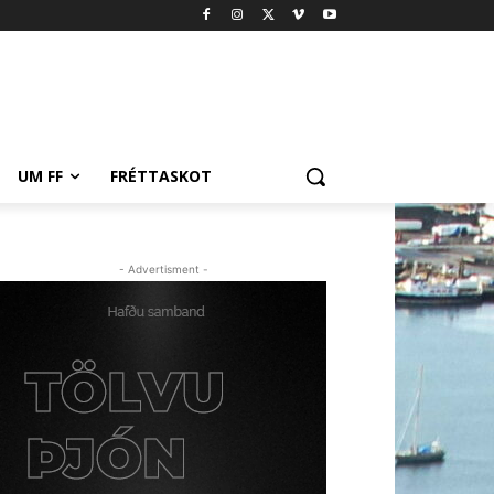
UM FF
FRÉTTASKOT
- Advertisment -