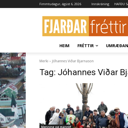
Fimmtudagur, ágúst 6, 2026
Innskráning
HAFÐU 
HEIM
FRÉTTIR
UMRÆÐA
Merki
Jóhannes Viðar Bjarnason
Tag:
Jóhannes Viðar B
Menning og mannlíf