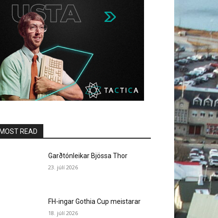
MOST READ
Garðtónleikar Bjössa Thor
23. júlí 2026
FH-ingar Gothia Cup meistarar
18. júlí 2026