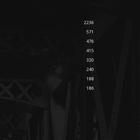
2236
571
476
415
320
240
188
186