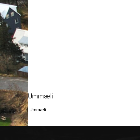
Ummæli
Ummæli