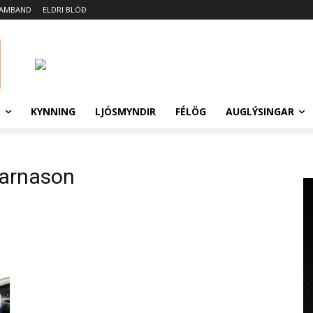
SAMBAND
ELDRI BLÖÐ
N
KYNNING
LJÓSMYNDIR
FÉLÖG
AUGLÝSINGAR
jarnason