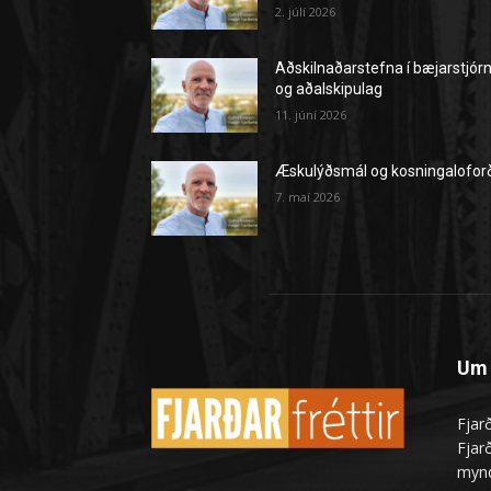
2. júlí 2026
Aðskilnaðarstefna í bæjarstjór
og aðalskipulag
11. júní 2026
Æskulýðsmál og kosningalofor
7. maí 2026
Um 
Fjarð
Fjarð
mynd