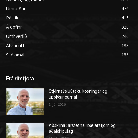
Umræðan
476
Pólitík
415
Á döfinni
320
Umhverfið
240
Atvinnulíf
188
Skólamál
186
Frá ritstjóra
Stjórnsýsluútekt, kosningar og
upplýsingamál
2. júlí 2026
Aðskilnaðarstefna í bæjarstjórn og
aðalskipulag