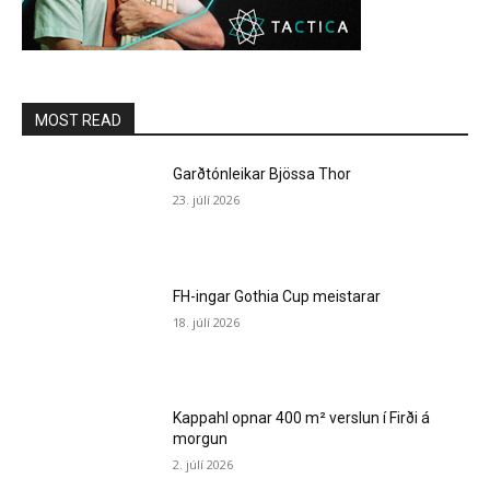
MOST READ
Garðtónleikar Bjössa Thor
23. júlí 2026
FH-ingar Gothia Cup meistarar
18. júlí 2026
Kappahl opnar 400 m² verslun í Firði á
morgun
2. júlí 2026