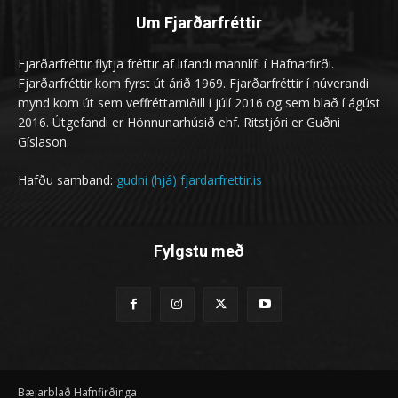
Um Fjarðarfréttir
Fjarðarfréttir flytja fréttir af lifandi mannlífi í Hafnarfirði.
Fjarðarfréttir kom fyrst út árið 1969. Fjarðarfréttir í núverandi
mynd kom út sem veffréttamiðill í júlí 2016 og sem blað í ágúst
2016. Útgefandi er Hönnunarhúsið ehf. Ritstjóri er Guðni
Gíslason.
Hafðu samband:
gudni (hjá) fjardarfrettir.is
Fylgstu með
Bæjarblað Hafnfirðinga