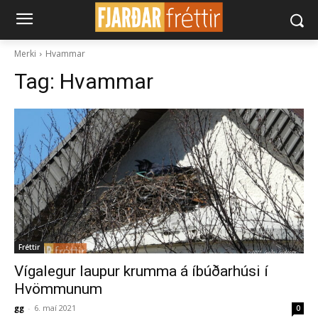
Merki
Hvammar
Tag:
Hvammar
Fréttir
Vígalegur laupur krumma á íbúðarhúsi í
Hvömmunum
gg
-
6. maí 2021
0