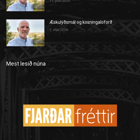
11. júní 2026
Æskulýðsmál og kosningaloforð
7. maí 2026
Mest lesið núna