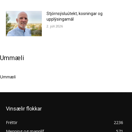
Stjórnsýsluútekt, kosningar og
upplýsingamál
2. júlí 2026
Ummæli
Ummæli
Vinsælir flokkar
Fréttir
2236
Menning og mannlíf
571