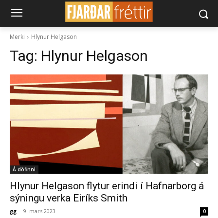
Merki
Hlynur Helgason
Tag:
Hlynur Helgason
Á döfinni
Hlynur Helgason flytur erindi í Hafnarborg á
sýningu verka Eiríks Smith
gg
-
9. mars 2023
0