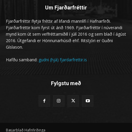
Um Fjarðarfréttir
Fjarðarfréttir flytja fréttir af lifandi mannlífi í Hafnarfirði.
Fjarðarfréttir kom fyrst út árið 1969. Fjarðarfréttir í núverandi
mynd kom út sem veffréttamiðill í júlí 2016 og sem blað í ágúst
2016. Útgefandi er Hönnunarhúsið ehf. Ritstjóri er Guðni
Gíslason.
Hafðu samband:
gudni (hjá) fjardarfrettir.is
Fylgstu með
Bæjarblað Hafnfirðinga