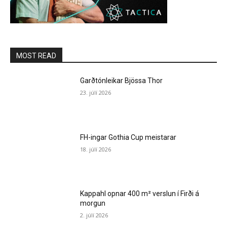
MOST READ
Garðtónleikar Bjössa Thor
23. júlí 2026
FH-ingar Gothia Cup meistarar
18. júlí 2026
Kappahl opnar 400 m² verslun í Firði á
morgun
2. júlí 2026