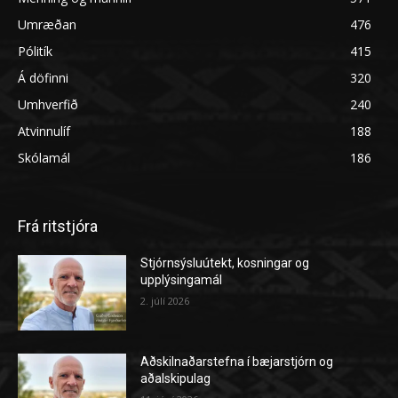
Umræðan
476
Pólitík
415
Á döfinni
320
Umhverfið
240
Atvinnulíf
188
Skólamál
186
Frá ritstjóra
Stjórnsýsluútekt, kosningar og
upplýsingamál
2. júlí 2026
Aðskilnaðarstefna í bæjarstjórn og
aðalskipulag