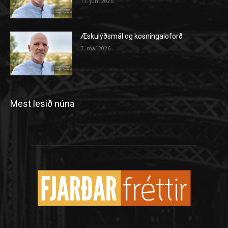
11. júní 2026
Æskulýðsmál og kosningaloforð
7. maí 2026
Mest lesið núna