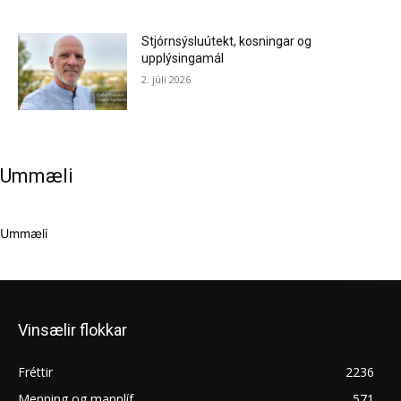
Stjórnsýsluútekt, kosningar og
upplýsingamál
2. júlí 2026
Ummæli
Ummæli
Vinsælir flokkar
Fréttir
2236
Menning og mannlíf
571