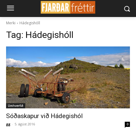
Merki
Hádegishóll
Tag:
Hádegishóll
Umhverfið
Sóðaskapur við Hádegishól
gg
-
5. ágúst 2016
0