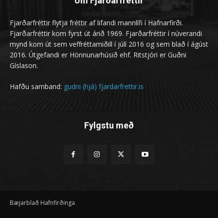
Um Fjarðarfréttir
Fjarðarfréttir flytja fréttir af lifandi mannlífi í Hafnarfirði.
Fjarðarfréttir kom fyrst út árið 1969. Fjarðarfréttir í núverandi
mynd kom út sem veffréttamiðill í júlí 2016 og sem blað í ágúst
2016. Útgefandi er Hönnunarhúsið ehf. Ritstjóri er Guðni
Gíslason.
Hafðu samband:
gudni (hjá) fjardarfrettir.is
Fylgstu með
Bæjarblað Hafnfirðinga