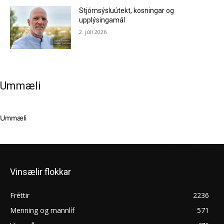
Stjórnsýsluútekt, kosningar og
upplýsingamál
2. júlí 2026
Ummæli
Ummæli
Vinsælir flokkar
Fréttir
2236
Menning og mannlíf
571