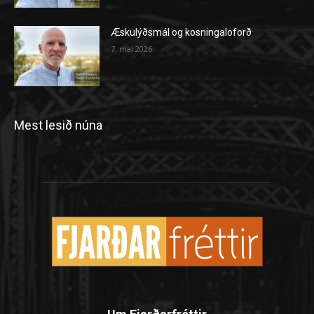
Æskulýðsmál og kosningaloforð
7. maí 2026
Mest lesið núna