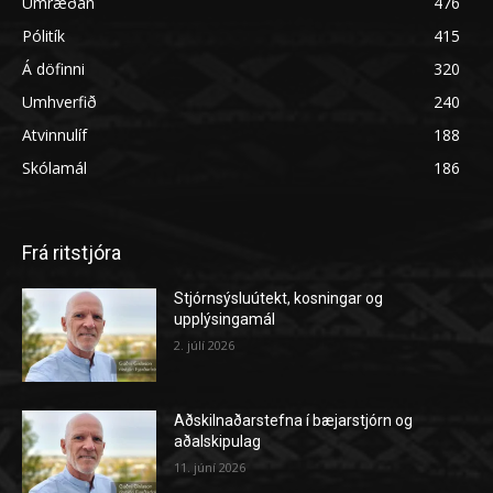
Umræðan
476
Pólitík
415
Á döfinni
320
Umhverfið
240
Atvinnulíf
188
Skólamál
186
Frá ritstjóra
Stjórnsýsluútekt, kosningar og
upplýsingamál
2. júlí 2026
Aðskilnaðarstefna í bæjarstjórn og
aðalskipulag
11. júní 2026