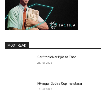
MOST READ
Garðtónleikar Bjössa Thor
23. júlí 2026
FH-ingar Gothia Cup meistarar
18. júlí 2026