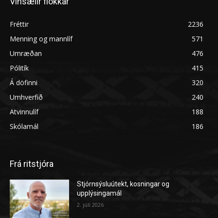
Vinsælir flokkar
Fréttir
2236
Menning og mannlíf
571
Umræðan
476
Pólitík
415
Á döfinni
320
Umhverfið
240
Atvinnulíf
188
Skólamál
186
Frá ritstjóra
Stjórnsýsluútekt, kosningar og
upplýsingamál
2. júlí 2026