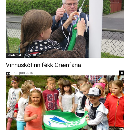
Skólamál
Vinnuskólinn fékk Grænfána
gg
-
30. júní 2016
0