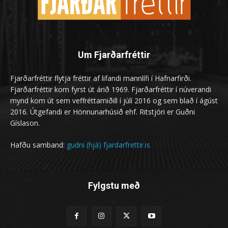
Um Fjarðarfréttir
Fjarðarfréttir flytja fréttir af lifandi mannlífi í Hafnarfirði.
Fjarðarfréttir kom fyrst út árið 1969. Fjarðarfréttir í núverandi
mynd kom út sem veffréttamiðill í júlí 2016 og sem blað í ágúst
2016. Útgefandi er Hönnunarhúsið ehf. Ritstjóri er Guðni
Gíslason.
Hafðu samband:
gudni (hjá) fjardarfrettir.is
Fylgstu með