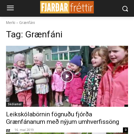
Merki
Grænfáni
Tag:
Grænfáni
Skólamál
Leikskólabörnin fögnuðu fjórða
Grænfánanum með nýjum umhverfissöng
gg
-
16. maí 2019
0