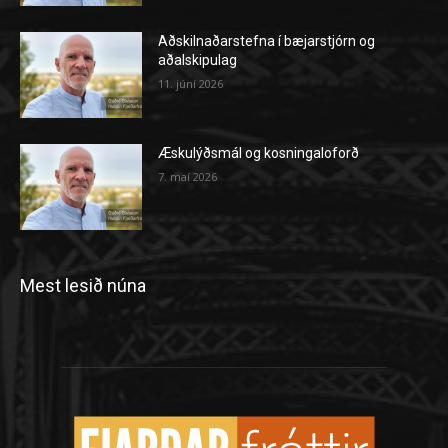
Aðskilnaðarstefna í bæjarstjórn og
aðalskipulag
11. júní 2026
Æskulýðsmál og kosningaloforð
7. maí 2026
Mest lesið núna