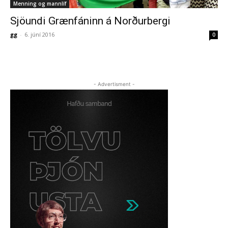
Menning og mannlíf
Sjöundi Grænfáninn á Norðurbergi
gg
-
6. júní 2016
0
- Advertisment -