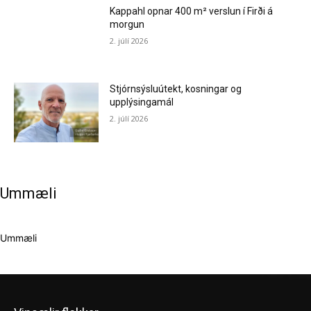
Kappahl opnar 400 m² verslun í Firði á
morgun
2. júlí 2026
Stjórnsýsluútekt, kosningar og
upplýsingamál
2. júlí 2026
Ummæli
Ummæli