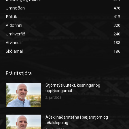
Umræðan
476
Pólitík
415
Á döfinni
320
Umhverfið
240
Atvinnulíf
188
Skólamál
186
Frá ritstjóra
Stjórnsýsluútekt, kosningar og
upplýsingamál
2. júlí 2026
Aðskilnaðarstefna í bæjarstjórn og
aðalskipulag