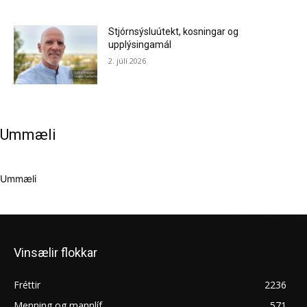
Stjórnsýsluútekt, kosningar og
upplýsingamál
2. júlí 2026
Ummæli
Ummæli
Vinsælir flokkar
Fréttir
2236
Menning og mannlíf
571