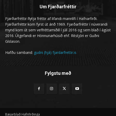
Um Fjarðarfréttir
Fjarðarfréttir flytja fréttir af lifandi mannlífi í Hafnarfirði.
Fjarðarfréttir kom fyrst út árið 1969. Fjarðarfréttir í núverandi
mynd kom út sem veffréttamiðill í júlí 2016 og sem blað í ágúst
2016. Útgefandi er Hönnunarhúsið ehf. Ritstjóri er Guðni
Gíslason.
Hafðu samband:
gudni (hjá) fjardarfrettir.is
Fylgstu með
Bæjarblað Hafnfirðinga