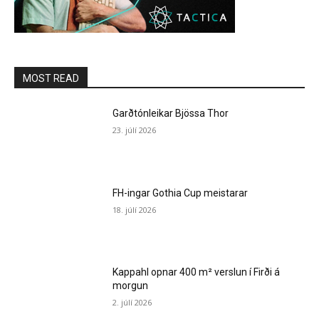
MOST READ
Garðtónleikar Bjössa Thor
23. júlí 2026
FH-ingar Gothia Cup meistarar
18. júlí 2026
Kappahl opnar 400 m² verslun í Firði á
morgun
2. júlí 2026