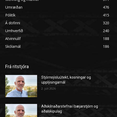
Umræðan
476
Pólitík
415
Á döfinni
320
Umhverfið
240
Atvinnulíf
188
Skólamál
186
Frá ritstjóra
Stjórnsýsluútekt, kosningar og
upplýsingamál
2. júlí 2026
Aðskilnaðarstefna í bæjarstjórn og
aðalskipulag