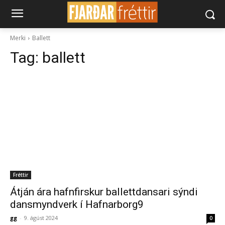
Merki
Ballett
Tag:
ballett
Fréttir
Átján ára hafnfirskur ballettdansari sýndi
dansmyndverk í Hafnarborg9
gg
-
9. ágúst 2024
0