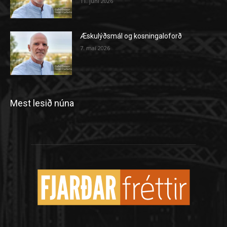
11. júní 2026
Æskulýðsmál og kosningaloforð
7. maí 2026
Mest lesið núna