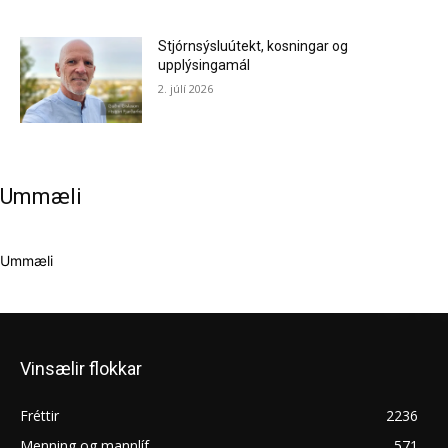
Stjórnsýsluútekt, kosningar og
upplýsingamál
2. júlí 2026
Ummæli
Ummæli
Vinsælir flokkar
Fréttir
2236
Menning og mannlíf
571