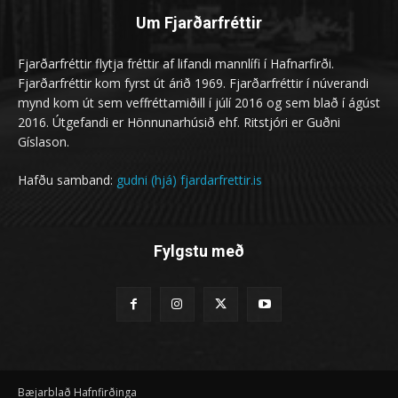
Um Fjarðarfréttir
Fjarðarfréttir flytja fréttir af lifandi mannlífi í Hafnarfirði.
Fjarðarfréttir kom fyrst út árið 1969. Fjarðarfréttir í núverandi
mynd kom út sem veffréttamiðill í júlí 2016 og sem blað í ágúst
2016. Útgefandi er Hönnunarhúsið ehf. Ritstjóri er Guðni
Gíslason.
Hafðu samband:
gudni (hjá) fjardarfrettir.is
Fylgstu með
Bæjarblað Hafnfirðinga