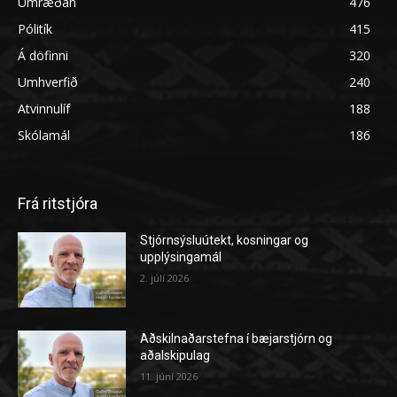
Umræðan
476
Pólitík
415
Á döfinni
320
Umhverfið
240
Atvinnulíf
188
Skólamál
186
Frá ritstjóra
Stjórnsýsluútekt, kosningar og
upplýsingamál
2. júlí 2026
Aðskilnaðarstefna í bæjarstjórn og
aðalskipulag
11. júní 2026