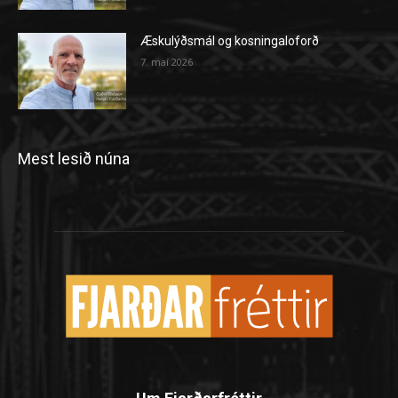
Æskulýðsmál og kosningaloforð
7. maí 2026
Mest lesið núna