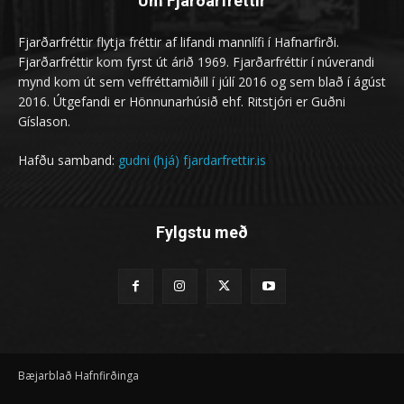
Um Fjarðarfréttir
Fjarðarfréttir flytja fréttir af lifandi mannlífi í Hafnarfirði.
Fjarðarfréttir kom fyrst út árið 1969. Fjarðarfréttir í núverandi
mynd kom út sem veffréttamiðill í júlí 2016 og sem blað í ágúst
2016. Útgefandi er Hönnunarhúsið ehf. Ritstjóri er Guðni
Gíslason.
Hafðu samband:
gudni (hjá) fjardarfrettir.is
Fylgstu með
Bæjarblað Hafnfirðinga