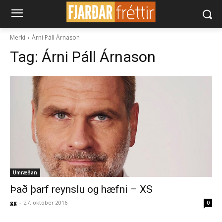
Merki
Árni Páll Árnason
Tag:
Árni Páll Árnason
Umræðan
Það þarf reynslu og hæfni – XS
gg
-
27. október 2016
0