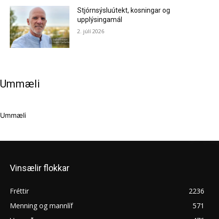
Stjórnsýsluútekt, kosningar og
upplýsingamál
2. júlí 2026
Ummæli
Ummæli
Vinsælir flokkar
Fréttir
2236
Menning og mannlíf
571