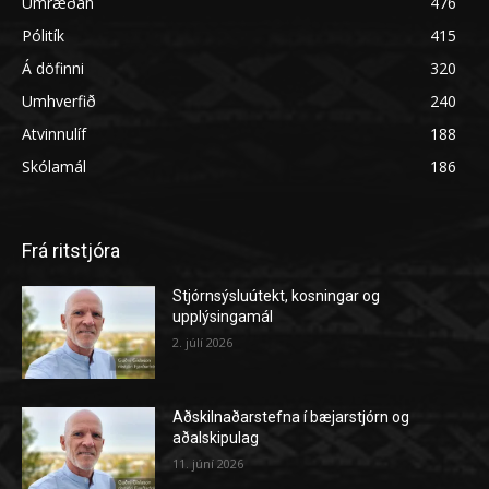
Umræðan
476
Pólitík
415
Á döfinni
320
Umhverfið
240
Atvinnulíf
188
Skólamál
186
Frá ritstjóra
Stjórnsýsluútekt, kosningar og
upplýsingamál
2. júlí 2026
Aðskilnaðarstefna í bæjarstjórn og
aðalskipulag
11. júní 2026