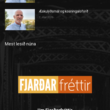
Æskulýðsmál og kosningaloforð
7. maí 2026
Mest lesið núna