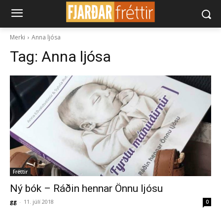
Merki
Anna ljósa
Tag:
Anna ljósa
Fréttir
Ný bók – Ráðin hennar Önnu ljósu
gg
-
11. júlí 2018
0