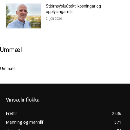
Stjórnsýsluútekt, kosningar og
upplýsingamál
2. júlí 2026
Ummæli
Ummæli
Vinsælir flokkar
Fréttir
2236
Menning og mannlíf
571