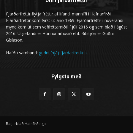
Um Fjarðarfréttir
Fjarðarfréttir flytja fréttir af lifandi mannlífi í Hafnarfirði.
Fjarðarfréttir kom fyrst út árið 1969. Fjarðarfréttir í núverandi
mynd kom út sem veffréttamiðill í júlí 2016 og sem blað í ágúst
2016. Útgefandi er Hönnunarhúsið ehf. Ritstjóri er Guðni
Gíslason.
Hafðu samband:
gudni (hjá) fjardarfrettir.is
Fylgstu með
Bæjarblað Hafnfirðinga