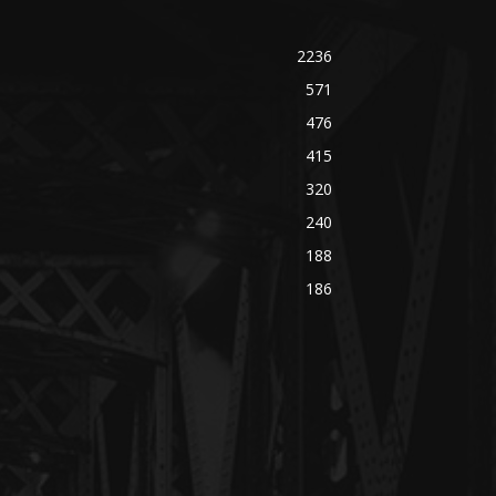
2236
571
476
415
320
240
188
186