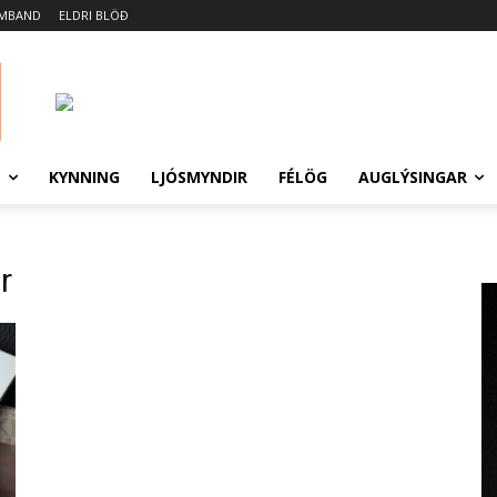
AMBAND
ELDRI BLÖÐ
N
KYNNING
LJÓSMYNDIR
FÉLÖG
AUGLÝSINGAR
r