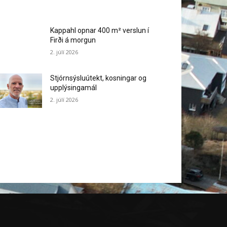
Kappahl opnar 400 m² verslun í
Firði á morgun
2. júlí 2026
Stjórnsýsluútekt, kosningar og
upplýsingamál
2. júlí 2026