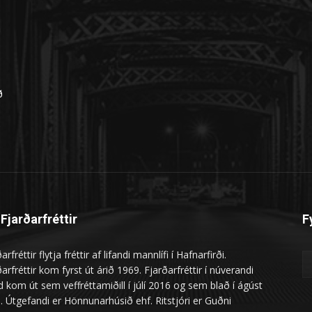
n
ð
Fjarðarfréttir
F
arfréttir flytja fréttir af lifandi mannlífi í Hafnarfirði.
arfréttir kom fyrst út árið 1969. Fjarðarfréttir í núverandi
 kom út sem veffréttamiðill í júlí 2016 og sem blað í ágúst
. Útgefandi er Hönnunarhúsið ehf. Ritstjóri er Guðni