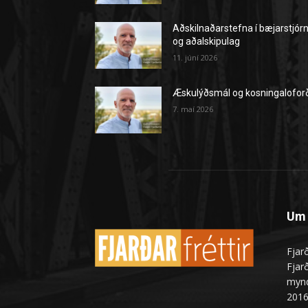
Aðskilnaðarstefna í bæjarstjór
og aðalskipulag
11. júní 2026
Æskulýðsmál og kosningalofor
7. maí 2026
Um 
Fjarð
Fjarð
mynd
2016