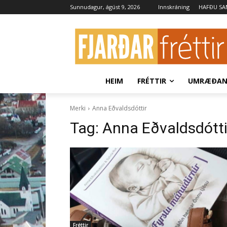
Sunnudagur, ágúst 9, 2026
Innskráning
HAFÐU S
HEIM
FRÉTTIR
UMRÆÐA
Merki
Anna Eðvaldsdóttir
Tag:
Anna Eðvaldsdótti
Fréttir