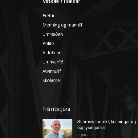
Vinsælir flokkar
Fréttir
Menning og mannlíf
Umræðan
Pólitík
Á döfinni
Umhverfið
Atvinnulíf
Skólamál
Frá ritstjóra
Stjórnsýsluútekt, kosningar og
upplýsingamál
2. júlí 2026