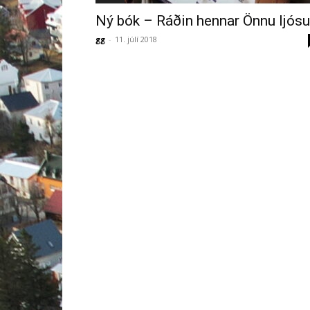
Ný bók – Ráðin hennar Önnu ljósu
gg
-
11. júlí 2018