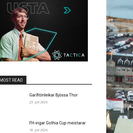
MOST READ
Garðtónleikar Bjössa Thor
23. júlí 2026
FH-ingar Gothia Cup meistarar
18. júlí 2026