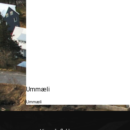
Ummæli
Ummæli