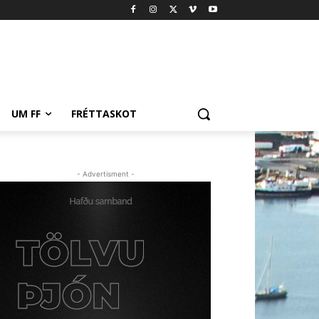
UM FF
FRÉTTASKOT
- Advertisment -