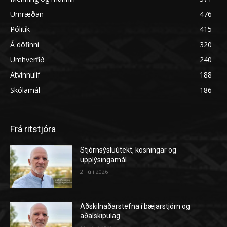
Umræðan
476
Pólitík
415
Á döfinni
320
Umhverfið
240
Atvinnulíf
188
Skólamál
186
Frá ritstjóra
Stjórnsýsluútekt, kosningar og
upplýsingamál
2. júlí 2026
Aðskilnaðarstefna í bæjarstjórn og
aðalskipulag