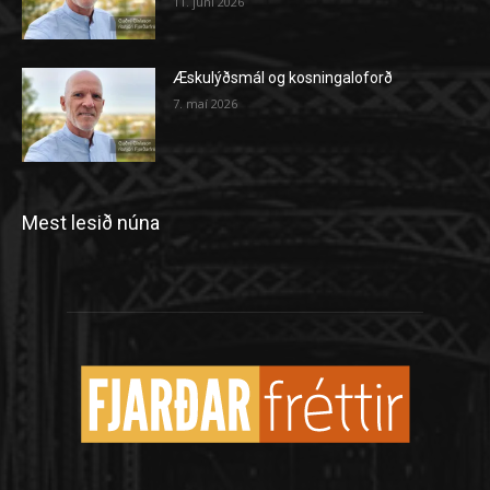
11. júní 2026
Æskulýðsmál og kosningaloforð
7. maí 2026
Mest lesið núna