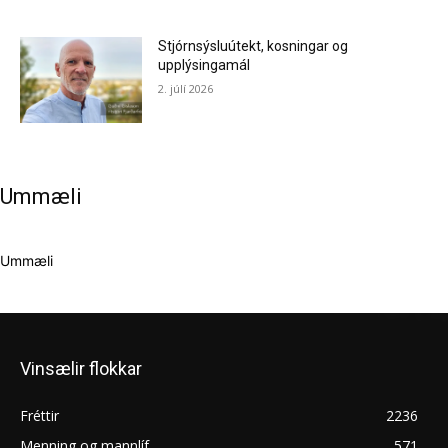
Stjórnsýsluútekt, kosningar og
upplýsingamál
2. júlí 2026
Ummæli
Ummæli
Vinsælir flokkar
Fréttir
2236
Menning og mannlíf
571