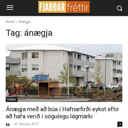
Merki
ánægja
Tag:
ánægja
Fréttir
Ánægja með að búa í Hafnarfirði eykst eftir
að hafa verið í sögulegu lágmarki
gg
-
10. febrúar 2017
0