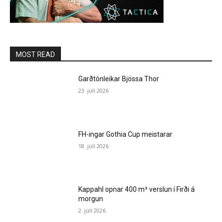
MOST READ
Garðtónleikar Bjössa Thor
23. júlí 2026
FH-ingar Gothia Cup meistarar
18. júlí 2026
Kappahl opnar 400 m² verslun í Firði á
morgun
2. júlí 2026