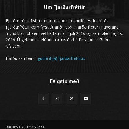
Um Fjarðarfréttir
Fjarðarfréttir flytja fréttir af lifandi mannlífi í Hafnarfirði.
Fjarðarfréttir kom fyrst út árið 1969. Fjarðarfréttir í núverandi
mynd kom út sem veffréttamiðill í júlí 2016 og sem blað í ágúst
2016. Útgefandi er Hönnunarhúsið ehf. Ritstjóri er Guðni
Gíslason.
Hafðu samband:
gudni (hjá) fjardarfrettir.is
Fylgstu með
Bæjarblað Hafnfirðinga