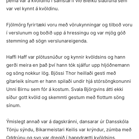
þema var á kvöldinu í samstarfi við Bleiku slaufuna sem
var vel kynnt á kvöldinu.
Fjölmörg fyrirtæki voru með vörukynningar og tilboð voru
í verslunum og boðið upp á hressingu og var mjög góð
stemming að sögn verslunareigenda.
Haffi Haff var plötusnúður og kynnir kvöldsins og hann
gerði meira en það því hann tók sjálfur upp hljóðnemann
og söng nokkur lög. Bjössi Thor heillaði gesti með
gítarleik sínum er hann spilaði undir hjá stórsöngkonunni
Unni Birnu sem fór á kostum. Svala Björgvins átti ekki
síður gott kvöld og skemmti gestum með flottum söng
sínum.
Ýmislegt annað var á dagskránni, dansarar úr Dansskóla
Tönju sýndu, Bikarmeistari Keilis var krýndur, zúmba með
Oddrúnu og svo var dregið í happdrætti kvöldsins.