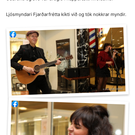
Ljósmyndari Fjarðarfrétta kíkti við og tók nokkrar myndir.