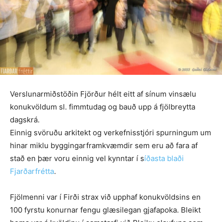
Verslunarmiðstöðin Fjörður hélt eitt af sínum vinsælu
konukvöldum sl. fimmtudag og bauð upp á fjölbreytta
dagskrá.
Einnig svöruðu arkitekt og verkefnisstjóri spurningum um
hinar miklu byggingarframkvæmdir sem eru að fara af
stað en þær voru einnig vel kynntar í s
íðasta blaði
Fjarðarfrétta
.
Fjölmenni var í Firði strax við upphaf konukvöldsins en
100 fyrstu konurnar fengu glæsilegan gjafapoka. Bleikt