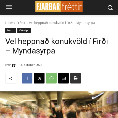
Heim
Fréttir
Vel heppnað konukvöld í Firði – Myndasyrpa
Fréttir
Viðskipti
Vel heppnað konukvöld í Firði
– Myndasyrpa
Eftir
gg
13. október 2022