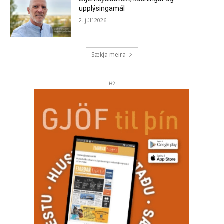
upplýsingamál
2. júlí 2026
Sækja meira
H2