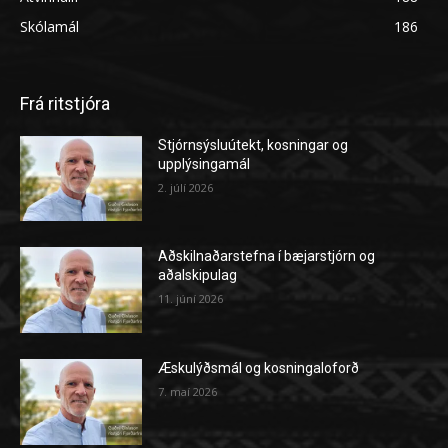
Skólamál
186
Frá ritstjóra
Stjórnsýsluútekt, kosningar og
upplýsingamál
2. júlí 2026
Aðskilnaðarstefna í bæjarstjórn og
aðalskipulag
11. júní 2026
Æskulýðsmál og kosningaloforð
7. maí 2026