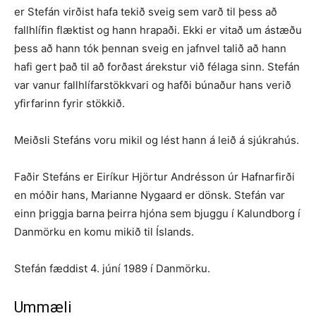
er Stefán virðist hafa tekið sveig sem varð til þess að
fallhlífin flæktist og hann hrapaði. Ekki er vitað um ástæðu
þess að hann tók þennan sveig en jafnvel talið að hann
hafi gert það til að forðast árekstur við félaga sinn. Stefán
var vanur fallhlífarstökkvari og hafði búnaður hans verið
yfirfarinn fyrir stökkið.
Meiðsli Stefáns voru mikil og lést hann á leið á sjúkrahús.
Faðir Stefáns er Eiríkur Hjörtur Andrésson úr Hafnarfirði
en móðir hans, Marianne Nygaard er dönsk. Stefán var
einn þriggja barna þeirra hjóna sem bjuggu í Kalundborg í
Danmörku en komu mikið til Íslands.
Stefán fæddist 4. júní 1989 í Danmörku.
Ummæli