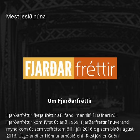
Mest lesið núna
Um Fjarðarfréttir
Fjarðarfréttir flytja fréttir af lifandi mannlífi í Hafnarfirði.
Fjarðarfréttir kom fyrst út árið 1969. Fjarðarfréttir í núverandi
mynd kom út sem veffréttamiðill í júlí 2016 og sem blað í ágúst
2016. Útgefandi er Hönnunarhúsið ehf. Ritstjóri er Guðni