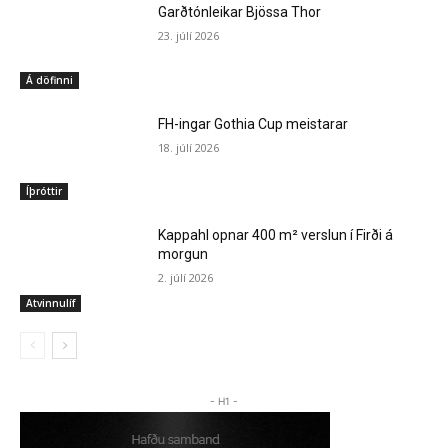
Garðtónleikar Bjössa Thor
23. júlí 2026
Á döfinni
FH-ingar Gothia Cup meistarar
18. júlí 2026
Íþróttir
Kappahl opnar 400 m² verslun í Firði á
morgun
2. júlí 2026
Atvinnulíf
- H1 -