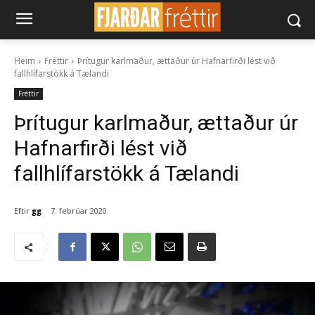
Heim
Fréttir
Þrítugur karlmaður, ættaður úr Hafnarfirði lést við
fallhlífarstökk á Tælandi
Fréttir
Þrítugur karlmaður, ættaður úr
Hafnarfirði lést við
fallhlífarstökk á Tælandi
Eftir
gg
7. febrúar 2020