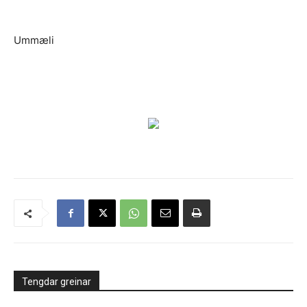
Ummæli
Tengdar greinar