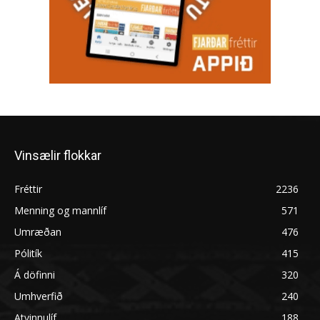
Vinsælir flokkar
Fréttir
2236
Menning og mannlíf
571
Umræðan
476
Pólitík
415
Á döfinni
320
Umhverfið
240
Atvinnulíf
188