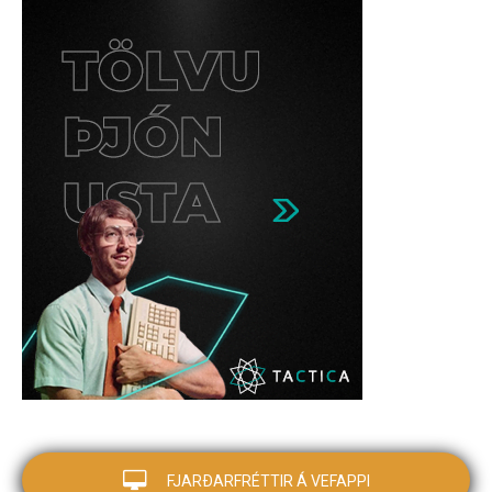
FJARÐARFRÉTTIR Á VEFAPPI