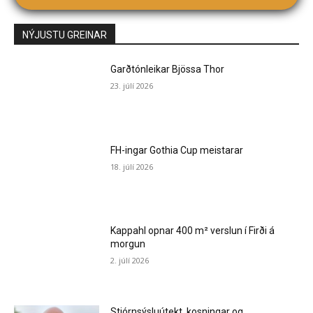
NÝJUSTU GREINAR
Garðtónleikar Bjössa Thor
23. júlí 2026
FH-ingar Gothia Cup meistarar
18. júlí 2026
Kappahl opnar 400 m² verslun í Firði á
morgun
2. júlí 2026
Stjórnsýsluútekt, kosningar og