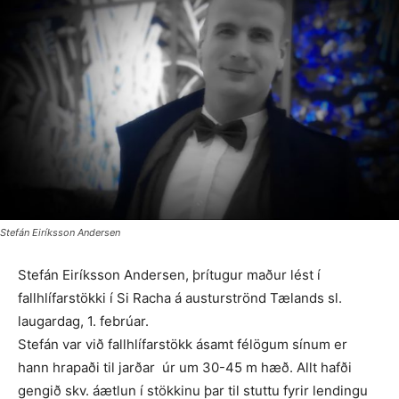
Stefán Eiríksson Andersen
Stefán Eiríksson Andersen, þrítugur maður lést í
fallhlífarstökki í Si Racha á austurströnd Tælands sl.
laugardag, 1. febrúar.
Stefán var við fallhlífarstökk ásamt félögum sínum er
hann hrapaði til jarðar úr um 30-45 m hæð. Allt hafði
gengið skv. áætlun í stökkinu þar til stuttu fyrir lendingu