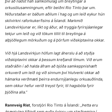
því að náðst hafi samkomulag um breytingar á
orkusölusamningnum, eftir beiðni Rio Tinto þar um.
Niðurstaðan er báðum aðilum í hag og um leið eykur hún
skilvirkni raforkukerfisins á Íslandi. Markmið
Landsvirkjunar er, líkt og áður, að tryggja fyrirsjáanlegar
tekjur um leið og við tökum tillit til breytinga á
alþjóðlegum mörkuðum og á þörfum viðskiptavina okkar.
Við hjá Landsvirkjun höfum lagt áherslu á að styðja
viðskiptavini okkar á þessum krefjandi tímum. Við erum
staðráðin í að halda áfram að bjóða samkeppnishæft
orkuverð um leið og við sinnum því hlutverki okkar að
hámarka verðmæti þeirra endurnýjanlegu orkuauðlinda,
sem okkur hefur verið treyst fyrir, til hagsbóta fyrir
þjóðina alla.”
Rannveig Rist
, forstjóri Rio Tinto á Íslandi:
„Þetta eru
ánægjuleg tíðindi sem eyða óvissu um starfsemina í