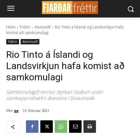
Heim
Fréttir
Atvinnulíf
Rio Tinto á Íslandi og Landsvirkjun hafa
komist að samkomulagi
Fréttir
Atvinnulíf
Rio Tinto á Íslandi og
Landsvirkjun hafa komist að
samkomulagi
Samkomulagið rennur styrkari stoðum undir
samkeppnishæfni álversins í Straumsvík
Eftir
gg
15. febrúar 2021