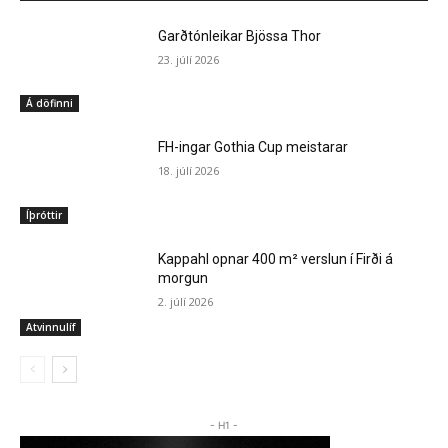
Garðtónleikar Bjössa Thor
23. júlí 2026
Á döfinni
FH-ingar Gothia Cup meistarar
18. júlí 2026
Íþróttir
Kappahl opnar 400 m² verslun í Firði á
morgun
2. júlí 2026
Atvinnulíf
- H1 -