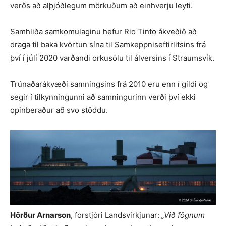
verðs að alþjóðlegum mörkuðum að einhverju leyti.
Samhliða samkomulaginu hefur Rio Tinto ákveðið að
draga til baka kvörtun sína til Samkeppniseftirlitsins frá
því í júlí 2020 varðandi orkusölu til álversins í Straumsvík.
Trúnaðarákvæði samningsins frá 2010 eru enn í gildi og
segir í tilkynningunni að samningurinn verði því ekki
opinberaður að svo stöddu.
Hörður Arnarson
, forstjóri Landsvirkjunar:
„Við fögnum