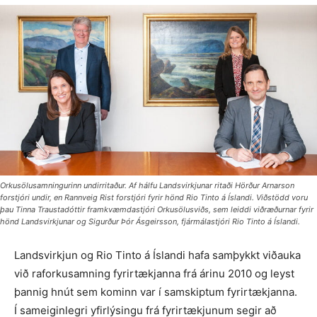
Orkusölusamningurinn undirritaður. Af hálfu Landsvirkjunar ritaði Hörður Arnarson
forstjóri undir, en Rannveig Rist forstjóri fyrir hönd Rio Tinto á Íslandi. Viðstödd voru
þau Tinna Traustadóttir framkvæmdastjóri Orkusölusviðs, sem leiddi viðræðurnar fyrir
hönd Landsvirkjunar og Sigurður Þór Ásgeirsson, fjármálastjóri Rio Tinto á Íslandi.
Landsvirkjun og Rio Tinto á Íslandi hafa samþykkt viðauka
við raforkusamning fyrirtækjanna frá árinu 2010 og leyst
þannig hnút sem kominn var í samskiptum fyrirtækjanna.
Í sameiginlegri yfirlýsingu frá fyrirtækjunum segir að