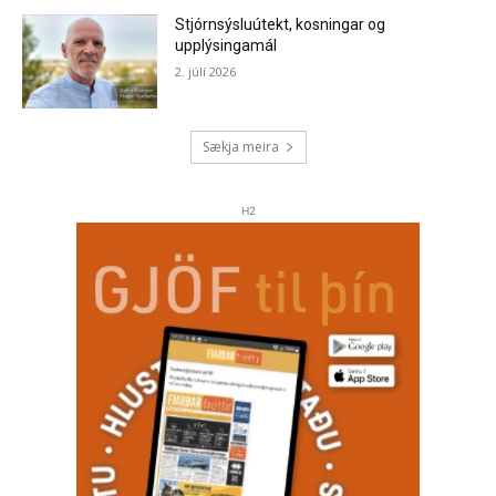
Stjórnsýsluútekt, kosningar og
upplýsingamál
2. júlí 2026
Sækja meira
H2