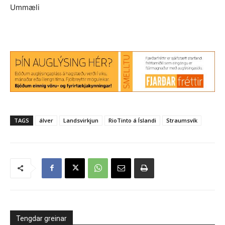
Ummæli
TAGS
álver
Landsvirkjun
RioTinto á Íslandi
Straumsvík
Tengdar greinar