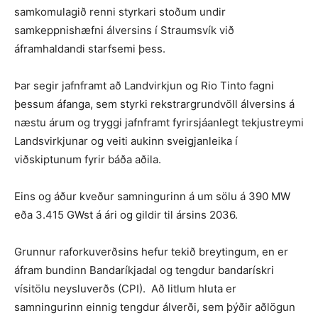
samkomulagið renni styrkari stoðum undir
samkeppnishæfni álversins í Straumsvík við
áframhaldandi starfsemi þess.
Þar segir jafnframt að Landvirkjun og Rio Tinto fagni
þessum áfanga, sem styrki rekstrargrundvöll álversins á
næstu árum og tryggi jafnframt fyrirsjáanlegt tekjustreymi
Landsvirkjunar og veiti aukinn sveigjanleika í
viðskiptunum fyrir báða aðila.
Eins og áður kveður samningurinn á um sölu á 390 MW
eða 3.415 GWst á ári og gildir til ársins 2036.
Grunnur raforkuverðsins hefur tekið breytingum, en er
áfram bundinn Bandaríkjadal og tengdur bandarískri
vísitölu neysluverðs (CPI). Að litlum hluta er
samningurinn einnig tengdur álverði, sem þýðir aðlögun