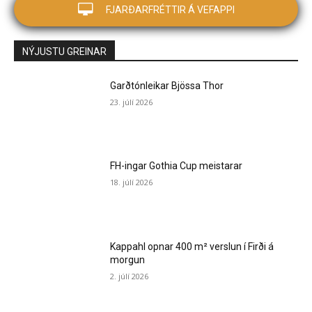
FJARÐARFRÉTTIR Á VEFAPPI
NÝJUSTU GREINAR
Garðtónleikar Bjössa Thor
23. júlí 2026
FH-ingar Gothia Cup meistarar
18. júlí 2026
Kappahl opnar 400 m² verslun í Firði á
morgun
2. júlí 2026