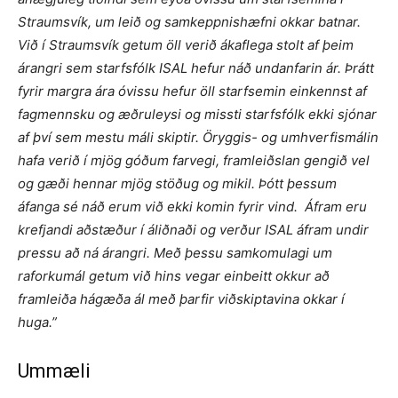
Straumsvík, um leið og samkeppnishæfni okkar batnar.
Við í Straumsvík getum öll verið ákaflega stolt af þeim
árangri sem starfsfólk ISAL hefur náð undanfarin ár. Þrátt
fyrir margra ára óvissu hefur öll starfsemin einkennst af
fagmennsku og æðruleysi og missti starfsfólk ekki sjónar
af því sem mestu máli skiptir. Öryggis- og umhverfismálin
hafa verið í mjög góðum farvegi, framleiðslan gengið vel
og gæði hennar mjög stöðug og mikil. Þótt þessum
áfanga sé náð erum við ekki komin fyrir vind. Áfram eru
krefjandi aðstæður í áliðnaði og verður ISAL áfram undir
pressu að ná árangri. Með þessu samkomulagi um
raforkumál getum við hins vegar einbeitt okkur að
framleiða hágæða ál með þarfir viðskiptavina okkar í
huga.”
Ummæli