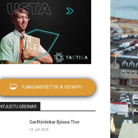
FJARÐARFRÉTTIR Á VEFAPPI
NÝJUSTU GREINAR
Garðtónleikar Bjössa Thor
23. júlí 2026