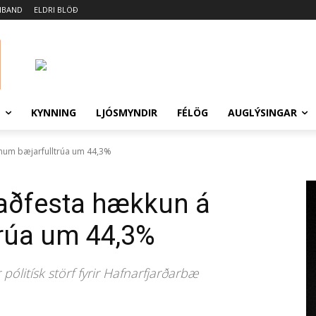
MBAND
ELDRI BLÖÐ
N
KYNNING
LJÓSMYNDIR
FÉLÖG
AUGLÝSINGAR
aunum bæjarfulltrúa um 44,3%
staðfesta hækkun á
trúa um 44,3%
pólitísk störf fyrir Hafnarfjarðarbæ