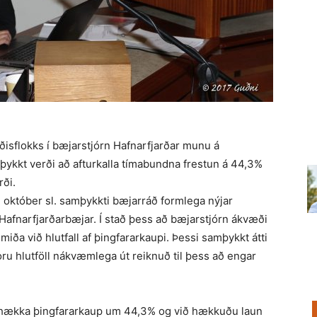
æðisflokks í bæjarstjórn Hafnarfjarðar munu á
mþykkt verði að afturkalla tímabundna frestun á 44,3%
rði.
 október sl. samþykkti bæjarráð formlega nýjar
Hafnarfjarðarbæjar. Í stað þess að bæjarstjórn ákvæði
iða við hlutfall af þingfararkaupi. Þessi samþykkt átti
oru hlutföll nákvæmlega út reiknuð til þess að engar
ð hækka þingfararkaup um 44,3% og við hækkuðu laun