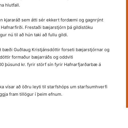
a hlutfall.
n kjararáð sem átti sér ekkert fordæmi og gagnrýnt
í Hafnarfirði. Frestaði bæjarstjórn þá gildistöku
r nú til að hún taki að fullu gildi.
ð bæði Guðlaug Kristjánsdóttir forseti bæjarstjórnar og
sdóttir formaður bæjarráðs og oddviti
0 þúsund kr. fyrir störf sín fyrir Hafnarfjarðarbæ á
kka vísar að öðru leyti til starfshóps um starfsumhverfi
eggja fram tillögur í þeim efnum.