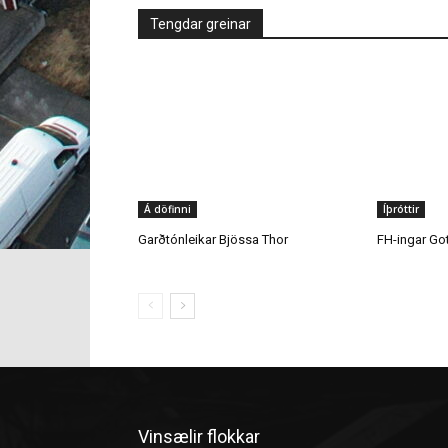
Á döfinni
Íþróttir
Garðtónleikar Bjössa Thor
FH-ingar Go