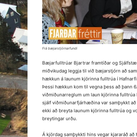
Frá bæjarstjórnarfundi
Bæjarfulltrúar Bjartrar framtíðar og Sjálfst
miðvikudag leggja til við bæjarstjórn að sa
hækkun á launum kjörinna fulltrúa í Hafnarfi
Þessi hækkun kom til vegna þess að þann 6.
viðmiðunarreglum um laun kjörinna fulltrúa 
sjálf viðmiðunarfjárhæðina var samþykkt að m
ekki að breyta launum kjörinna fulltrúa og v
breytingar urðu.
Á kjördag samþykkti hins vegar kjararáð a