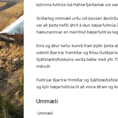
kjörinna fulltrúa hjá Hafnarfjarðarbæ um sam
Gríðarleg mótmæli urðu við þessari ákvörðu
var að þetta hefði áhrif á laun bæjarfulltrúa 
hækunarinnar en meirihlut bæjarfulltrúa leggu
Eins og áður hefur komið fram þýðir þetta a
oddviti Bjartrar framtíðar og Rósa Guðbjart
Sjálfstæðisflokksins verða báðar með yfir 70
mánuði.
Fulltrúar Bjartrar frmtíðar og Sjálfstæðisflo
og kjör bæjarfulltrúa til að vinna áfram og l
Ummæli
Ummæli