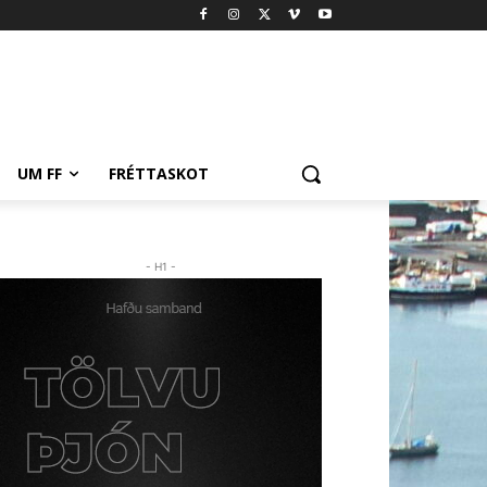
UM FF
FRÉTTASKOT
- H1 -