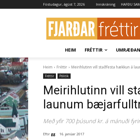
Föstudagur, ágúst 7, 2026
Innskráning
HAFÐU SA
HEIM
FRÉTTIR
UMRÆÐA
Heim
Fréttir
Meirihlutinn vill staðfesta hækkun á l
Fréttir
Pólitík
Meirihlutinn vill 
launum bæjarfull
Með yfir 700 þúsund kr. á mánuði fyrir 
Eftir
gg
16. janúar 2017