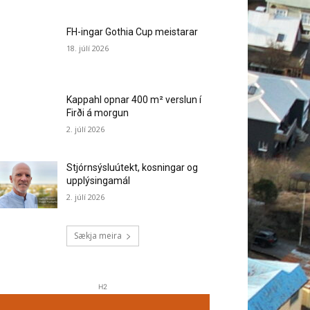
FH-ingar Gothia Cup meistarar
18. júlí 2026
Kappahl opnar 400 m² verslun í
Firði á morgun
2. júlí 2026
Stjórnsýsluútekt, kosningar og
upplýsingamál
2. júlí 2026
Sækja meira
H2