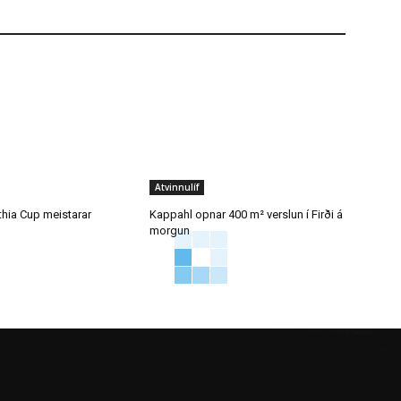
Atvinnulíf
thia Cup meistarar
Kappahl opnar 400 m² verslun í Firði á
morgun