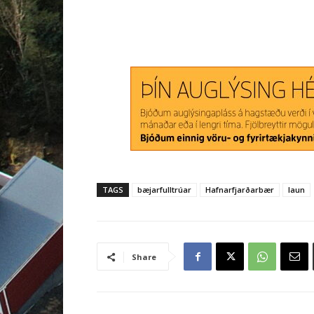
TAGS
bæjarfulltrúar
Hafnarfjarðarbær
laun
Share
Tengdar greinar