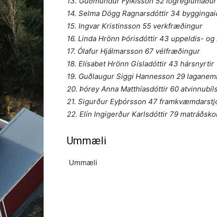
13. Guðmundur Fylkisson 52 lögreglumaður
14. Selma Dögg Ragnarsdóttir 34 bygginga
15. Ingvar Kristinsson 55 verkfræðingur
16. Linda Hrönn Þórisdóttir 43 uppeldis- 
17. Ólafur Hjálmarsson 67 vélfræðingur
18. Elísabet Hrönn Gísladóttir 43 hársnyrtir
19. Guðlaugur Siggi Hannesson 29 laganem
20. Þórey Anna Matthíasdóttir 60 atvinnubíl
21. Sigurður Eyþórsson 47 framkvæmdarstjó
22. Elín Ingigerður Karlsdóttir 79 matráðsk
Ummæli
Ummæli