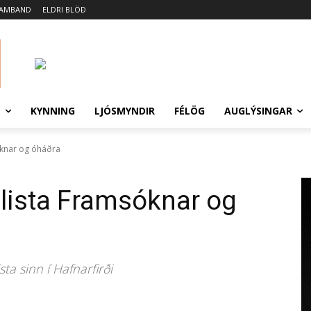
SAMBAND
ELDRI BLÖÐ
N
KYNNING
LJÓSMYNDIR
FÉLÖG
AUGLÝSINGAR
sóknar og óháðra
r lista Framsóknar og
a sinn í Hafnarfirði