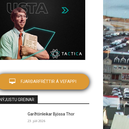
FJARÐARFRÉTTIR Á VEFAPPI
NÝJUSTU GREINAR
Garðtónleikar Bjössa Thor
23. júlí 2026