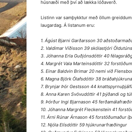
húsnæði með því að lækka lóðaverð.
Listinn var samþykktur með öllum greiddum 
laugardag. Á listanum eru:
1. Ágúst Bjarni Garðarsson 30 aðstoðarmað
2. Valdimar Víðisson 39 skólastjóri Öldutún
3. Jóhanna Erla Guðjónsdóttir 40 félagsráðg
4. Margrét Vala Marteinsdóttir 32 forstöðu
5. Einar Baldvin Brimar 20 nemi við Flensb
6. Magna Björk Ólafsdóttir 38 bráðahjúkrun
7. Brynjar Þór Gestsson 44 knattspyrnuþjálf
8. Anna Karen Svövudóttir 41 þýðandi og tú
9. Þórður Ingi Bjarnason 45 ferðamálafræði
10. Jóhanna Margrét Fleckenstein 41 forst
11. Árni Rúnar Árnason 45 forstöðumaður íþ
12. Njóla Elísdóttir 59 hjúkrunarfræðingur