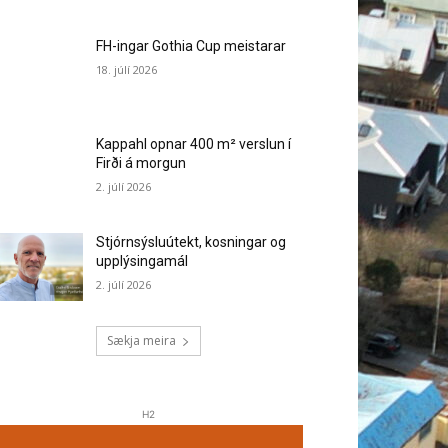
FH-ingar Gothia Cup meistarar
18. júlí 2026
Kappahl opnar 400 m² verslun í
Firði á morgun
2. júlí 2026
Stjórnsýsluútekt, kosningar og
upplýsingamál
2. júlí 2026
Sækja meira
H2