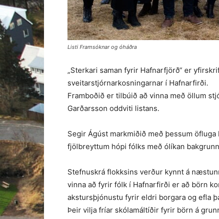
Listi Framsóknar og óháðra
„Sterkari saman fyrir Hafnarfjörð“ er yfirsk
sveitarstjórnarkosningarnar í Hafnarfirði.
Framboðið er tilbúið að vinna með öllum stj
Garðarsson oddviti listans.
Segir Ágúst markmiðið með þessum öfluga list
fjölbreyttum hópi fólks með ólíkan bakgrunn
Stefnuskrá flokksins verður kynnt á næstu
vinna að fyrir fólk í Hafnarfirði er að börn 
akstursþjónustu fyrir eldri borgara og efla 
Þeir vilja fríar skólamáltíðir fyrir börn á gr