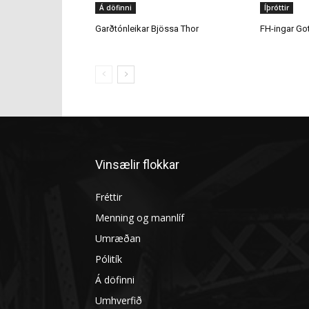
Á döfinni
Íþróttir
Garðtónleikar Bjössa Thor
FH-ingar Go