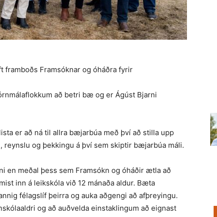
rift framboðs Framsóknar og óháðra fyrir
órnmálaflokkum að betri bæ og er Ágúst Bjarni
a er að ná til allra bæjarbúa með því að stilla upp
, reynslu og þekkingu á því sem skiptir bæjarbúa máli.
nni en meðal þess sem Framsókn og óháðir ætla að
komist inn á leikskóla við 12 mánaða aldur. Bæta
þannig félagslíf þeirra og auka aðgengi að afþreyingu.
unn­skóla­aldri og að auðvelda einstaklingum að eignast