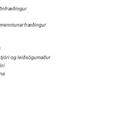
iðnfræðingur
og menntunarfræðingur
i
stjóri og leiðsögumaður
ri
ona