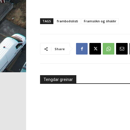
TAGS
framboðslisti
Framsókn og óháðir
Share
Tengdar greinar