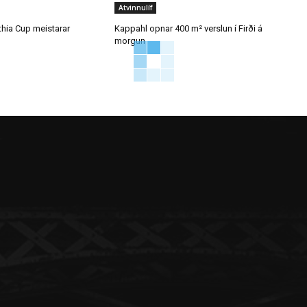
Atvinnulíf
thia Cup meistarar
Kappahl opnar 400 m² verslun í Firði á
morgun