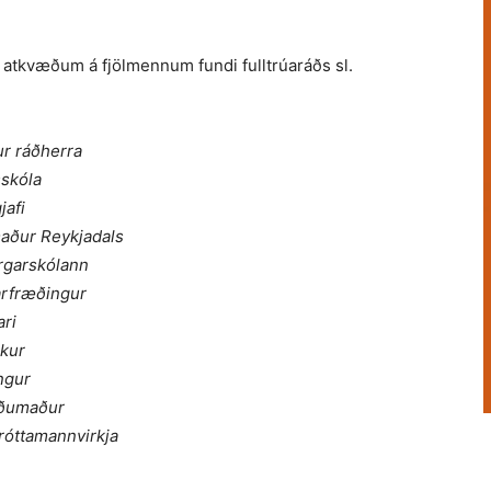
atkvæðum á fjölmennum fundi fulltrúaráðs sl.
ur ráðherra
sskóla
jafi
maður Reykjadals
orgarskólann
arfræðingur
ari
lkur
ngur
öðumaður
róttamannvirkja