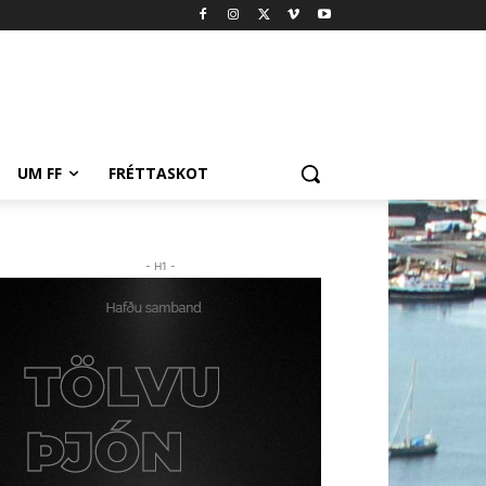
UM FF
FRÉTTASKOT
- H1 -