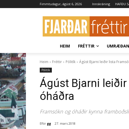
Fimmtudagur, ágúst 6, 2026
Innskráning
HAFÐU 
HEIM
FRÉTTIR
UMRÆÐA
Heim
Fréttir
Pólitík
Ágúst Bjarni leiðir lista Fram
Pólitík
Ágúst Bjarni leiði
óháðra
Framsókn og óháðir kynna framboðslist
Eftir
gg
27. mars 2018