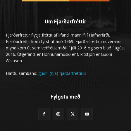
Um Fjarðarfréttir
Fjarðarfréttir flytja fréttir af lifandi mannlífi í Hafnarfirði.
Fjarðarfréttir kom fyrst út árið 1969. Fjarðarfréttir í núverandi
mynd kom út sem veffréttamiðill í júlí 2016 og sem blað í ágúst
2016. Útgefandi er Hönnunarhúsið ehf. Ritstjóri er Guðni
Gíslason.
Hafðu samband:
gudni (hjá) fjardarfrettir.is
Fylgstu með