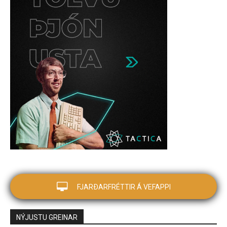
FJARÐARFRÉTTIR Á VEFAPPI
NÝJUSTU GREINAR