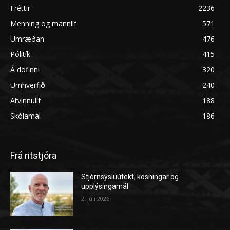
Fréttir
2236
Menning og mannlíf
571
Umræðan
476
Pólitík
415
Á döfinni
320
Umhverfið
240
Atvinnulíf
188
Skólamál
186
Frá ritstjóra
Stjórnsýsluútekt, kosningar og
upplýsingamál
2. júlí 2026