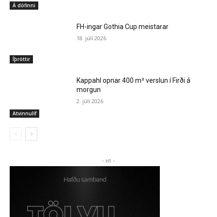
Á döfinni
FH-ingar Gothia Cup meistarar
18. júlí 2026
Íþróttir
Kappahl opnar 400 m² verslun í Firði á
morgun
2. júlí 2026
Atvinnulíf
- H1 -