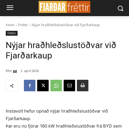
Heim
Fréttir
Nýjar hraðhleðslustöðvar við Fjarðarkaup
Fréttir
Nýjar hraðhleðslustöðvar við
Fjarðarkaup
Eftir
gg
2. apríl 2026
Instavolt hefur opnað nýjar hraðhleðslustöðvar við
Fjarðarkaup.
Þar eru nú fjórar 160 kW hraðhleðslustöðvar frá BYD sem