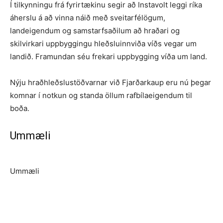
Í tilkynningu frá fyrirtækinu segir að Instavolt leggi ríka
áherslu á að vinna náið með sveitarfélögum,
landeigendum og samstarfsaðilum að hraðari og
skilvirkari uppbyggingu hleðsluinnviða víðs vegar um
landið. Framundan séu frekari uppbygging víða um land.
Nýju hraðhleðslustöðvarnar við Fjarðarkaup eru nú þegar
komnar í notkun og standa öllum rafbílaeigendum til
boða.
Ummæli
Ummæli