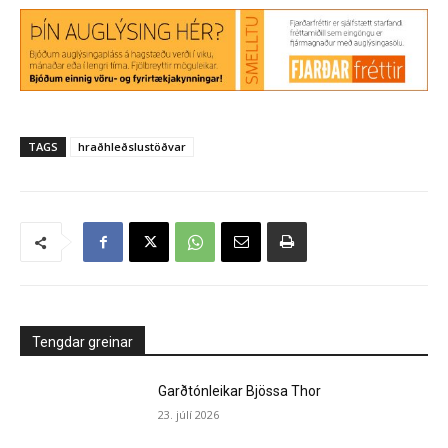
TAGS
hraðhleðslustöðvar
Tengdar greinar
Garðtónleikar Bjössa Thor
23. júlí 2026