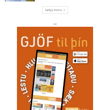
Sækja meira
H2