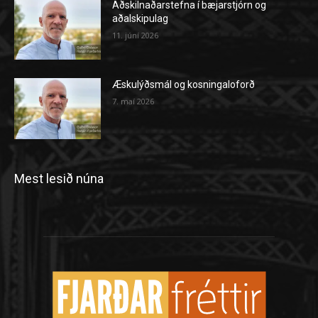
Aðskilnaðarstefna í bæjarstjórn og
aðalskipulag
11. júní 2026
Æskulýðsmál og kosningaloforð
7. maí 2026
Mest lesið núna