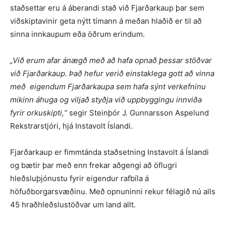
staðsettar eru á áberandi stað við Fjarðarkaup þar sem
viðskiptavinir geta nýtt tímann á meðan hlaðið er til að
sinna innkaupum eða öðrum erindum.
„Við erum afar ánægð með að hafa opnað þessar stöðvar
við Fjarðarkaup. Það hefur verið einstaklega gott að vinna
með eigendum Fjarðarkaupa sem hafa sýnt verkefninu
mikinn áhuga og viljað styðja við uppbyggingu innviða
fyrir orkuskipti,“
segir Steinþór J. Gunnarsson Aspelund
Rekstrarstjóri, hjá Instavolt Íslandi.
Fjarðarkaup er fimmtánda staðsetning Instavolt á Íslandi
og bætir þar með enn frekar aðgengi að öflugri
hleðsluþjónustu fyrir eigendur rafbíla á
höfuðborgarsvæðinu. Með opnuninni rekur félagið nú alls
45 hraðhleðslustöðvar um land allt.