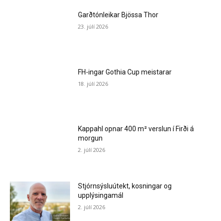
Garðtónleikar Bjössa Thor
23. júlí 2026
FH-ingar Gothia Cup meistarar
18. júlí 2026
Kappahl opnar 400 m² verslun í Firði á
morgun
2. júlí 2026
Stjórnsýsluútekt, kosningar og
upplýsingamál
2. júlí 2026