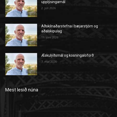
upplýsingamál
2. júlí 2026
Aðskilnaðarstefna í bæjarstjórn og
aðalskipulag
11. júní 2026
Æskulýðsmál og kosningaloforð
7. maí 2026
Mest lesið núna