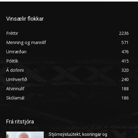
Vinsælir flokkar
Fréttir
2236
Menning og mannlíf
571
Umræðan
476
Pólitík
415
Á döfinni
320
Umhverfið
240
Atvinnulíf
188
Skólamál
186
Frá ritstjóra
Stjórnsýsluútekt, kosningar og