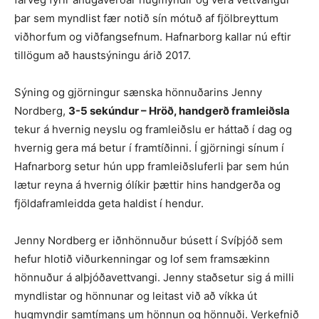
þar sem myndlist fær notið sín mótuð af fjölbreyttum
viðhorfum og viðfangsefnum. Hafnarborg kallar nú eftir
tillögum að haustsýningu árið 2017.
Sýning og gjörningur sænska hönnuðarins Jenny
Nordberg,
3-5 sekúndur – Hröð, handgerð framleiðsla
tekur á hvernig neyslu og framleiðslu er háttað í dag og
hvernig gera má betur í framtíðinni. Í gjörningi sínum í
Hafnarborg setur hún upp framleiðsluferli þar sem hún
lætur reyna á hvernig ólíkir þættir hins handgerða og
fjöldaframleidda geta haldist í hendur.
Jenny Nordberg er iðnhönnuður búsett í Svíþjóð sem
hefur hlotið viðurkenningar og lof sem framsækinn
hönnuður á alþjóðavettvangi. Jenny staðsetur sig á milli
myndlistar og hönnunar og leitast við að víkka út
hugmyndir samtímans um hönnun og hönnuði. Verkefnið