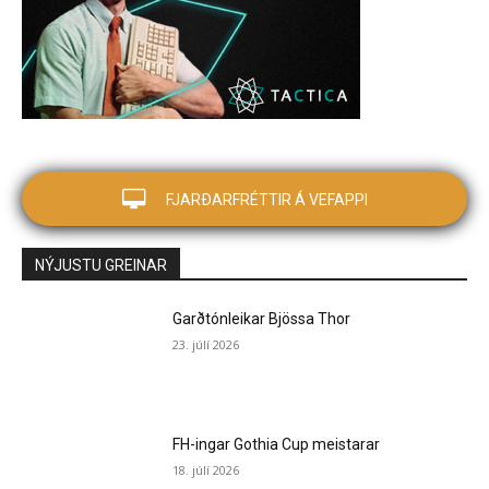
FJARÐARFRÉTTIR Á VEFAPPI
NÝJUSTU GREINAR
Garðtónleikar Bjössa Thor
23. júlí 2026
FH-ingar Gothia Cup meistarar
18. júlí 2026