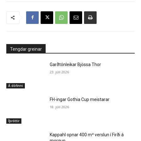
Tengdar greinar
Garðtónleikar Bjössa Thor
23. júlí 2026
Á döfinni
FH-ingar Gothia Cup meistarar
18. júlí 2026
Íþróttir
Kappahl opnar 400 m² verslun í Firði á
morgun