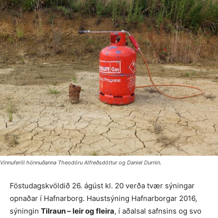
Vinnuferill hönnuðanna Theodóru Alfreðsdóttur og Daniel Durnin.
Föstudagskvöldið 26. ágúst kl. 20 verða tvær sýningar
opnaðar í Hafnarborg. Haustsýning Hafnarborgar 2016,
sýningin
Tilraun – leir og fleira
, í aðalsal safnsins og svo