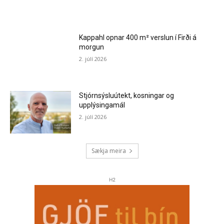
Kappahl opnar 400 m² verslun í Firði á
morgun
2. júlí 2026
Stjórnsýsluútekt, kosningar og
upplýsingamál
2. júlí 2026
Sækja meira
H2