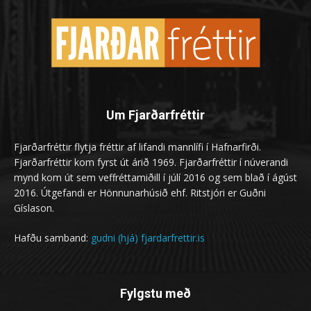
Um Fjarðarfréttir
Fjarðarfréttir flytja fréttir af lifandi mannlífi í Hafnarfirði.
Fjarðarfréttir kom fyrst út árið 1969. Fjarðarfréttir í núverandi
mynd kom út sem veffréttamiðill í júlí 2016 og sem blað í ágúst
2016. Útgefandi er Hönnunarhúsið ehf. Ritstjóri er Guðni
Gíslason.
Hafðu samband:
gudni (hjá) fjardarfrettir.is
Fylgstu með