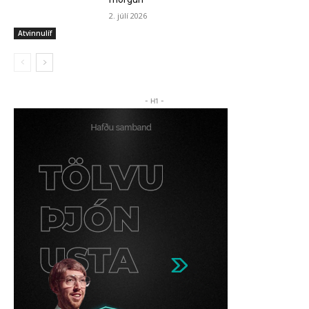
2. júlí 2026
Atvinnulíf
- H1 -