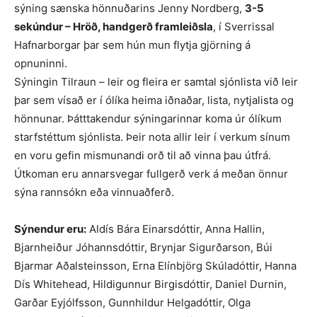
sýning sænska hönnuðarins Jenny Nordberg,
3-5
sekúndur – Hröð, handgerð framleiðsla
, í Sverrissal
Hafnarborgar þar sem hún mun flytja gjörning á
opnuninni.
Sýningin Tilraun – leir og fleira er samtal sjónlista við leir
þar sem vísað er í ólíka heima iðnaðar, lista, nytjalista og
hönnunar. Þátttakendur sýningarinnar koma úr ólíkum
starfstéttum sjónlista. Þeir nota allir leir í verkum sínum
en voru gefin mismunandi orð til að vinna þau útfrá.
Útkoman eru annarsvegar fullgerð verk á meðan önnur
sýna rannsókn eða vinnuaðferð.
Sýnendur eru:
Aldís Bára Einarsdóttir, Anna Hallin,
Bjarnheiður Jóhannsdóttir, Brynjar Sigurðarson, Búi
Bjarmar Aðalsteinsson, Erna Elínbjörg Skúladóttir, Hanna
Dís Whitehead, Hildigunnur Birgisdóttir, Daniel Durnin,
Garðar Eyjólfsson, Gunnhildur Helgadóttir, Olga