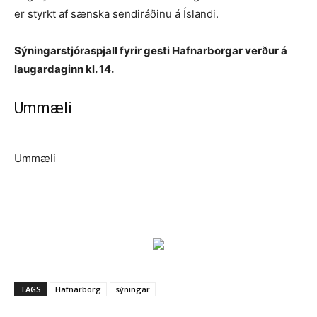
er styrkt af sænska sendiráðinu á Íslandi.
Sýningarstjóraspjall fyrir gesti Hafnarborgar verður á
laugardaginn kl. 14.
Ummæli
Ummæli
TAGS
Hafnarborg
sýningar