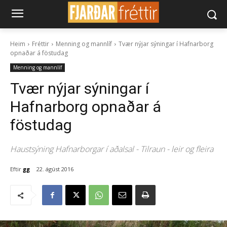
Heim
Fréttir
Menning og mannlíf
Tvær nýjar sýningar í Hafnarborg
opnaðar á föstudag
Menning og mannlíf
Tvær nýjar sýningar í
Hafnarborg opnaðar á
föstudag
Haustsýning Hafnarborgar í aðalsal - Tilraun - leir og fleira
Eftir
gg
22. ágúst 2016