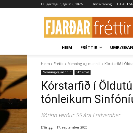
Laugardagur, ágúst 8, 2026
Innskráning
HAFÐU S
HEIM
FRÉTTIR
UMRÆÐA
Heim
Fréttir
Menning og mannlíf
Kórstarfið í Öld
Menning og mannlíf
Skólamál
Kórstarfið í Öldu
tónleikum Sinfóní
Kórinn verður 55 ára í nóvember
Eftir
gg
17. september 2020