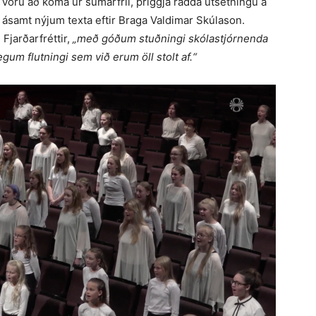
oru að koma úr sumarfríi, þriggja radda útsetningu á
 ásamt nýjum texta eftir Braga Valdimar Skúlason.
 Fjarðarfréttir,
„með góðum stuðningi skólastjórnenda
um flutningi sem við erum öll stolt af.“