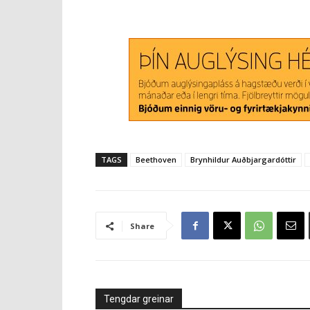
TAGS
Beethoven
Brynhildur Auðbjargardóttir
Share
Tengdar greinar