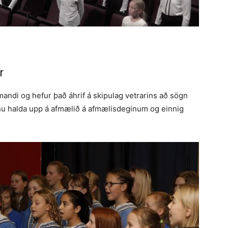
r
ndi og hefur það áhrif á skipulag vetrarins að sögn
nu halda upp á afmælið á afmælisdeginum og einnig