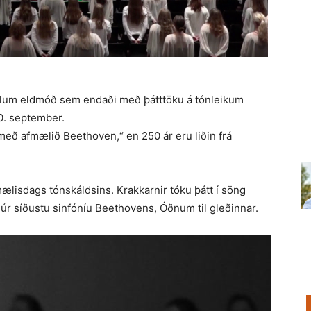
klum eldmóð sem endaði með þátttöku á tónleikum
0. september.
u með afmælið Beethoven,“ en 250 ár eru liðin frá
mælisdags tónskáldsins. Krakkarnir tóku þátt í söng
 síðustu sinfóníu Beethovens, Óðnum til gleðinnar.