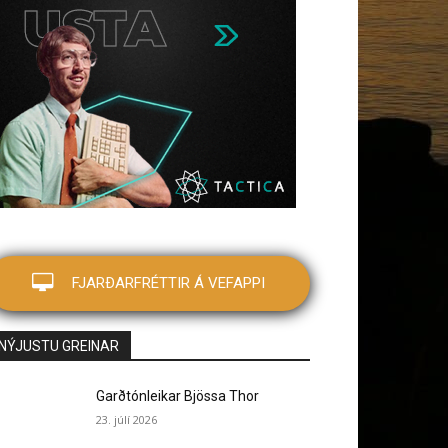
FJARÐARFRÉTTIR Á VEFAPPI
NÝJUSTU GREINAR
Garðtónleikar Bjössa Thor
23. júlí 2026