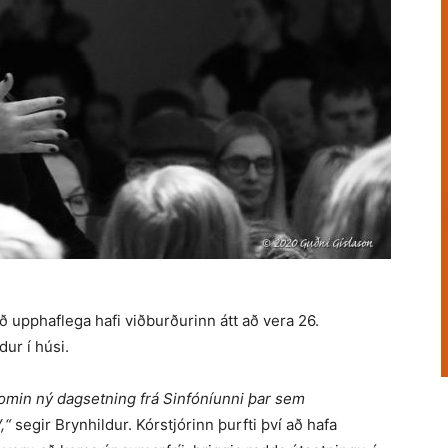
að upphaflega hafi viðburðurinn átt að vera 26.
ur í húsi.
 komin ný dagsetning frá Sinfóníunni þar sem
,“
segir Brynhildur. Kórstjórinn þurfti því að hafa