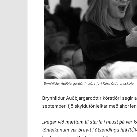
Brynhildur Auðbjargardóttir, kórstjóri Kórs Öldutúnsskóla
Brynhildur Auðbjargardóttir kórstjóri segir 
september, fjölskyldutónleikar með áhorfend
„Þegar við mættum til starfa í haust þá var
tónleikunum var breytt í útsendingu hjá RÚV