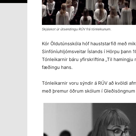
Skjáskot úr útsendingu RÚV frá tónleikunum.
Kór Öldutúnsskóla hóf hauststarfið með mi
Sinfóníuhljómsveitar Íslands í Hörpu þann 1
Tónleikarnir báru yfirskriftina „Til hamingj
fæðingu hans.
Tónleikarnir voru sýndir á RÚV að kvöldi af
með þremur öðrum skólum í Gleðisöngnum úr