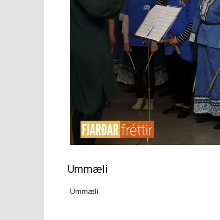
Ummæli
Ummæli