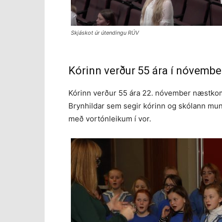
Skjáskot úr útendingu RÚV
Kórinn verður 55 ára í nóvembe
Kórinn verður 55 ára 22. nóvember næstkoma
Brynhildar sem segir kórinn og skólann mu
með vortónleikum í vor.