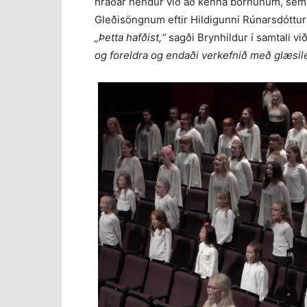
hraðar hendur við að kenna börnunum, sem v
Gleðisöngnum eftir Hildigunni Rúnarsdóttur
„Þetta hafðist,“
sagði Brynhildur í samtali við
og foreldra og endaði verkefnið með glæsileg