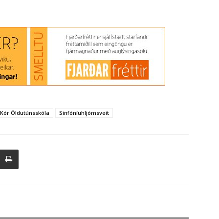
Kór Öldutúnsskóla
Sinfóníuhljómsveit