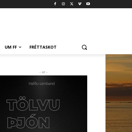
UM FF
FRÉTTASKOT
- H1 -