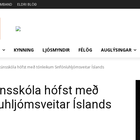
AMBAND
ELDRI BLÖÐ
N
KYNNING
LJÓSMYNDIR
FÉLÖG
AUGLÝSINGAR
utúnsskóla hófst með tónleikum Sinfóníuhljómsveitar Íslands
túnsskóla hófst með
uhljómsveitar Íslands