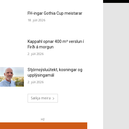
FH-ingar Gothia Cup meistarar
18. júlí 2026
Kappahl opnar 400 m² verslun í
Firði á morgun
2. júlí 2026
Stjórnsýsluútekt, kosningar og
upplýsingamál
2. júlí 2026
Sækja meira
H2