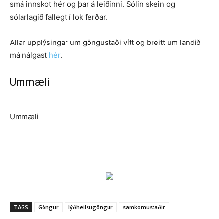
smá innskot hér og þar á leiðinni. Sólin skein og
sólarlagið fallegt í lok ferðar.
Allar upplýsingar um göngustaði vítt og breitt um landið
má nálgast
hér
.
Ummæli
Ummæli
TAGS
Göngur
lýðheilsugöngur
samkomustaðir