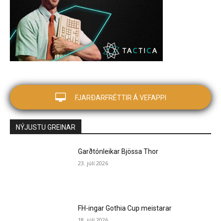
FJARÐARFRÉTTIR Á VEFAPPI
NÝJUSTU GREINAR
Garðtónleikar Bjössa Thor
23. júlí 2026
FH-ingar Gothia Cup meistarar
18. júlí 2026