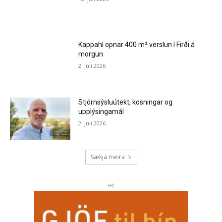
Kappahl opnar 400 m² verslun í Firði á
morgun
2. júlí 2026
Stjórnsýsluútekt, kosningar og
upplýsingamál
2. júlí 2026
Sækja meira
H2