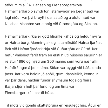
stöðum m.a. í A. Hansen og Flensborgarskóla.
Hafnarfjarðarbíó sýndi tónlistarmyndir en þegar það var
lagt niður var því breytt í dansstað og á efstu hæð var
Nillabar. Mánabar var einnig við Strandgötu og Skálinn.
Hafnarfjarðarkirkja er gott hljómleikahús og heldur nýrra
er Hafnarborg, Menningar- og listamiðstöð Hafnarfjarðar.
Bak við Hafnarfjarðarkirkju við Suðurgötu er Gúttó. Þar
hefur ýmislegt farið fram en elsti hluti hússins salurinn er
reistur 1886 og hýsti um 300 manns sem voru nær allir
Hafnfirðingar á þeim tíma. Síðan var byggt við báða enda
þess. Þar voru haldin jólaböll, grímudansleikir, kenndur
var þar dans, haldnir fundir af ýmsum toga og fleira.
Bæjarstjórn hélt þar fundi og um tíma var
Flensborgarskóli þar til húsa.
Til móts við gömlu skattstofuna er reisulegt hús. Áður en