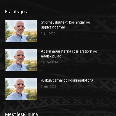
Frá ritstjóra
Stjórnsýsluútekt, kosningar og
upplýsingamál
2. júlí 2026
Aðskilnaðarstefna í bæjarstjórn og
aðalskipulag
11. júní 2026
Æskulýðsmál og kosningaloforð
7. maí 2026
Mest lesið núna