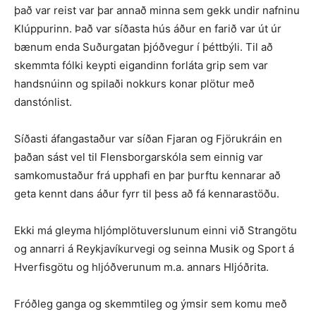
það var reist var þar annað minna sem gekk undir nafninu
Klúppurinn. Það var síðasta hús áður en farið var út úr
bænum enda Suðurgatan þjóðvegur í þéttbýli. Til að
skemmta fólki keypti eigandinn forláta grip sem var
handsnúinn og spilaði nokkurs konar plötur með
danstónlist.
Síðasti áfangastaður var síðan Fjaran og Fjörukráin en
þaðan sást vel til Flensborgarskóla sem einnig var
samkomustaður frá upphafi en þar þurftu kennarar að
geta kennt dans áður fyrr til þess að fá kennarastöðu.
Ekki má gleyma hljómplötuverslunum einni við Strangötu
og annarri á Reykjavíkurvegi og seinna Musik og Sport á
Hverfisgötu og hljóðverunum m.a. annars Hljóðrita.
Fróðleg ganga og skemmtileg og ýmsir sem komu með