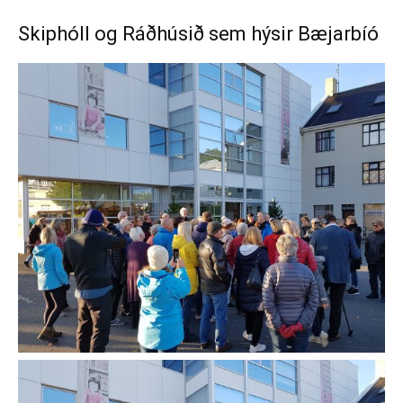
Skiphóll og Ráðhúsið sem hýsir Bæjarbíó