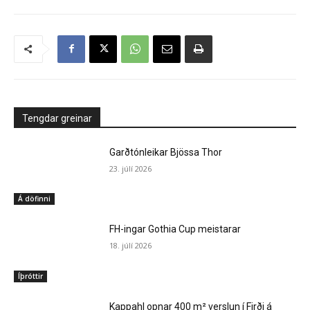
Tengdar greinar
Garðtónleikar Bjössa Thor
23. júlí 2026
Á döfinni
FH-ingar Gothia Cup meistarar
18. júlí 2026
Íþróttir
Kappahl opnar 400 m² verslun í Firði á