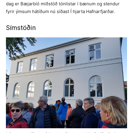
dag er Bæjarbíó miðstöð tónlistar í bænum og stendur
fyrir ýmsum hátíðum nú síðast Í hjarta Hafnarfjarðar.
Símstöðin