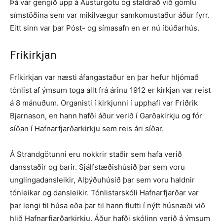
Þá var gengið upp á Austurgötu og staldrað við gömlu
símstöðina sem var mikilvægur samkomustaður áður fyrr.
Eitt sinn var þar Póst- og símasafn en er nú íbúðarhús.
Fríkirkjan
Fríkirkjan var næsti áfangastaður en þar hefur hljómað
tónlist af ýmsum toga allt frá árinu 1912 er kirkjan var reist
á 8 mánuðum. Organisti í kirkjunni í upphafi var Friðrik
Bjarnason, en hann hafði áður verið í Garðakirkju og fór
síðan í Hafnarfjarðarkirkju sem reis ári síðar.
Á Strandgötunni eru nokkrir staðir sem hafa verið
dansstaðir og barir. Sjálfstæðishúsið þar sem voru
unglingadansleikir, Alþýðuhúsið þar sem voru haldnir
tónleikar og dansleikir. Tónlistarskóli Hafnarfjarðar var
þar lengi til húsa eða þar til hann flutti í nýtt húsnæði við
hlið Hafnarfjarðarkirkju. Áður hafði skólinn verið á ýmsum