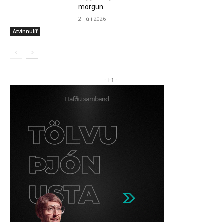
morgun
2. júlí 2026
Atvinnulíf
- H1 -