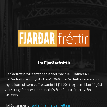
Um Fjarðarfréttir
Fjarðarfréttir flytja fréttir af lifandi mannlífi í Hafnarfirði.
Fjarðarfréttir kom fyrst út árið 1969. Fjarðarfréttir í núverandi
mynd kom út sem veffréttamiðill í júlí 2016 og sem blað í ágúst
2016. Útgefandi er Hönnunarhúsið ehf. Ritstjóri er Guðni
Gíslason.
Hafðu samband:
gudni (hjá) fjardarfrettir.is