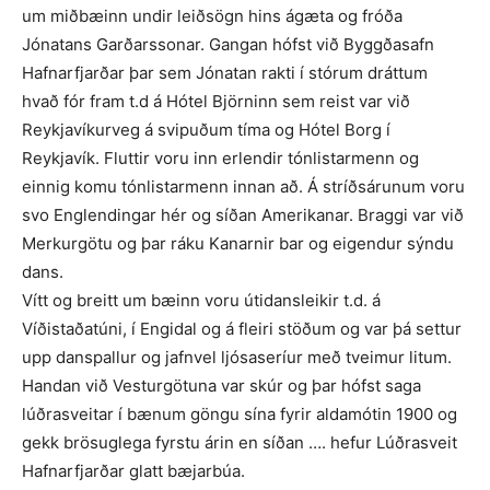
um miðbæinn undir leiðsögn hins ágæta og fróða
Jónatans Garðarssonar. Gangan hófst við Byggðasafn
Hafnarfjarðar þar sem Jónatan rakti í stórum dráttum
hvað fór fram t.d á Hótel Björninn sem reist var við
Reykjavíkurveg á svipuðum tíma og Hótel Borg í
Reykjavík. Fluttir voru inn erlendir tónlistarmenn og
einnig komu tónlistarmenn innan að. Á stríðsárunum voru
svo Englendingar hér og síðan Amerikanar. Braggi var við
Merkurgötu og þar ráku Kanarnir bar og eigendur sýndu
dans.
Vítt og breitt um bæinn voru útidansleikir t.d. á
Víðistaðatúni, í Engidal og á fleiri stöðum og var þá settur
upp danspallur og jafnvel ljósaseríur með tveimur litum.
Handan við Vesturgötuna var skúr og þar hófst saga
lúðrasveitar í bænum göngu sína fyrir aldamótin 1900 og
gekk brösuglega fyrstu árin en síðan …. hefur Lúðrasveit
Hafnarfjarðar glatt bæjarbúa.