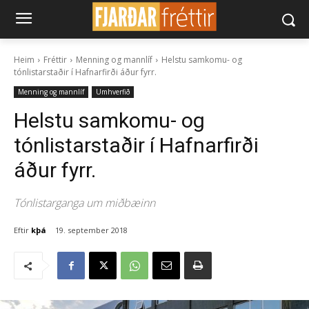
Heim
Fréttir
Menning og mannlíf
Helstu samkomu- og
tónlistarstaðir í Hafnarfirði áður fyrr.
Menning og mannlíf
Umhverfið
Helstu samkomu- og
tónlistarstaðir í Hafnarfirði
áður fyrr.
Tónlistarganga um miðbæinn
Eftir
kþá
19. september 2018