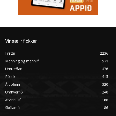
Vinsælir flokkar
Fréttir
2236
Menning og mannlíf
571
Umræðan
476
Pólitík
415
Á döfinni
320
Umhverfið
240
Atvinnulíf
188
Skólamál
186