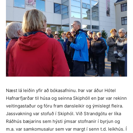
Næst lá leiðin yfir að bókasafninu. Þar var áður Hótel
Hafnarfjarðar til húsa og seinna Skiphóll en þar var rekinn
veitingastaður og fóru fram dansleikir og ýmislegt fleira.
Jassvakning var stofuð í Skiphól. Við Strandgötu er líka
Ráðhús bæjarins sem hýsti ýmsar stofnanir í byrjun og
m.a. var samkomusalur sem var margt í senn t.d. leikhús. Í