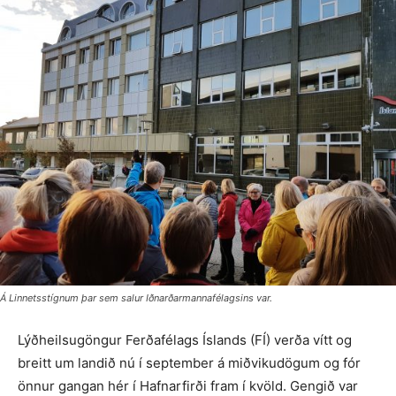
Á Linnetsstígnum þar sem salur Iðnarðarmannafélagsins var.
Lýðheilsugöngur Ferðafélags Íslands (FÍ) verða vítt og
breitt um landið nú í september á miðvikudögum og fór
önnur gangan hér í Hafnarfirði fram í kvöld. Gengið var