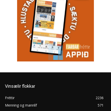
Vinsælir flokkar
Fréttir
2236
Menning og mannlíf
571