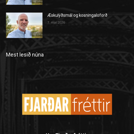
Æskulýðsmál og kosningaloforð
7. maí 2026
Mest lesið núna