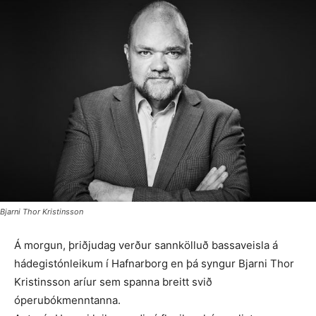
Bjarni Thor Kristinsson
Á morgun, þriðjudag verður sannkölluð bassaveisla á
hádegistónleikum í Hafnarborg en þá syngur Bjarni Thor
Kristinsson aríur sem spanna breitt svið
óperubókmenntanna.