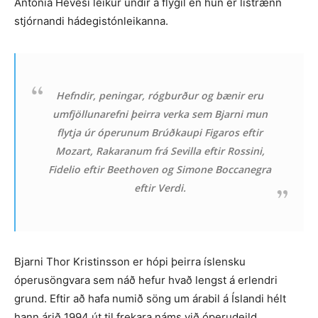
Antonía Hevesi leikur undir á flygil en hún er listrænn
stjórnandi hádegistónleikanna.
Hefndir, peningar, rógburður og bænir eru
umfjöllunarefni þeirra verka sem Bjarni mun
flytja úr óperunum Brúðkaupi Figaros eftir
Mozart, Rakaranum frá Sevilla eftir Rossini,
Fidelio eftir Beethoven og Simone Boccanegra
eftir Verdi.
Bjarni Thor Kristinsson er hópi þeirra íslensku
óperusöngvara sem náð hefur hvað lengst á erlendri
grund. Eftir að hafa numið söng um árabil á Íslandi hélt
hann árið 1994 út til frekara náms við óperudeild