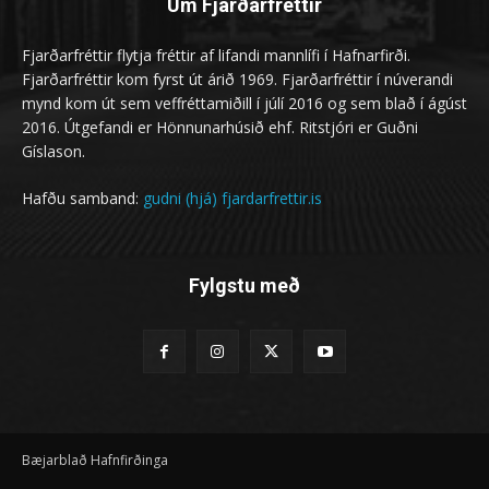
Um Fjarðarfréttir
Fjarðarfréttir flytja fréttir af lifandi mannlífi í Hafnarfirði.
Fjarðarfréttir kom fyrst út árið 1969. Fjarðarfréttir í núverandi
mynd kom út sem veffréttamiðill í júlí 2016 og sem blað í ágúst
2016. Útgefandi er Hönnunarhúsið ehf. Ritstjóri er Guðni
Gíslason.
Hafðu samband:
gudni (hjá) fjardarfrettir.is
Fylgstu með
Bæjarblað Hafnfirðinga