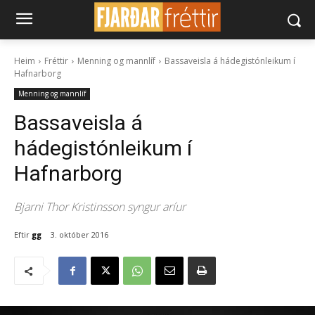
Heim
Fréttir
Menning og mannlíf
Bassaveisla á hádegistónleikum í
Hafnarborg
Menning og mannlíf
Bassaveisla á
hádegistónleikum í
Hafnarborg
Bjarni Thor Kristinsson syngur aríur
Eftir
gg
3. október 2016