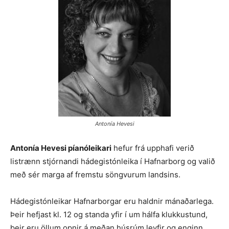
Antonía Hevesi
Antonía Hevesi píanóleikari
hefur frá upphafi verið
listrænn stjórnandi hádegistónleika í Hafnarborg og valið
með sér marga af fremstu söngvurum landsins.
Hádegistónleikar Hafnarborgar eru haldnir mánaðarlega.
Þeir hefjast kl. 12 og standa yfir í um hálfa klukkustund,
þeir eru öllum opnir á meðan húsrúm leyfir og enginn