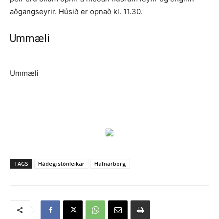
aðgangseyrir. Húsið er opnað kl. 11.30.
Ummæli
Ummæli
TAGS
Hádegistónleikar
Hafnarborg