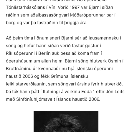
Tónlistarháskólans í Vín. Vorið 1997 var Bjarni síðan
ráðinn sem aðalbassasöngvari Þjóðaróperunnar þar í
borg og var þá fastráðinn til þriggja ára.
Að þeim tíma liðnum sneri Bjarni sér að lausamennsku í
söng og hefur hann síðan verið fastur gestur í
Ríkisóperunni í Berlín auk þess að koma fram í
óperuhúsum um allan heim. Bjarni söng hlutverk Osmin í
Brottnáminu úr kvennabúrinu hjá Íslensku óperunni
haustið 2006 og fékk Grímuna, íslensku
leiklistarverðlaunin, sem söngvari ársins fyrir hlutverkið.
Þá tók hann þátt í flutningi á verkinu Edda 1 eftir Jón Leifs
með Sinfóníuhljómsveit Íslands haustið 2006.