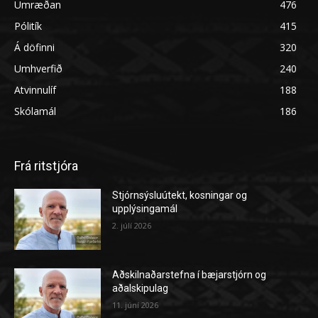
Umræðan
476
Pólitík
415
Á döfinni
320
Umhverfið
240
Atvinnulíf
188
Skólamál
186
Frá ritstjóra
Stjórnsýsluútekt, kosningar og
upplýsingamál
2. júlí 2026
Aðskilnaðarstefna í bæjarstjórn og
aðalskipulag
11. júní 2026