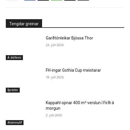
Tengdar greinar
Garðtónleikar Bjössa Thor
23. júlí 2026
Á döfinni
FH-ingar Gothia Cup meistarar
18. júlí 2026
Íþróttir
Kappahl opnar 400 m² verslun í Firði á
morgun
2. júlí 2026
Atvinnulíf