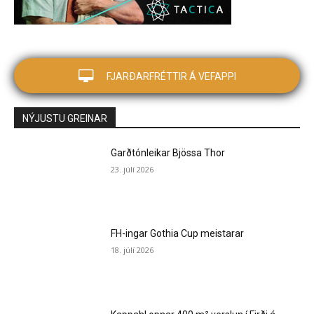
FJARÐARFRÉTTIR Á VEFAPPI
NÝJUSTU GREINAR
Garðtónleikar Bjössa Thor
23. júlí 2026
FH-ingar Gothia Cup meistarar
18. júlí 2026