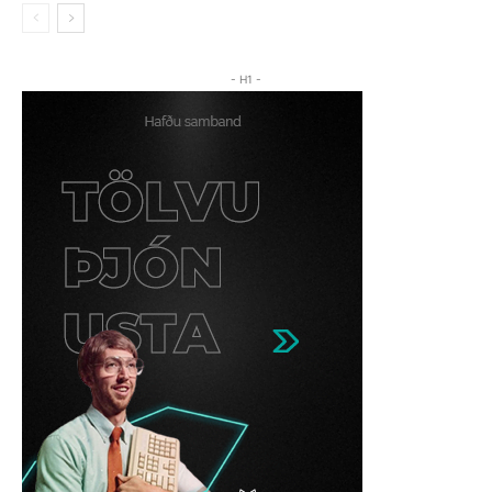
- H1 -