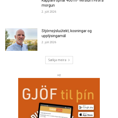
Kappahl opnar 400 m² verslun í Firði á
morgun
2. júlí 2026
Stjórnsýsluútekt, kosningar og
upplýsingamál
2. júlí 2026
Sækja meira
H2