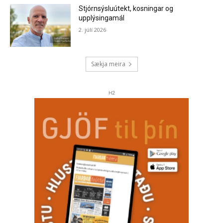
Stjórnsýsluútekt, kosningar og
upplýsingamál
2. júlí 2026
Sækja meira
H2