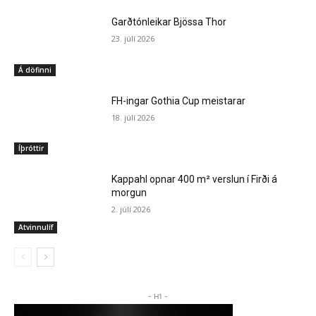
Garðtónleikar Bjössa Thor
23. júlí 2026
Á döfinni
FH-ingar Gothia Cup meistarar
18. júlí 2026
Íþróttir
Kappahl opnar 400 m² verslun í Firði á
morgun
2. júlí 2026
Atvinnulíf
- H1 -