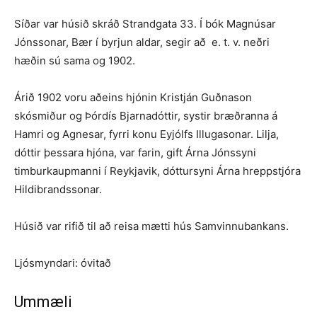
Síðar var húsið skráð Strandgata 33. Í bók Magnúsar
Jónssonar, Bær í byrjun aldar, segir að e. t. v. neðri
hæðin sú sama og 1902.
Árið 1902 voru aðeins hjónin Kristján Guðnason
skósmiður og Þórdís Bjarnadóttir, systir bræðranna á
Hamri og Agnesar, fyrri konu Eyjólfs Illugasonar. Lilja,
dóttir þessara hjóna, var farin, gift Árna Jónssyni
timburkaupmanni í Reykjavik, dóttursyni Árna hreppstjóra
Hildibrandssonar.
Húsið var rifið til að reisa mætti hús Samvinnubankans.
Ljósmyndari: óvitað
Ummæli