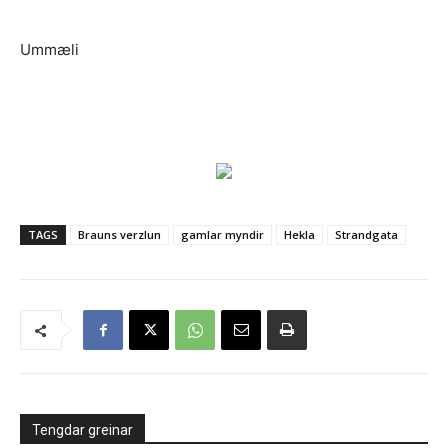
Ummæli
TAGS
Brauns verzlun
gamlar myndir
Hekla
Strandgata
Tengdar greinar