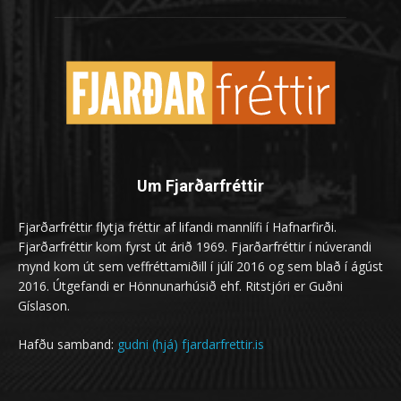
Um Fjarðarfréttir
Fjarðarfréttir flytja fréttir af lifandi mannlífi í Hafnarfirði.
Fjarðarfréttir kom fyrst út árið 1969. Fjarðarfréttir í núverandi
mynd kom út sem veffréttamiðill í júlí 2016 og sem blað í ágúst
2016. Útgefandi er Hönnunarhúsið ehf. Ritstjóri er Guðni
Gíslason.
Hafðu samband:
gudni (hjá) fjardarfrettir.is