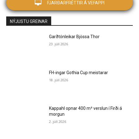
FJARÐARFRÉTTIR Á VEFAPPI
NÝJUSTU GREINAR
Garðtónleikar Bjössa Thor
23. júlí 2026
FH-ingar Gothia Cup meistarar
18. júlí 2026
Kappahl opnar 400 m² verslun í Firði á
morgun
2. júlí 2026