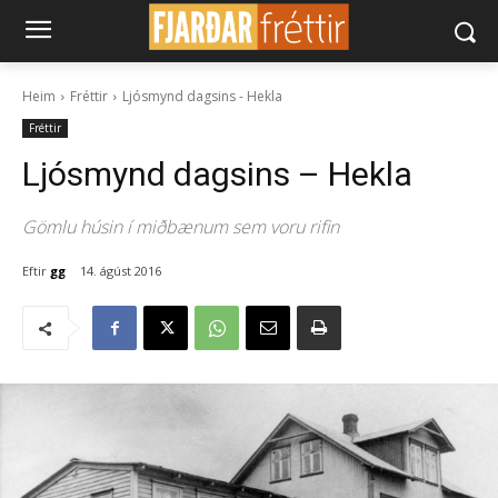
Heim
Fréttir
Ljósmynd dagsins - Hekla
Fréttir
Ljósmynd dagsins – Hekla
Gömlu húsin í miðbænum sem voru rifin
Eftir
gg
14. ágúst 2016