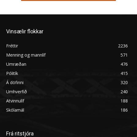
Vinsælir flokkar
Fréttir
2236
Menning og mannlíf
571
Umræðan
476
Pólitík
415
Á döfinni
320
Umhverfið
240
Atvinnulíf
188
Skólamál
186
Frá ritstjóra