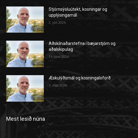
Stjórnsýsluútekt, kosningar og
upplýsingamál
2. júlí 2026
Aðskilnaðarstefna í bæjarstjórn og
aðalskipulag
11. júní 2026
Æskulýðsmál og kosningaloforð
7. maí 2026
Mest lesið núna