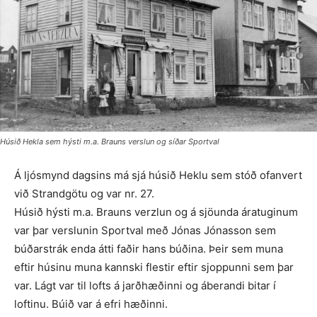
Húsið Hekla sem hýsti m.a. Brauns verslun og síðar Sportval
Á ljósmynd dagsins má sjá húsið Heklu sem stóð ofanvert
við Strandgötu og var nr. 27.
Húsið hýsti m.a. Brauns verzlun og á sjöunda áratuginum
var þar verslunin Sportval með Jónas Jónasson sem
búðarstrák enda átti faðir hans búðina. Þeir sem muna
eftir húsinu muna kannski flestir eftir sjoppunni sem þar
var. Lágt var til lofts á jarðhæðinni og áberandi bitar í
loftinu. Búið var á efri hæðinni.