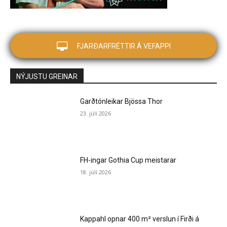
FJARÐARFRÉTTIR Á VEFAPPI
NÝJUSTU GREINAR
Garðtónleikar Bjössa Thor
23. júlí 2026
FH-ingar Gothia Cup meistarar
18. júlí 2026
Kappahl opnar 400 m² verslun í Firði á