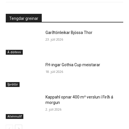
Tengdar greinar
Garðtónleikar Bjössa Thor
23. júlí 2026
Á döfinni
FH-ingar Gothia Cup meistarar
18. júlí 2026
Íþróttir
Kappahl opnar 400 m² verslun í Firði á
morgun
2. júlí 2026
Atvinnulíf