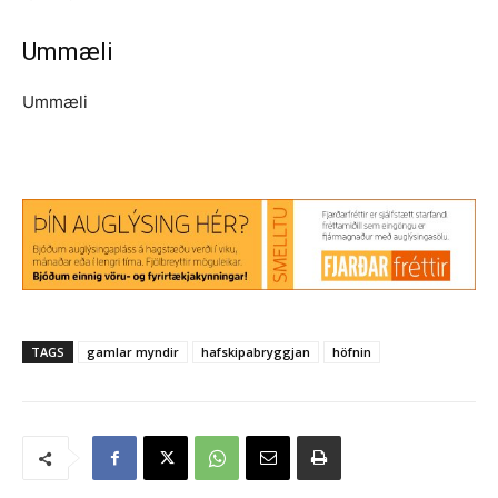
Ummæli
Ummæli
TAGS
gamlar myndir
hafskipabryggjan
höfnin