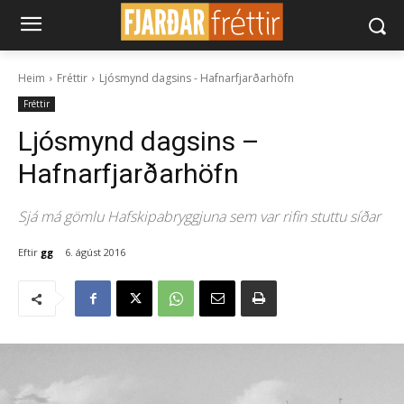
Heim
Fréttir
Ljósmynd dagsins - Hafnarfjarðarhöfn
Fréttir
Ljósmynd dagsins –
Hafnarfjarðarhöfn
Sjá má gömlu Hafskipabryggjuna sem var rifin stuttu síðar
Eftir
gg
6. ágúst 2016