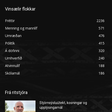
Vinsælir flokkar
Fréttir
2236
Menning og mannlíf
571
Umræðan
476
Pólitík
415
Á döfinni
320
Umhverfið
240
Atvinnulíf
188
Skólamál
186
Frá ritstjóra
Stjórnsýsluútekt, kosningar og
upplýsingamál