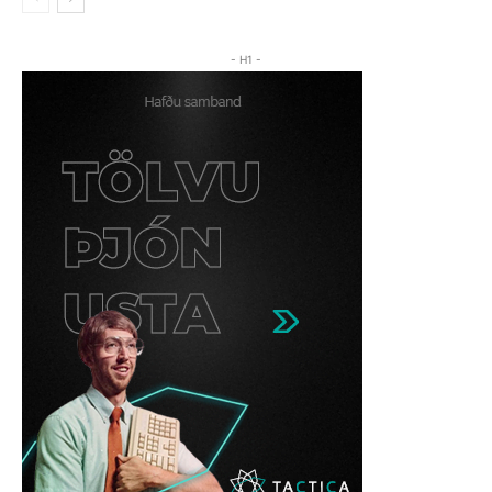
- H1 -