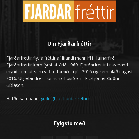
Um Fjarðarfréttir
Fjarðarfréttir flytja fréttir af lifandi mannlífi í Hafnarfirði.
Fjarðarfréttir kom fyrst út árið 1969. Fjarðarfréttir í núverandi
mynd kom út sem veffréttamiðill í júlí 2016 og sem blað í ágúst
2016. Útgefandi er Hönnunarhúsið ehf. Ritstjóri er Guðni
Gíslason.
Hafðu samband:
gudni (hjá) fjardarfrettir.is
Fylgstu með