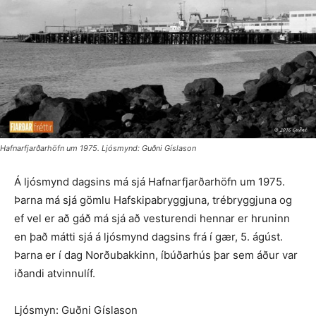
Hafnarfjarðarhöfn um 1975. Ljósmynd: Guðni Gíslason
Á ljósmynd dagsins má sjá Hafnarfjarðarhöfn um 1975.
Þarna má sjá gömlu Hafskipabryggjuna, trébryggjuna og
ef vel er að gáð má sjá að vesturendi hennar er hruninn
en það mátti sjá á ljósmynd dagsins frá í gær, 5. ágúst.
Þarna er í dag Norðubakkinn, íbúðarhús þar sem áður var
iðandi atvinnulíf.
Ljósmyn: Guðni Gíslason