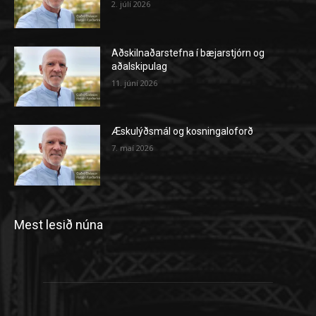
2. júlí 2026
Aðskilnaðarstefna í bæjarstjórn og
aðalskipulag
11. júní 2026
Æskulýðsmál og kosningaloforð
7. maí 2026
Mest lesið núna