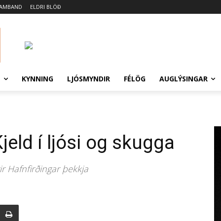
SAMBAND
ELDRI BLÖÐ
N
KYNNING
LJÓSMYNDIR
FÉLÖG
AUGLÝSINGAR
eld í ljósi og skugga
 Hafnfirðingar þekkja