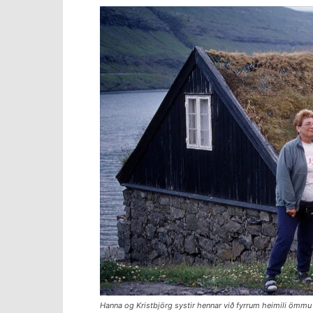
Hanna og Kristbjörg systir hennar við fyrrum heimili ömmu 