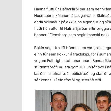
Hanna flutti úr Hafnarfirði þar sem henni fa
Húsmæðraskólanum á Laugarvatni. Skilnaðuri
enda skilnaður þá ekki eins algengur og síð
flutti hún aftur til Hafnarfjarðar eftir þrigg
hennar í Flensborg sem segir kannski nokk
Bókin segir frá lífi Hönnu sem var greinilega 
einn túr sem kokkur á fraktskipi, fór í sum
vegum Fulbright stofnunarinnar í Bandaríkju
stúdentsprófi 48 ára gömul. Hún fór svo í 
lærði m.a. efnafræði, eðlisfræði og stærðf
sér kennslu í efnafræði og stærðfræði.