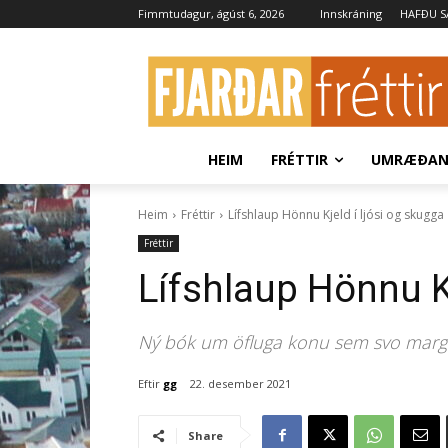
Fimmtudagur, ágúst 6, 2026
Innskráning
HAFÐU 
HEIM
FRÉTTIR
UMRÆÐA
Heim
Fréttir
Lífshlaup Hönnu Kjeld í ljósi og skugga
Fréttir
Lífshlaup Hönnu Kj
Ný bók um öfluga konu sem svo margir
Eftir
gg
22. desember 2021
Share