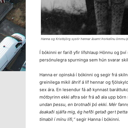
Hanna og Kristbjörg systir hennar ásamt Þorkelínu ömmu þe
Í bókinni er farið yfir lífshlaup Hönnu og þv
persónulegra spurninga sem hún svarar ski
Hanna er opinská í bókinni og segir frá skil
greinilega mikil áhrif á líf hennar og fjöls
sex ára. En lesendur fá að kynnast baráttuk
mótbyrinn ekki aftra sér frá að ala upp börn
undan þessu, en brotnaði þó ekki. Mér fannst 
ásakaði sjálfa mig, ég hefði getað gert þetta
tímabil í mínu lífi,“
segir Hanna í bókinni.