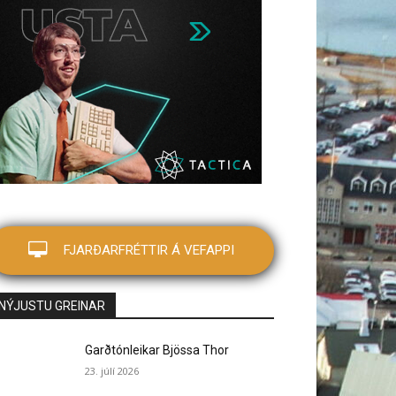
FJARÐARFRÉTTIR Á VEFAPPI
NÝJUSTU GREINAR
Garðtónleikar Bjössa Thor
23. júlí 2026