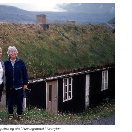
þeirra og afa í Funningsbotni í Færeyjum.