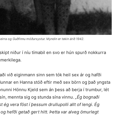
irra og Guðfinnu móðursystur. Myndin er tekin árið 1942.
í skipt niður í níu tímabil en svo er hún spurð nokkurra
lmerkilega.
naði við eiginmann sinn sem tók heil sex ár og hafði
kyldunnar en Hanna stóð eftir með sex börn og það yngsta
onunni Hönnu Kjeld sem án þess að berja í trumbur, lét
 sín, mennta sig og stunda sína vinnu.
„Ég bognaði
ég vera föst í þessum drullupolli allt of lengi. Ég
 og hefði getað gert hitt. Þetta var alveg ömurlegt