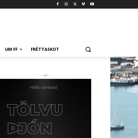
UM FF
FRÉTTASKOT
- H1 -