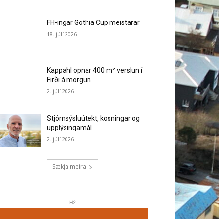
FH-ingar Gothia Cup meistarar
18. júlí 2026
Kappahl opnar 400 m² verslun í
Firði á morgun
2. júlí 2026
Stjórnsýsluútekt, kosningar og
upplýsingamál
2. júlí 2026
Sækja meira
H2