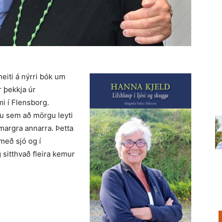
heiti á nýrri bók um
 þekkja úr
i í Flensborg.
u sem að mörgu leyti
 margra annarra. Þetta
með sjó og í
sitthvað fleira kemur