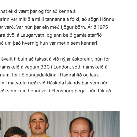
nnst ekki vært þar og fór að kenna á
nn var mikið á milli tannanna á fólki, að sögn Hönnu
ar varð. Var hún þar ein með fjögur börn. Árið 1975
ja ára dvöl á Laugarvatni og enn beið gamla starfið
uð um það hvernig hún var metin sem kennari.
ávallt tilbúin að takast á við nýjar áskoranir, hún fór
arnámskeið á vegum BBC í London, sótti námskeið á
num, fór í öldungadeildina í Hamrahlíð og lauk
nám í matvælafræði við Háskóla Íslands þar sem hún
ræði sem kom henni vel í Flensborg þegar hún tók að