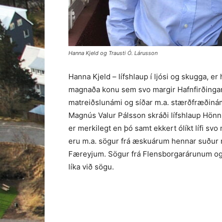
Hanna Kjeld og Trausti Ó. Lárusson
Hanna Kjeld – lífshlaup í ljósi og skugga, er 
magnaða konu sem svo margir Hafnfirðingar
matreiðslunámi og síðar m.a. stærðfræðinám
Magnús Valur Pálsson skráði lífshlaup Hönn
er merkilegt en þó samt ekkert ólíkt lífi svo
eru m.a. sögur frá æskuárum hennar suður 
Færeyjum. Sögur frá Flensborgarárunum og 
líka við sögu.