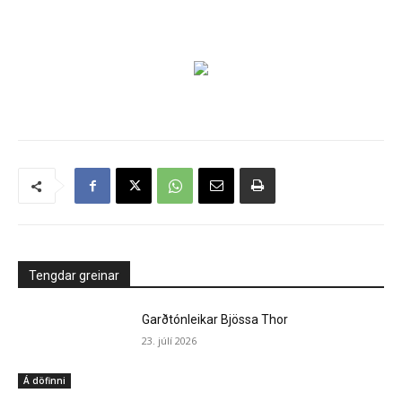
Tengdar greinar
Garðtónleikar Bjössa Thor
23. júlí 2026
Á döfinni