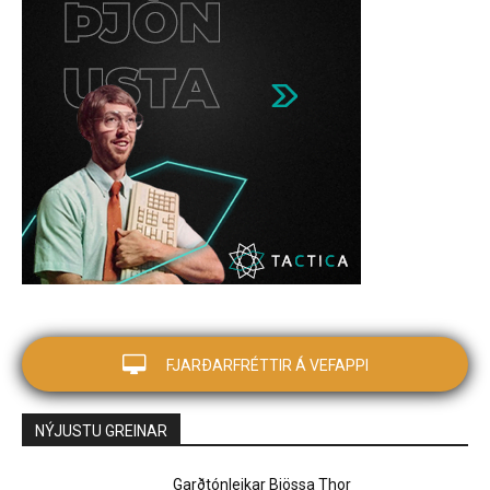
FJARÐARFRÉTTIR Á VEFAPPI
NÝJUSTU GREINAR
Garðtónleikar Bjössa Thor