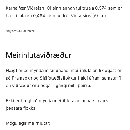
Þarna fær Viðreisn (C) sinn annan fulltrúa á 0,574 sem er
hærri tala en 0,484 sem fulltrúi Vinsrisins (A) fær.
Bæjarfulltrúar 2026
Meirihlutaviðræður
Hægt er að mynda mismunandi meirihluta en líklegast er
að Framsókn og Sjálfstæðisflokkur haldi áfram samstarfi
en viðræður eru þegar í gangi milli þeirra.
Ekki er hægt að mynda meirihluta án annars hvors
þessara flokka.
Mögulegir meirhlutar: