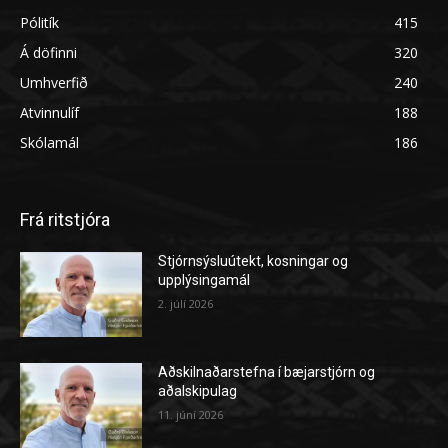
Pólitík
415
Á döfinni
320
Umhverfið
240
Atvinnulíf
188
Skólamál
186
Frá ritstjóra
Stjórnsýsluútekt, kosningar og
upplýsingamál
2. júlí 2026
Aðskilnaðarstefna í bæjarstjórn og
aðalskipulag
11. júní 2026