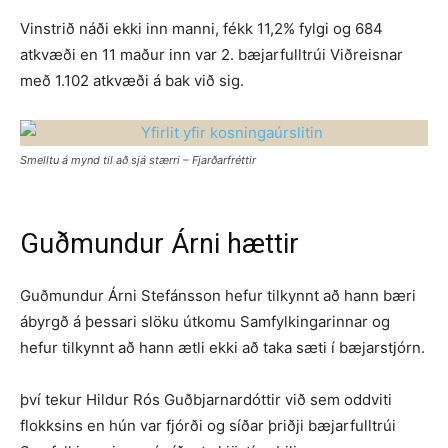
Vinstrið náði ekki inn manni, fékk 11,2% fylgi og 684
atkvæði en 11 maður inn var 2. bæjarfulltrúi Viðreisnar
með 1.102 atkvæði á bak við sig.
Smelltu á mynd til að sjá stærri – Fjarðarfréttir
Guðmundur Árni hættir
Guðmundur Árni Stefánsson hefur tilkynnt að hann bæri
ábyrgð á þessari slöku útkomu Samfylkingarinnar og
hefur tilkynnt að hann ætli ekki að taka sæti í bæjarstjórn.
því tekur Hildur Rós Guðbjarnardóttir við sem oddviti
flokksins en hún var fjórði og síðar þriðji bæjarfulltrúi