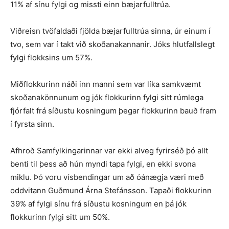
11% af sínu fylgi og missti einn bæjarfulltrúa.
Viðreisn tvöfaldaði fjölda bæjarfulltrúa sinna, úr einum í
tvo, sem var í takt við skoðanakannanir. Jóks hlutfallslegt
fylgi flokksins um 57%.
Miðflokkurinn náði inn manni sem var líka samkvæmt
skoðanakönnunum og jók flokkurinn fylgi sitt rúmlega
fjórfalt frá síðustu kosningum þegar flokkurinn bauð fram
í fyrsta sinn.
Afhroð Samfylkingarinnar var ekki alveg fyrirséð þó allt
benti til þess að hún myndi tapa fylgi, en ekki svona
miklu. Þó voru vísbendingar um að óánægja væri með
oddvitann Guðmund Árna Stefánsson. Tapaði flokkurinn
39% af fylgi sínu frá síðustu kosningum en þá jók
flokkurinn fylgi sitt um 50%.