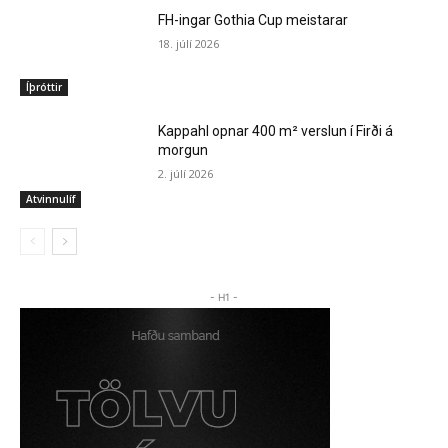
FH-ingar Gothia Cup meistarar
18. júlí 2026
Íþróttir
Kappahl opnar 400 m² verslun í Firði á
morgun
2. júlí 2026
Atvinnulíf
- H1 -