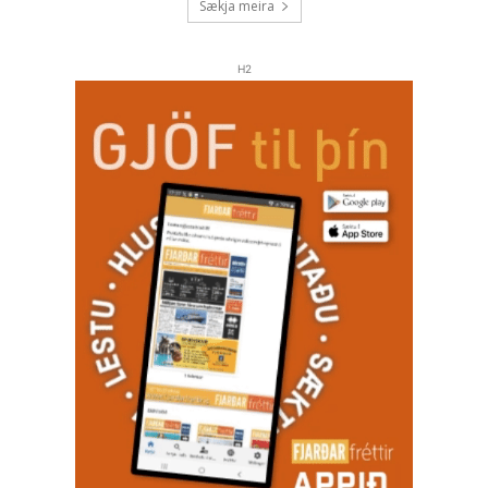
Sækja meira
H2