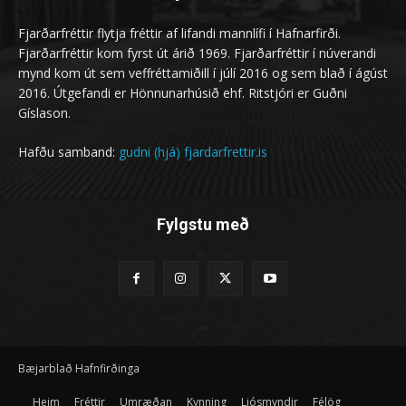
Fjarðarfréttir flytja fréttir af lifandi mannlífi í Hafnarfirði.
Fjarðarfréttir kom fyrst út árið 1969. Fjarðarfréttir í núverandi
mynd kom út sem veffréttamiðill í júlí 2016 og sem blað í ágúst
2016. Útgefandi er Hönnunarhúsið ehf. Ritstjóri er Guðni
Gíslason.
Hafðu samband:
gudni (hjá) fjardarfrettir.is
Fylgstu með
Bæjarblað Hafnfirðinga
Heim
Fréttir
Umræðan
Kynning
Ljósmyndir
Félög