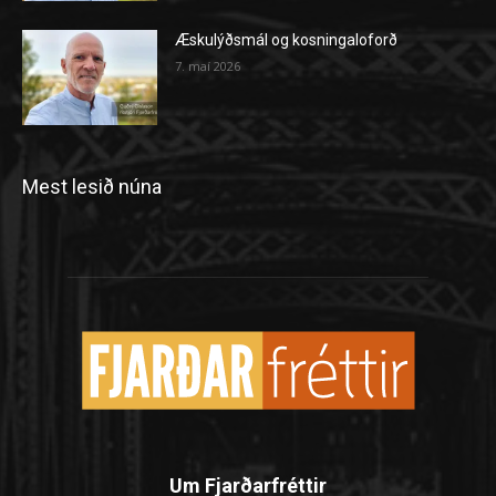
Æskulýðsmál og kosningaloforð
7. maí 2026
Mest lesið núna
Um Fjarðarfréttir