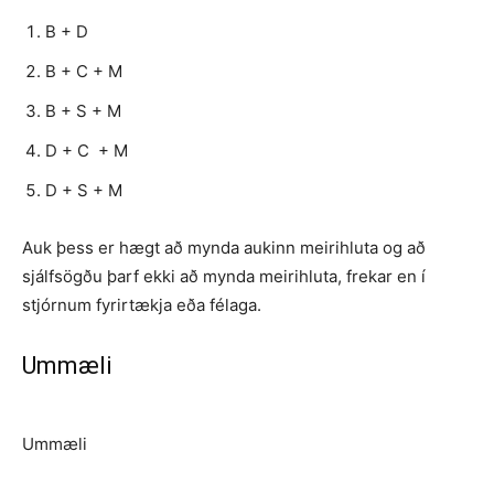
B + D
B + C + M
B + S + M
D + C + M
D + S + M
Auk þess er hægt að mynda aukinn meirihluta og að
sjálfsögðu þarf ekki að mynda meirihluta, frekar en í
stjórnum fyrirtækja eða félaga.
Ummæli
Ummæli