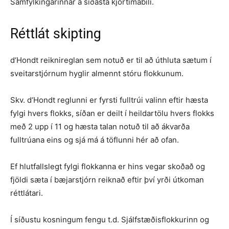
Samfylkingarinnar á síðasta kjörtímabili.
Réttlát skipting
d‘Hondt reiknireglan sem notuð er til að úthluta sætum í
sveitarstjórnum hyglir almennt stóru flokkunum.
Skv. d‘Hondt reglunni er fyrsti full­trúi valinn eftir hæsta
fylgi hvers flokks, síðan er deilt í heildartölu hvers flokks
með 2 upp í 11 og hæsta talan notuð til að ákvarða
fulltrúana eins og sjá má á töflunni hér að ofan.
Ef hlutfallslegt fylgi flokkanna er hins vegar skoðað og
fjöldi sæta í bæjarstjórn reiknað eftir því yrði útkoman
réttlátari.
Í síðustu kosningum fengu t.d. Sjálfstæðisflokkurinn og