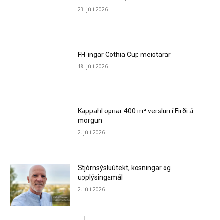
23. júlí 2026
FH-ingar Gothia Cup meistarar
18. júlí 2026
Kappahl opnar 400 m² verslun í Firði á
morgun
2. júlí 2026
Stjórnsýsluútekt, kosningar og
upplýsingamál
2. júlí 2026