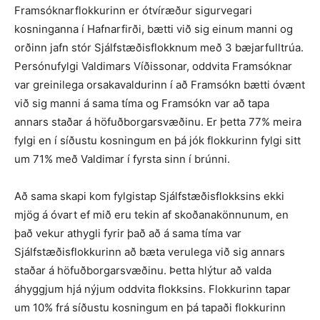
Framsóknarflokkurinn er ótvíræður sigurvegari
kosninganna í Hafnarfirði, bætti við sig einum manni og
orðinn jafn stór Sjálfstæðisflokknum með 3 bæjarfulltrúa.
Persónufylgi Valdimars Víðissonar, oddvita Framsóknar
var greinilega orsakavaldurinn í að Framsókn bætti óvænt
við sig manni á sama tíma og Framsókn var að tapa
annars staðar á höfuðborgarsvæðinu. Er þetta 77% meira
fylgi en í síðustu kosningum en þá jók flokkurinn fylgi sitt
um 71% með Valdimar í fyrsta sinn í brúnni.
Að sama skapi kom fylgistap Sjálfstæðisflokksins ekki
mjög á óvart ef mið eru tekin af skoðanakönnunum, en
það vekur athygli fyrir það að á sama tíma var
Sjálfstæðisflokkurinn að bæta verulega við sig annars
staðar á höfuðborgarsvæðinu. Þetta hlýtur að valda
áhyggjum hjá nýjum oddvita flokksins. Flokkurinn tapar
um 10% frá síðustu kosningum en þá tapaði flokkurinn