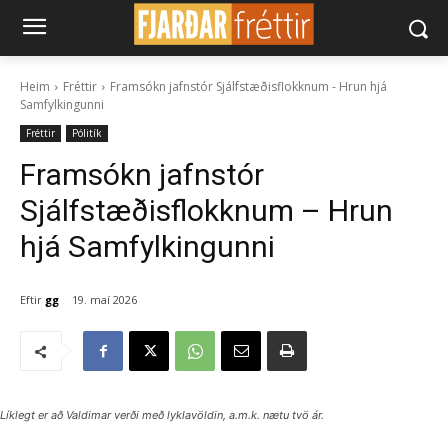
Heim
Fréttir
Framsókn jafnstór Sjálfstæðisflokknum - Hrun hjá
Samfylkingunni
Fréttir
Pólitík
Framsókn jafnstór
Sjálfstæðisflokknum – Hrun
hjá Samfylkingunni
Eftir
gg
19. maí 2026
Líklegt er að Valdimar verði með lyklavöldin, a.m.k. nætu tvö ár.