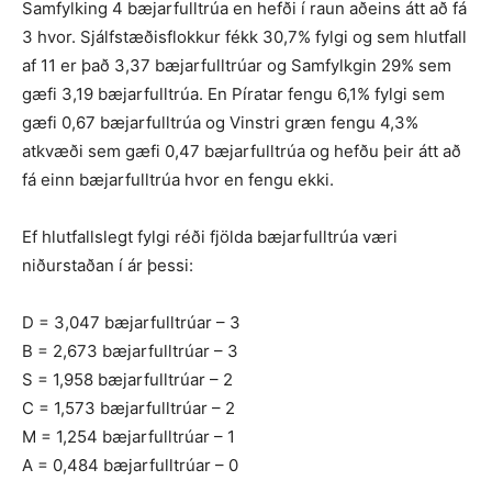
Samfylking 4 bæjarfulltrúa en hefði í raun aðeins átt að fá
3 hvor. Sjálfstæðisflokkur fékk 30,7% fylgi og sem hlutfall
af 11 er það 3,37 bæjarfulltrúar og Samfylkgin 29% sem
gæfi 3,19 bæjarfulltrúa. En Píratar fengu 6,1% fylgi sem
gæfi 0,67 bæjarfulltrúa og Vinstri græn fengu 4,3%
atkvæði sem gæfi 0,47 bæjarfulltrúa og hefðu þeir átt að
fá einn bæjarfulltrúa hvor en fengu ekki.
Ef hlutfallslegt fylgi réði fjölda bæjarfulltrúa væri
niðurstaðan í ár þessi:
D = 3,047 bæjarfulltrúar – 3
B = 2,673 bæjarfulltrúar – 3
S = 1,958 bæjarfulltrúar – 2
C = 1,573 bæjarfulltrúar – 2
M = 1,254 bæjarfulltrúar – 1
A = 0,484 bæjarfulltrúar – 0